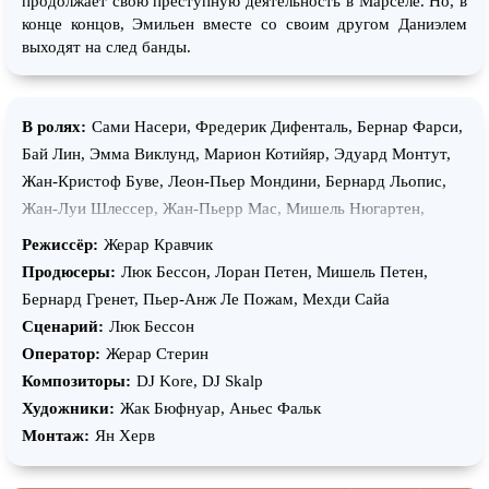
продолжает свою преступную деятельность в Марселе. Но, в
конце концов, Эмильен вместе со своим другом Даниэлем
выходят на след банды.
В ролях:
Сами Насери, Фредерик Дифенталь, Бернар Фарси,
Бай Лин, Эмма Виклунд, Марион Котийяр, Эдуард Монтут,
Жан-Кристоф Буве, Леон-Пьер Мондини, Бернард Льопис,
Жан-Луи Шлессер, Жан-Пьерр Мас, Мишель Нюгартен,
Патрис Аббу, Клод Сесе, Сирил Брунет, Бернар Детуш,
Режиссёр:
Жерар Кравчик
Филипп Пеймбланк, Давид Габисон, Винсент Тулли, Жерар
Продюсеры:
Люк Бессон, Лоран Петен, Мишель Петен,
Кравчик, Дара-Индо Оум, Боннафе Тарбурьеш, Филипп
Бернард Гренет, Пьер-Анж Ле Пожам, Мехди Сайа
Феррандини, Ширли Кон, Норберт Даверио, Эрик Наггар,
Сценарий:
Люк Бессон
Джулиан Насери, Лорен Деспонд, Валеска Шабуи, Франк
Оператор:
Жерар Стерин
Фуре, Альберт Лерда, Фредерик Патуа «Гоби», Кристиан
Композиторы:
DJ Kore, DJ Skalp
Волднер, Фелисити Нил, Дороти Бэррик, Дженнифер Эррера,
Художники:
Жак Бюфнуар, Аньес Фальк
Флора Бурникель «Ким», Тьерри Адлер, Седрик Чен, Мартин
Монтаж:
Ян Херв
Гранперре, Кристиана Кониль, Лорен Касанова, Клеман
Инглесакис, Сильвестр Сталлоне, Лионель Витран