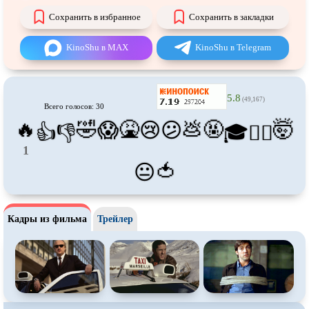
Про футбол
Про хакеров
Сохранить в избранное
Сохранить в закладки
Про хоккей и
фигурное
Про шпионов
катание
KinoShu в MAX
KinoShu в Telegram
Про Юристов и
Адвокатов
Псевдо
документальный
Режиссёрская версия
Роуд-муви
5.8
(49,167)
Сверхспособности
Ситком
Всего голосов: 30
🔥
🤣
🤮
💩
🤬
🤯
😱
😢
😕
👍
👎
🎓
😵‍💫
Слэшер
Стимпанк
1
Сцены с
обнажённой натурой
Турецкий сериал
🍅
😐
Чёрная комедия
Экранизация
В ожидании
TeleSynch
Кадры из фильма
Трейлер
CAMRip