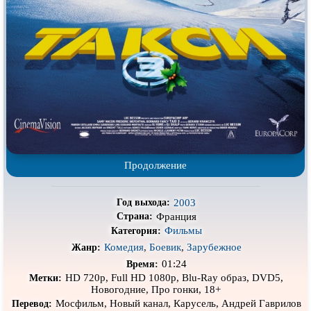
Про деревню
Про динозавров
Про драконов
Про животных
Про зомби
Про инопланетян
Про корабли и подводные
Про космос
лодки
Про любовь
Про маньяков и
серийных
убийц
Про мафию
Про оборотней
Продолжение
Про пиратов
Про подростков
Про путешествия
во времени
Про роботов
2003
Год выхода:
Франция
Страна:
Про рыцарей
Про самолёты
Фильмы
Категория:
Про собак
Про снайперов
Комедия
,
Боевик
,
Зарубежное
Жанр:
01:24
Время:
Про супергероев
Про танки
HD 720p, Full HD 1080p, Blu-Ray образ, DVD5,
Метки:
Новогодние, Про гонки, 18+
Про танцы
Про тюрьму
Мосфильм, Новый канал, Карусель, Андрей Гаврилов
Перевод: