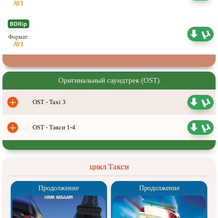
Проф. (полное дублирование)
1.46 ГБ
Оригинальный саундтрек (OST)
+
OST - Taxi 3
+
OST - Такси 1-4
цикл Такси
Продолжение
Продолжение