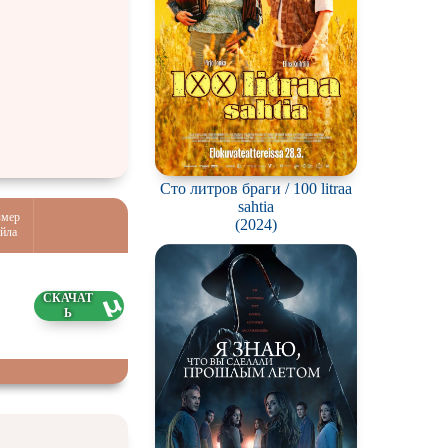
Сто литров браги / 100 litraa
sahtia
змер
(2024)
йла
0 ГБ
5.2026