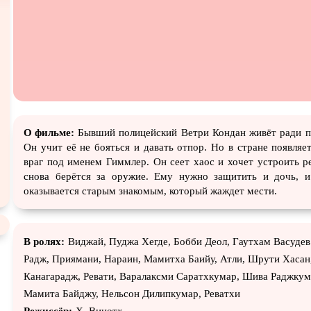
Экранизация
В ожидании
TeleSyn
О фильме:
Бывший полицейский Ветри Кондан живёт ради п
Он учит её не бояться и давать отпор. Но в стране появляе
враг под именем Гиммлер. Он сеет хаос и хочет устроить 
снова берётся за оружие. Ему нужно защитить и дочь, и
оказывается старым знакомым, который жаждет мести.
В ролях:
Виджай, Пуджа Хегде, Бобби Деол, Гаутхам Васуде
Радж, Приямани, Нараин, Мамитха Баийу, Атли, Шрути Хасан
Канагарадж, Ревати, Варалаксми Саратхкумар, Шива Раджкум
Мамита Байджу, Нельсон Дилипкумар, Реватхи