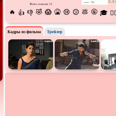
5.5
(
Всего голосов: 11
Про апокалипсис
Про богатых
Про бог
🔥
🤣
🤮
💩
🤬
😱
😢
😕
👍
👎
🎓
😵‍
Про ведьм
Про викингов
Про вы
Про гонки
Про деревню
Про дин
Кадры из фильма
Трейлер
Про животных
Про зомби
Про ино
Про космос
Про любовь
Про ман
убийц
Про оборотней
Про пиратов
Про под
Про роботов
Про рыцарей
Про сам
Про снайперов
Про супергероев
Про тан
Про тюрьму
Про футбол
Про хак
Про шпионов
Про Юристов и
Адвокатов
Псевдо
д
Роуд-муви
Сверхспособности
Ситком
Стимпанк
Сцены с
обнажённой
Турецки
натурой