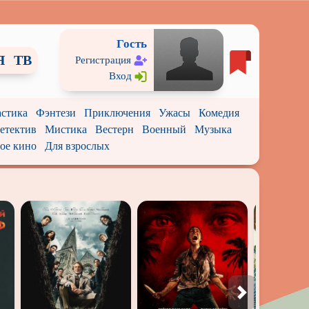
Гость
Я
ТВ
Регистрация
Вход
стика
Фэнтези
Приключения
Ужасы
Комедия
етектив
Мистика
Вестерн
Военный
Музыка
ое кино
Для взрослых