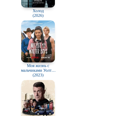
Холод
(2026)
Моя жизнь с
мальчиками Уолтер
/ My Life with the
(2023)
Walter Boys