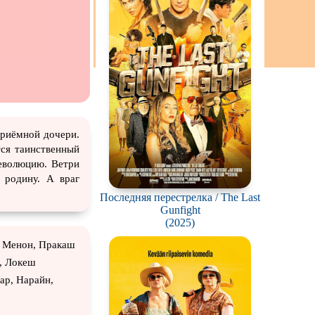
ch
риёмной дочери.
тся таинственный
революцию. Ветри
 родину. А враг
Последняя перестрелка / The Last
Gunfight
(2025)
в Менон, Пракаш
, Локеш
ар, Нарайн,