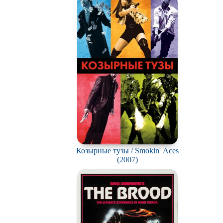
Козырные тузы / Smokin' Aces
(2007)