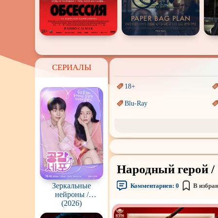
СЕРИАЛЫ
18+
Blu-Ray
Sci-Fi (Научная
фантастика)
Аниме
Индийское кино
Народный герой / 
Маги и Волшебники
Зеркальные
Комментариев:
0
В избра
Параллельные миры
нейроны /
Gonggapsepyo
(2026)
Пеплум