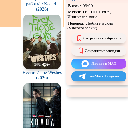
работу! / Naeildo
03:00
Время:
Чёрная комедия
chulgeun!
(2026)
Full HD 1080p,
Метки:
CAMRip
Индийское кино
Любительский
Перевод:
(многоголосый)
Сохранить в избранное
Сохранить в закладки
KinoShu в MAX
Вестис / The Westies
KinoShu в Telegram
(2026)