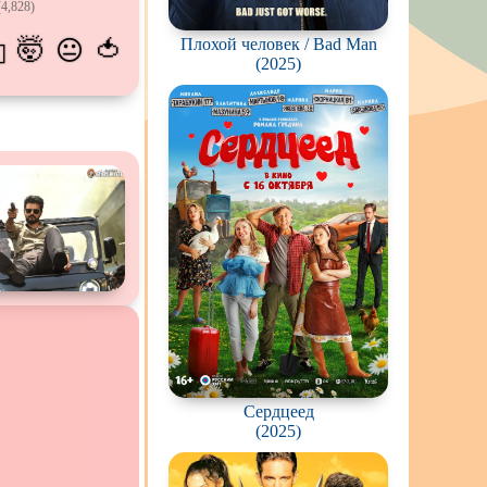
4,828)
ов
Плохой человек / Bad Man
🤯
🍅
😐
💫
живание
(2025)
озавров
планетян
ьяков и
серийных
ростков
олёты
ки
еров
окументальный
Сердцеед
(2025)
й сериал