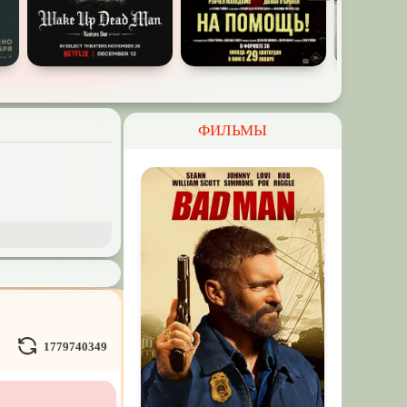
ФИЛЬМЫ
и Демоны
ное на
реальных
1779740349
Кураж-Бамбей
и