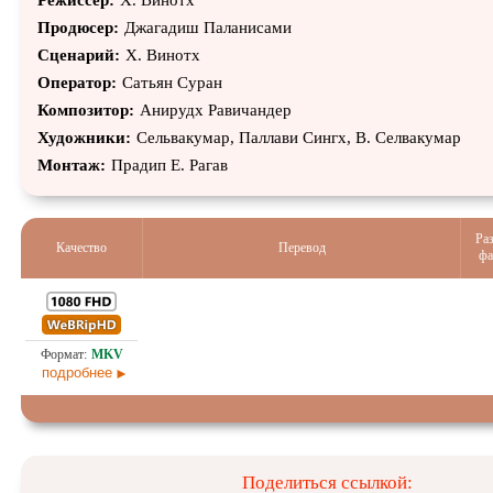
Режиссёр:
Х. Винотх
Продюсер:
Джагадиш Паланисами
Сценарий:
Х. Винотх
Оператор:
Сатьян Суран
Композитор:
Анирудх Равичандер
Художники:
Сельвакумар, Паллави Сингх, В. Селвакумар
Монтаж:
Прадип Е. Рагав
Ра
Качество
Перевод
фа
7,1
Любительский (многоголосый)
25.0
подробнее
Поделиться ссылкой: