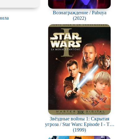
Вознаграждение / Pabuya
вила
(2022)
Звёздные войны 1: Скрытая
угроза / Star Wars: Episode I - The
Phantom Menace
(1999)