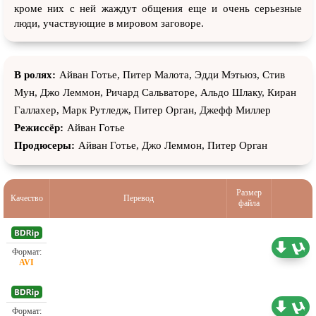
кроме них с ней жаждут общения еще и очень серьезные
люди, участвующие в мировом заговоре.
В ролях:
Айван Готье, Питер Малота, Эдди Мэтьюз, Стив
Мун, Джо Леммон, Ричард Сальваторе, Альдо Шлаку, Киран
Галлахер, Марк Рутледж, Питер Орган, Джефф Миллер
Режиссёр:
Айван Готье
Продюсеры:
Айван Готье, Джо Леммон, Питер Орган
Размер
Качество
Перевод
файла
Проф. (многоголосый)
1.46 ГБ
Проф. (многоголосый)
1.45 ГБ