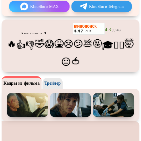
Про футбол
Про хакеров
KinoShu в MAX
KinoShu в Telegram
Про хоккей и
фигурное
Про шпионов
катание
Про Юристов и
Адвокатов
Псевдо
документальный
4.3
(3,944)
Всего голосов: 9
Режиссёрская версия
Роуд-муви
🔥
🤣
🤮
💩
🤬
🤯
😱
😢
😕
👍
👎
🎓
😵‍💫
Сверхспособности
Ситком
🍅
😐
Слэшер
Стимпанк
Сцены с
обнажённой натурой
Турецкий сериал
Чёрная комедия
Экранизация
Кадры из фильма
Трейлер
В ожидании
TeleSynch
CAMRip