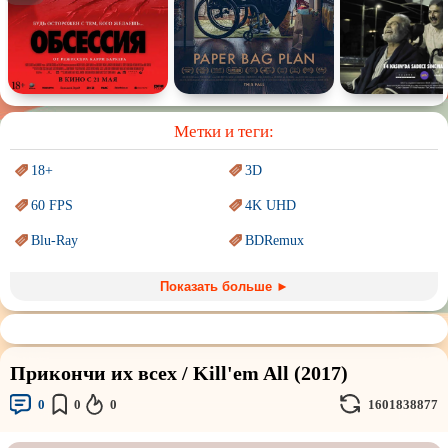
Спектакль
Сказка
Немое кино
Для взрослых
Метки и теги:
18+
3D
60 FPS
4K UHD
Blu-Ray
BDRemux
Marvel
PIXAR
Показать больше ►
Sci-Fi (Научная
фантастика)
Trash (трэш) movies
Авангард и
Сюрреализм
Ангелы и Демоны
Прикончи их всех / Kill'em All (2017)
Аниме
Антиутопия
0
0
0
1601838877
Врачи
Гении