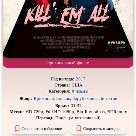
Про деревню
Про динозавров
Про драконов
Про животных
Про зомби
Про инопланетян
Про корабли и подводные
Про космос
лодки
Про любовь
Про маньяков и
серийных
убийц
Оригинальный фильм
Про мафию
Про оборотней
Про пиратов
Про подростков
2017
Год выхода:
Про путешествия
во времени
Про роботов
США
Страна:
Фильмы
Категория:
Про рыцарей
Про самолёты
Криминал
,
Боевик
,
Зарубежное
,
Детектив
Жанр:
01:37
Про собак
Про снайперов
Время:
HD 720p, Full HD 1080p, Blu-Ray образ, BDRemux
Метки:
Про супергероев
Про танки
Проф. (многоголосый)
Перевод:
Про танцы
Про тюрьму
Сохранить в избранное
Сохранить в закладки