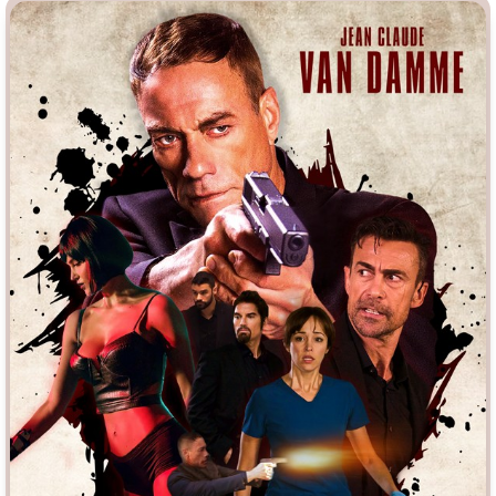
Индийское кино
Киберпанк
Коллекция
Комикс
Маги и Волшебники
Наркотики
Новогодние
Основанное на
реальных
событиях
Параллельные миры
Перевод
Гоблина
Перевод
Кубик в Кубе
Перевод
Кураж-Бамбей
Пеплум
Подростковая
жестокость
Постапокалипсис
Призраки
Про акул
Про апокалипсис
Про богатых
Про богов
Про вампиров
Про ведьм
Про викингов
Про выживание
Про гангстеров
Про гонки