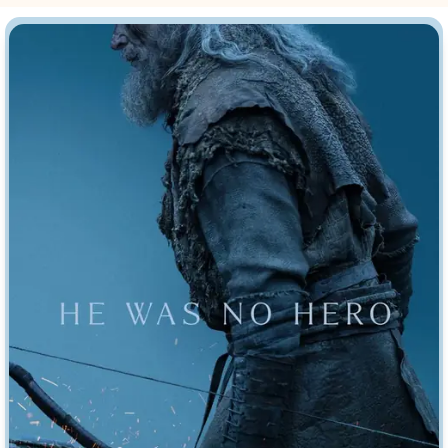
Индийское кино
Киберпанк
Коллекция
Комикс
Маги и Волшебники
Наркотики
Новогодние
Основанное на
реальных
событиях
Параллельные миры
Перевод
Гоблина
Перевод
Кубик в Кубе
Перевод
Кураж-Бамбей
Пеплум
Подростковая
жестокость
Постапокалипсис
Призраки
Про акул
Про апокалипсис
Про богатых
Про богов
Про вампиров
Про ведьм
Про викингов
Про выживание
Про гангстеров
Про гонки