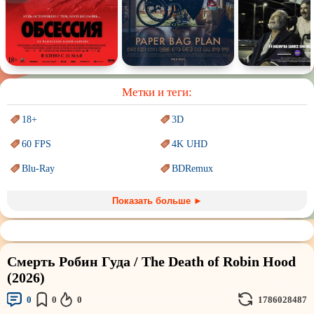
Спектакль
Сказка
Немое кино
Для взрослых
Метки и теги:
18+
3D
60 FPS
4K UHD
Blu-Ray
BDRemux
Marvel
PIXAR
Показать больше ►
Sci-Fi (Научная
фантастика)
Trash (трэш) movies
Авангард и
Сюрреализм
Ангелы и Демоны
Смерть Робин Гуда / The Death of Robin Hood
Аниме
Антиутопия
(2026)
Врачи
Гении
0
0
0
1786028487