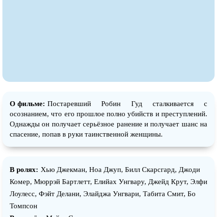
О фильме:
Постаревший Робин Гуд сталкивается с
осознанием, что его прошлое полно убийств и преступлений.
Однажды он получает серьёзное ранение и получает шанс на
спасение, попав в руки таинственной женщины.
В ролях:
Хью Джекман, Ноа Джуп, Билл Скарсгард, Джоди
Комер, Мюррэй Бартлетт, Елийах Унгварy, Джейд Крут, Элфи
Лоулесс, Фэйт Делани, Элайджа Унгвари, Табита Смит, Бо
Томпсон