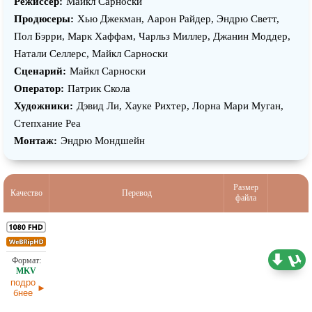
Режиссёр:
Майкл Сарноски
Продюсеры:
Хью Джекман, Аарон Райдер, Эндрю Светт,
Пол Бэрри, Марк Хаффам, Чарльз Миллер, Джанин Моддер,
Натали Селлерс, Майкл Сарноски
Сценарий:
Майкл Сарноски
Оператор:
Патрик Скола
Художники:
Дэвид Ли, Хауке Рихтер, Лорна Мари Муган,
Степхание Реа
Монтаж:
Эндрю Мондшейн
Размер
Качество
Перевод
файла
11,36 ГБ
Проф. (полное дублирование) TVShows
06.08.2026
подро
бнее