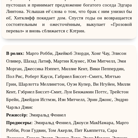
пустошах и принимает предложение богатого соседа Эдгара
Линтона. Услышав её̈ слова о том, что брак с ним унизил бы
её̈, Хитклифф покидает дом. Спустя годы он возвращается
состоятельным и ожесточённым, выкупает «Грозовой
перевал» и вновь сближается с Кэтрин.
В ролях:
Марго Робби, Джейкоб Элорди, Хонг Чау, Элисон
Оливер, Шазад Латиф, Мартин Клунес, Юэн Митчелл, Эми
Морган, Джессика Нэппет, Миллие Кент, Вики Пеппердин,
Пол Рис, Роберт Кауси, Габриел Биссет–Смитх, Мэттью
Грин, Шарлотта Меллингтон, Оуэн Купер, Ви Нгуйен, Милли
Кент, Гэбриел Биссет-Смит, Луи Бенжамин Поттс, Трейстон
Брейн, Джейдон Истмэн, Иэн Митчелл, Эрин Джонс, Эндрю
Чарльз Дэвис
Режиссёр:
Эмиральд Феннел
Продюсеры:
Эмиральд Феннел, Джоуси МакНамара, Марго
Робби, Рози Гудвин, Том Акерли, Пит Кьяппетта, Сара
Десмонд, Гизела Эверт, Эндрю Лари, Энди Мэдден, Энтони