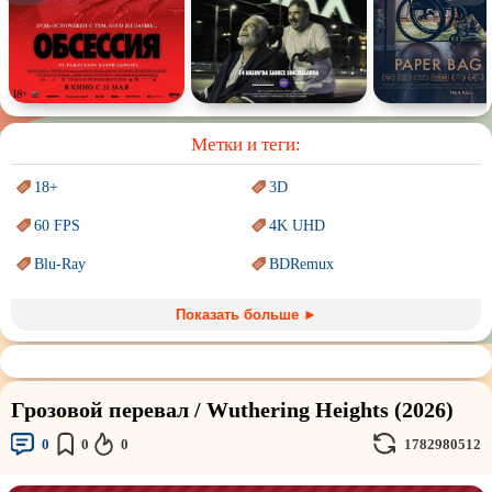
Спектакль
Сказка
Немое кино
Для взрослых
Метки и теги:
18+
3D
60 FPS
4K UHD
Blu-Ray
BDRemux
Marvel
PIXAR
Показать больше ►
Sci-Fi (Научная
фантастика)
Trash (трэш) movies
Авангард и
Сюрреализм
Ангелы и Демоны
Грозовой перевал / Wuthering Heights (2026)
Аниме
Антиутопия
0
0
0
1782980512
Врачи
Гении