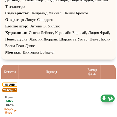
Титтанегро
Сценаристы:
Эмиральд Феннел, Эмили Бронте
Оператор:
Линус Сандгрен
Композитор:
Энтони Б. Уиллис
Художники:
Сьюзи Дейвис, Кэролайн Барклай, Лидия Фрай,
Ненех Луcиа, Жаклин Дюрран, Шарлотта Уоттс, Нене Люсия,
Елена Реал-Дэвис
Монтаж:
Виктория Бойделл
Размер
Качество
Перевод
файла
29,67 ГБ
Проф. (полное дублирование)
02.07.2026
HEVC
подро
бнее