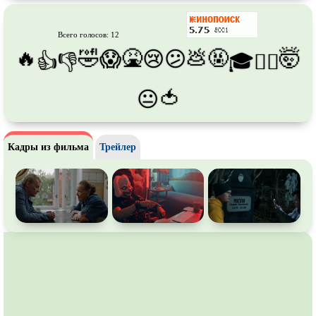
Про футбол
Про хакеров
Про хоккей и
фигурное
Про шпионов
Всего голосов: 12
катание
🔥
🤣
🤮
💩
🤬
🤯
😱
😢
😕
👍
👎
🎓
😵‍💫
Про Юристов и
Адвокатов
Псевдо
документальный
Режиссёрская версия
Роуд-муви
🍅
😐
Сверхспособности
Ситком
Слэшер
Стимпанк
Кадры из фильма
Трейлер
Сцены с
обнажённой натурой
Турецкий сериал
Чёрная комедия
Экранизация
В ожидании
TeleSynch
CAMRip