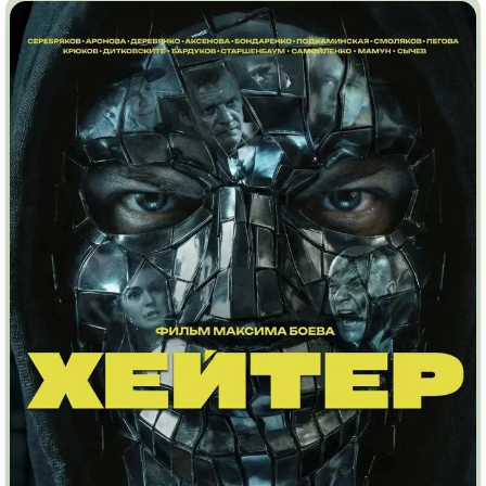
Индийское кино
Киберпанк
Коллекция
Комикс
Маги и Волшебники
Наркотики
Новогодние
Основанное на
реальных
событиях
Параллельные миры
Перевод
Гоблина
Перевод
Кубик в Кубе
Перевод
Кураж-Бамбей
Пеплум
Подростковая
жестокость
Постапокалипсис
Призраки
Про акул
Про апокалипсис
Про богатых
Про богов
Про вампиров
Про ведьм
Про викингов
Про выживание
Про гангстеров
Про гонки