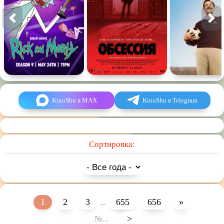
KinoShu в MAX
KinoShu в Telegram
Сортировка:
1
2
3
655
656
»
...
>