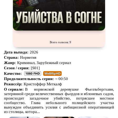
Всего голосов: 9
Дата выхода:
2026
Страна:
Норвегия
Жанр:
Криминал, Зарубежный сериал
Сезон / серия:
[S01]
Качество:
Продолжительность серии:
~ 00:50
Режиссёр:
Кристоффер Меткалф
О сериале:
В норвежской деревушке Фьелльбергхавн,
затерянной среди величественных фьордов и яблоневых садов,
происходит загадочное убийство, потрясшее местное
сообщество. Глава небольшого полицейского участка
вынужден объединить усилия с амбициозной оперативницей
из столицы, котора...