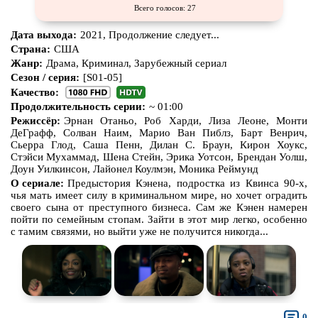
Всего голосов: 27
Дата выхода:
2021, Продолжение следует...
Страна:
США
Жанр:
Драма, Криминал, Зарубежный сериал
Сезон / серия:
[S01-05]
Качество:
Продолжительность серии:
~ 01:00
Режиссёр:
Эрнан Отаньо, Роб Харди, Лиза Леоне, Монти
ДеГрафф, Солван Наим, Марио Ван Пиблз, Барт Венрич,
Сьерра Глод, Саша Пенн, Дилан С. Браун, Кирон Хоукс,
Стэйси Мухаммад, Шена Стейн, Эрика Уотсон, Брендан Уолш,
Доун Уилкинсон, Лайонел Коулмэн, Моника Реймунд
О сериале:
Предыстория Кэнена, подростка из Квинса 90-х,
чья мать имеет силу в криминальном мире, но хочет оградить
своего сына от преступного бизнеса. Сам же Кэнен намерен
пойти по семейным стопам. Зайти в этот мир легко, особенно
с тамим связями, но выйти уже не получится никогда...
0