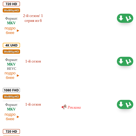
2-й сезон/ 1
524,31
Проф. (полное дублирование)
серия из 6
МБ
подро
бнее
Проф. (двухголосый) Кубик в
1-й сезон
38,88 ГБ
Кубе
HEVC
подро
бнее
Проф. (многоголосый) Ozz
1-й сезон
20,34 ГБ
Реклама
подро
бнее