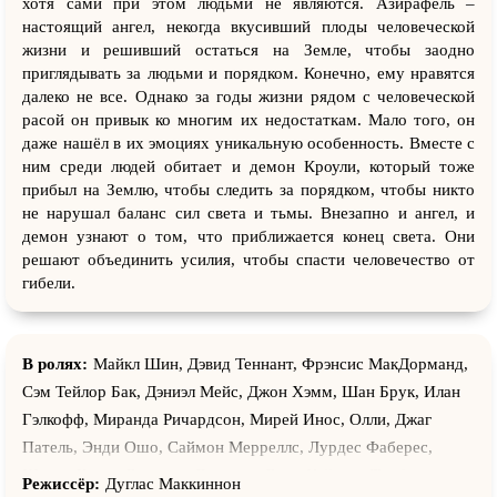
хотя сами при этом людьми не являются. Азирафель –
настоящий ангел, некогда вкусивший плоды человеческой
жизни и решивший остаться на Земле, чтобы заодно
приглядывать за людьми и порядком. Конечно, ему нравятся
далеко не все. Однако за годы жизни рядом с человеческой
расой он привык ко многим их недостаткам. Мало того, он
даже нашёл в их эмоциях уникальную особенность. Вместе с
ним среди людей обитает и демон Кроули, который тоже
прибыл на Землю, чтобы следить за порядком, чтобы никто
не нарушал баланс сил света и тьмы. Внезапно и ангел, и
демон узнают о том, что приближается конец света. Они
решают объединить усилия, чтобы спасти человечество от
гибели.
В ролях:
Майкл Шин, Дэвид Теннант, Фрэнсис МакДорманд,
Сэм Тейлор Бак, Дэниэл Мейс, Джон Хэмм, Шан Брук, Илан
Гэлкофф, Миранда Ричардсон, Мирей Инос, Олли, Джаг
Патель, Энди Ошо, Саймон Мерреллс, Лурдес Фаберес,
Шэрон Черри Баллард, Джордан Лонг, Кэйтлин Торберн,
Режиссёр:
Дуглас Маккиннон