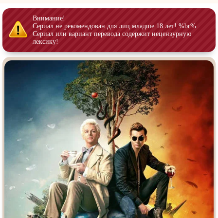
Врачи
Гении
Дорамы
Внимание!
Индийское кино
Сериал не рекомендован для лиц младше 18 лет! %br%
Сериал или вариант перевода содержит нецензурную
Киберпанк
Коллекция
лексику!
Комикс
Маги и Волшебники
Наркотики
Новогодние
Основанное на
реальных
Параллельные миры
событиях
Перевод
Кубик в Кубе
Перевод
Гоблина
Пеплум
Перевод
Кураж-Бамбей
Подростковая
жестокость
Постапокалипсис
Призраки
Про акул
Про апокалипсис
Про богатых
Про богов
Про вампиров
Про ведьм
Про викингов