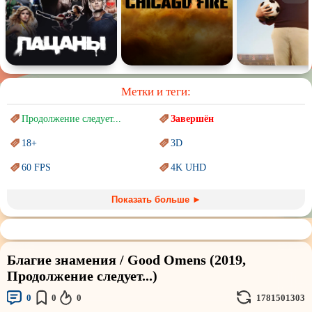
Метки и теги:
Продолжение следует...
Завершён
18+
3D
60 FPS
4K UHD
Blu-Ray
BDRemux
Показать больше ►
Marvel
PIXAR
Sci-Fi (Научная
фантастика)
Trash (трэш) movies
Благие знамения / Good Omens (2019,
Авангард и
Сюрреализм
Ангелы и Демоны
Продолжение следует...)
Аниме
Антиутопия
0
0
0
1781501303