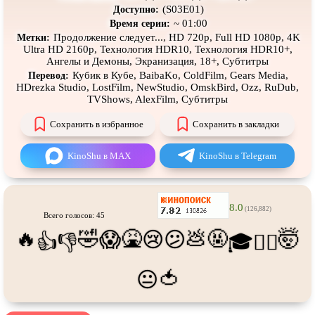
Про танки
Про танцы
(S03E01)
Доступно:
~ 01:00
Время серии:
Про тюрьму
Про футбол
Продолжение следует..., HD 720p, Full HD 1080p, 4K
Метки:
Ultra HD 2160p, Технология HDR10, Технология HDR10+,
Про хакеров
Про хоккей и
фигурное
Ангелы и Демоны, Экранизация, 18+, Субтитры
катание
Кубик в Кубе, BaibaKo, ColdFilm, Gears Media,
Перевод:
Про шпионов
Про Юристов и
Адвокатов
HDrezka Studio, LostFilm, NewStudio, OmskBird, Ozz, RuDub,
TVShows, AlexFilm, Субтитры
Псевдо
документальный
Режиссёрская версия
Сохранить в избранное
Сохранить в закладки
Роуд-муви
Сверхспособности
KinoShu в MAX
KinoShu в Telegram
Ситком
Слэшер
Стимпанк
Сцены с
обнажённой натурой
Турецкий сериал
Чёрная комедия
8.0
(126,882)
Всего голосов: 45
Экранизация
В ожидании
🔥
🤣
🤮
💩
🤬
🤯
😱
😢
😕
👍
👎
🎓
😵‍💫
🍅
😐