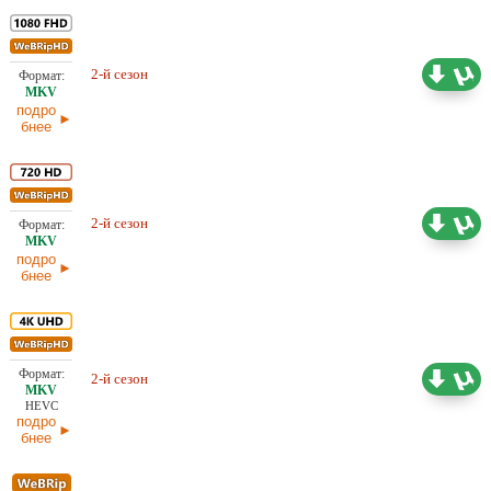
Проф. (многоголосый) HDRezka,
2-й сезон
18,77 ГБ
TVShows, LostFilm, Ozz
подро
бнее
Проф. (многоголосый) HDrezka
2-й сезон
4,04 ГБ
Studio
подро
бнее
Проф. (многоголосый) HDRezka,
2-й сезон
31,93 ГБ
LostFilm, Ozz
HEVC
подро
бнее