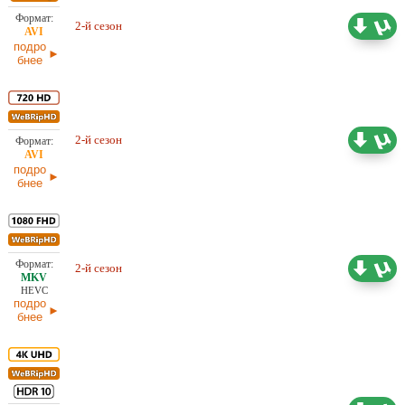
2-й сезон
4,15 ГБ
Проф. (многоголосый) HDRezka
подро
бнее
2-й сезон
Субтитры
3,12 ГБ
подро
бнее
2-й сезон
Проф. (многоголосый) HDRezka
4,97 ГБ
HEVC
подро
бнее