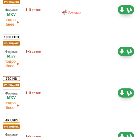
Проф. (многоголосый) Ozz
1-й сезон
10,45 ГБ
Реклама
подро
бнее
Проф. (двухголосый) Кубик в
1-й сезон
20,93 ГБ
Кубе
подро
бнее
Проф. (двухголосый) Кубик в
1-й сезон
11,04 ГБ
Кубе
подро
бнее
1-й сезон
Проф. (многоголосый) LostFilm
30,77 ГБ