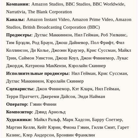
Джилл Винтерниц, Адриа Архона, Дженнифер Армор, Нед
Компании:
Amazon Studios, BBC Studios, BBC Worldwide,
Деннехи, Юсуф Гейтвуд, Пол Кей, Анна Максвелл Мартин,
Narrativia, The Blank Corporation
Дэвид Моррисси, Джэк Уайтхолл, Эбигейл Лаури, Дэн
Каналы:
Amazon Instant Video, Amazon Prime Video, Amazon
Стёрки, Энди Хэмилтон, Георг Николофф, Лоуренс Джофф,
Studios, British Broadcasting Corporation (BBC)
Фелим Келли, Тина Чианг, Орландо Брук, Марк Камерон,
Продюсеры:
Дуглас Маккиннон, Нил Гейман, Роб Уилкинс,
Джеймс Ноти, Бен Кроу, Мэг Кубота, Мерседес Гроуэр,
Тим Брэдли, Род Браун, Джош Дайневор, Пол Фрифт, Фил
Сьюзэн Браун, Амир Бутрус, Конни Хак, Джози Лоуренс, Пол
Коллинсон, Ди Колье, Джоэнн Краузер, Крис Суссман, Майкл
Чахиди, Тим Дауни, Джо Ваз, Джим Мескимен, Тим Уоллерс,
Трин, Саймон Уинстон, Джош Коул, Джон Финнемор, Лукас
Индра Ове, Дун Макичен, Анджела Йео, Гилли Смит, Рич
Джордж, Катриона МакКензи, Кэролайн Скиннер
Кибл, Мошиди Мотшегва, Колин Мони, Нив Уолш, Лиз Карр,
Исполнительные продюсеры:
Нил Гейман, Крис Суссман,
Бэйли Патрик, Юэн МакНотон, Акира Коиэяма, Брайс
Дуглас Маккиннон, Кэролайн Скиннер
Бекстер, Шелэйн Беннетт, Глория Обианьо, Мартин Уимбуш,
Сценаристы:
Джон Финнемор, Кэт Кларк, Нил Гейман,
Жасмин Хайд, Дебора Рок, Вик Вэгхорн, Адам Бонд,
Терри Пратчетт, Джереми Дайсон, Энди Найман
Бронвин Франклин, Бен Уиллбонд, Михель Диркс, Николас
Оператор:
Гэвин Финни
Парсонс, Стюарт Скудамор, Мартин Келли, Брайан Кокс,
Композитор:
Дэвид Арнольд
Бенедикт Камбербэтч, Майкл МакКин, Дерек Джекоби, Ник
Художники:
Майкл Ральф, Марк Хадсон, Баррy Cоетзер,
Офферман, Билл Патерсон, Джонатан Арис, Стив Орам, Стив
Мартин Келли, Кейт Кэрин, Фиона Гэвин, Гилли Смит, Гарет
Пембертон, Марк Гейтисс, Рози Дэй, Нина Сосанья, Эрион
Казинс, Клер Андерсон, Бронвин Франклин