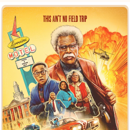
Индийское кино
Киберпанк
Коллекция
Комикс
Маги и Волшебники
Наркотики
Новогодние
Основанное на
реальных
событиях
Параллельные миры
Перевод
Гоблина
Перевод
Кубик в Кубе
Перевод
Кураж-Бамбей
Пеплум
Подростковая
жестокость
Постапокалипсис
Призраки
Про акул
Про апокалипсис
Про богатых
Про богов
Про вампиров
Про ведьм
Про викингов
Про выживание
Про гангстеров
Про гонки