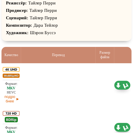
Режиссёр:
Тайлер Перри
Продюсер:
Тайлер Перри
Сценарий:
Тайлер Перри
Композитор:
Дара Тейлор
Художник:
Шэрон Буссэ
Размер
Качество
Перевод
файла
10,40 ГБ
Проф. (полное дублирование)
02.05.2026
HEVC
подро
бнее
2,69 ГБ
Проф. (полное дублирование)
15.02.2026