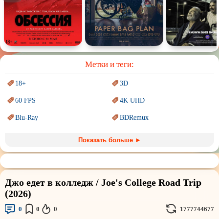
Спектакль
Сказка
Немое кино
Для взрослых
Метки и теги:
18+
3D
60 FPS
4K UHD
Blu-Ray
BDRemux
Marvel
PIXAR
Показать больше ►
Sci-Fi (Научная
фантастика)
Trash (трэш) movies
Авангард и
Сюрреализм
Ангелы и Демоны
Джо едет в колледж / Joe's College Road Trip
Аниме
Антиутопия
(2026)
Врачи
Гении
0
0
0
1777744677