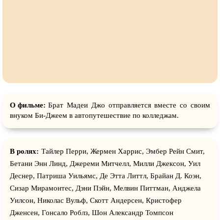
О фильме:
Брат Мадеи Джо отправляется вместе со своим
внуком Би‑Джеем в автопутешествие по колледжам.
В ролях:
Тайлер Перри, Жермен Харрис, Эмбер Рейн Смит,
Бетани Энн Линд, Джереми Митчелл, Милли Джексон, Уил
Деснер, Патриша Уильямс, Де Этта Литтл, Брайан Д. Коэн,
Сизар Мирамонтес, Дэни Пэйн, Мелвин Питтман, Анджела
Уилсон, Николас Вульф, Скотт Андерсен, Кристофер
Дженсен, Гонсало Роблз, Шон Александр Томпсон