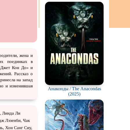
ация
родители, жена и
их поединках в
 «Джет Кон До» и
жений. Рассказ о
принесла на запад
 но и изменившая
Анаконды / The Anacondas
(2025)
, Линда Ли
дж Лэзенби, Чак
ь, Хон Санг Сиу,