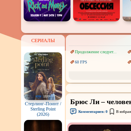
СЕРИАЛЫ
Продолжение следует...
60 FPS
Marvel
Авангард и
Сюрреализм
Врачи
Брюс Ли – человек 
Коллекция
Стерлинг-Поинт /
Sterling Point
Комментариев:
0
В избра
Новогодние
(2026)
с
Перевод
Кубик в Кубе