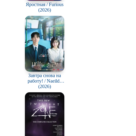
Яростная / Furious
(2026)
Завтра снова на
работу! / Naeildo
chulgeun!
(2026)