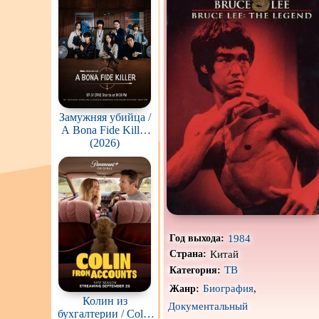
Постапокалипсис
Про богатых
Про викингов
Про деревню
Про зомби
Замужняя убийца /
A Bona Fide Killer
(Yubunyeo killeo)
(2026)
Про любовь
у
Про пиратов
Про рыцарей
Про супергероев
1984
Год выхода:
Китай
Про футбол
Страна:
ТВ
Категория:
Про Юристов и
Адвокатов
Биография
,
Жанр:
Колин из
Документальный
Сверхспособности
бухгалтерии / Colin