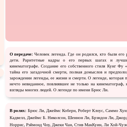
Турецкий сериал
Чёрная комедия
Экраниз
TeleSynch
CAMRip
О передаче:
Человек легенда. Где он родился, кто были его 
дети. Раритетные кадры о его первых шагах и лучш
кинематографе. Создание его собственного стиля Кунг Фу
тайна его загадочной смерти, полная домыслов и предполо
зарождении легенды, ее жизни и смерти. О легенде, которая 
нечто невиданное, повлиявшее не только на кинематограф,
взгляды многих людей. О легенде по имени Брюс Ли.
В ролях:
Брюс Ли, Джеймс Коберн, Роберт Клоус, Саммо Хун
Кадвелл, Джеймс Б. Николсон, Шеннон Ли, Брэндон Ли, Джор
Норрис, Рэймонд Чоу, Джеки Чан, Стив МакКуин, Ли Хой-Чуэн