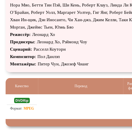
Нора Мяо, Бетти Тин Пэй, Ши Кень, Роберт Клауз, Линда Ли 
О’Брайан, Роберт Уолл, Маргарет Уолтер, Гиг Янг, Роберт Бей
Хван Ин-щик, Дэн Иносанто, Чи Хан-джэ, Джим Келли, Таки 
Морган, Джеймс Тьен, Юэнь Бяо
Режиссёр:
Леонард Хо
Продюсеры:
Леонард Хо, Рэймонд Чоу
Сценарий:
Расселл Коуторн
Композитор:
Пол Данлэп
Монтажёры:
Питер Чун, Джозеф Чианг
Ра
Качество
Перевод
фа
Проф. (двухголосый)
0.6