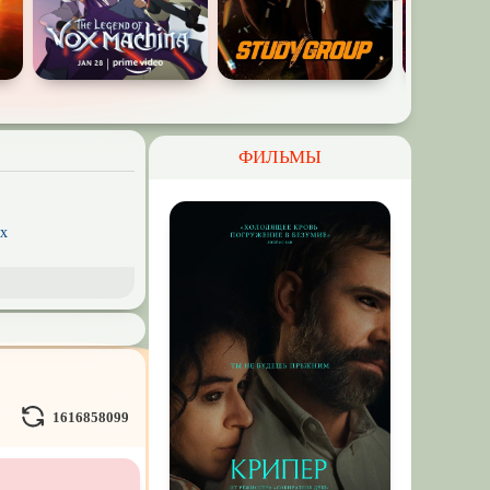
ФИЛЬМЫ
x
рэш) movies
пия
нк
ки
1616858099
д
Гоблина
ковая
жестокость