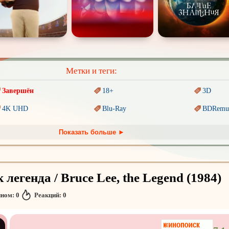
Метки и теги:
Завершён
18+
3D
4K UHD
Blu-Ray
BDRemu
PIXAR
Sci-Fi (Научная
фантастика)
Trash (т
Показать больше ►
Ангелы и Демоны
Аниме
Антиуто
Гении
Индийское кино
Киберпа
легенда / Bruce Lee, the Legend (1984)
Комикс
Маги и Волшебники
Наркоти
нном:
0
Реакций:
0
Основанное на
реальных
Параллельные миры
Перево
обытиях
Пеплум
Подрост
Перевод
Кураж-Бамбей