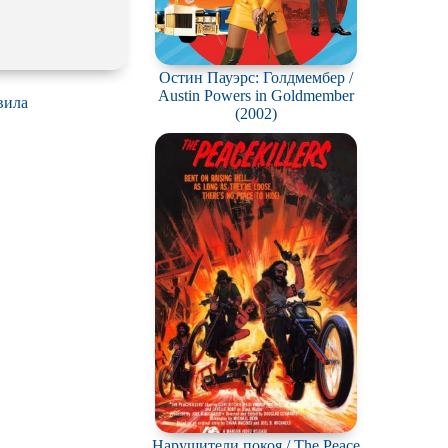
Остин Пауэрс: Голдмембер /
Austin Powers in Goldmember
вила
(2002)
Нарушители покоя / The Peace