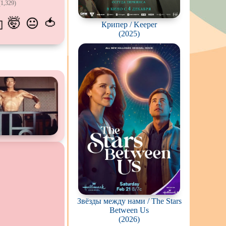
1,329)
калипсис
🤯
🍅
😐
💫
Крипер / Keeper
ьм
(2025)
ки
вотных
мос
ротней
отов
йперов
ьму
ионов
Звёзды между нами / The Stars
ви
Between Us
(2026)
нк