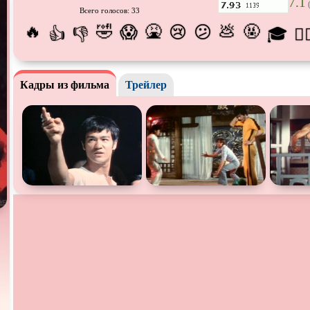
7.1
(
Всего голосов: 33
Призраки
Про акул
Про апо
🔥
🤣
🤮
💩
🤬
😱
😢
😕
👍
👎
🎓
😵‍
Про богов
Про вампиров
Про вед
Про выживание
Про гангстеров
Про гон
Кадры из фильма
Трейлер
Про динозавров
Про драконов
Про жи
Про инопланетян
Про корабли и подводные
Про кос
лодки
Про маньяков и
серийных
Про мафию
Про обо
бийц
Про подростков
Про путешествия
во
Про роб
времени
Про самолёты
Про собак
Про сна
Про танки
Про танцы
Про тюр
Про хакеров
Про хоккей и
фигурное
Про шп
катание
Псевдо
документальный
Режиссёрская версия
Роуд-му
Ситком
Слэшер
Стимпа