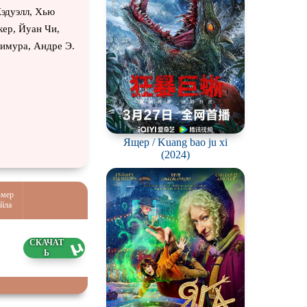
Кэдуэлл, Хью
кер, Йуан Чи,
Кимура, Андре Э.
Ящер / Kuang bao ju xi
(2024)
змер
йла
8 ГБ