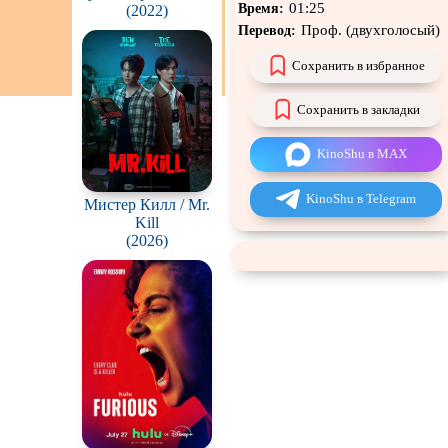
01:25
Время:
from Accounts
(2022)
Сцены с
обнажённой
Проф. (двухголосый)
Перевод:
натурой
В ожидании
Сохранить в избранное
Сохранить в закладки
KinoShu в MAX
KinoShu в Telegram
Мистер Килл / Mr.
Kill
(2026)