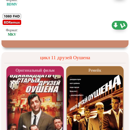
Проф. (полное дублирование)
21.06 ГБ
цикл 11 друзей Оушена
Оригинальный фильм
Ремейк