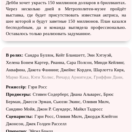
Дебби хочет украсть 150 миллионов долларов в бриллиантах.
Через несколько дней в Метрополитен-музее пройдёт
выставка, где будет присутствовать известная актриса, на
шее которой и будут заветные 150 миллионов. План казался
бесподобным, да и команда выглядела профессионально.
Оставалось только реализовать задуманное.
В ролях:
Сандра Буллок, Кейт Бланшетт, Энн Хэтэуэй,
Хелена Бонем Картер, Рианна, Сара Полсон, Минди Кейлинг,
Аквафина, Дакота Фаннинг, Джеймс Корден, Шарлотта Кирк,
Марко Кака, Кэти Холмс, Ричард Армитедж, Гриффин Данн,
Дирдри Гудвин, Джемма Форбс, Уилл Стивен, Чарльз
Режиссёр:
Гэри Росс
Прендергаст, Дэмиэн Янг, МакНэлли Сагал, Ким Кардашьян
Продюсеры:
Стивен Содерберг, Диана Альварес, Брюс
Уэст, Джейми Кинг, Кендалл Дженнер, Кайли Дженнер,
Берман, Джесси Эрман, Сьюзэн Экинс, Оливия Милч,
Оливия Манн, Адриана Лима, Серена Уильямс, Дэна Айви,
Сандино Мойя, Джон Р. Саундерс, Майкл Тадросс
Дэниэл Пембертон, Мэри Луиза Уилсон, Брайан Энтони
Сценаристы:
Гэри Росс, Оливия Милч, Джордж Клейтон
Уилсон, Хайди Клум, Джеймс Бибери, Раджив Пахуджа,
Джонсон, Джек Голден Расселл
Варис Ахлувалиа, Уитни Андерсон, Александр Блэйз, Кеннет
Оператор:
Эйгил Брилд