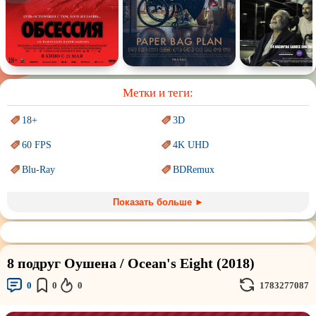
Спектакль
Сказка
Немое кино
Для взрослых
Метки и теги:
18+
3D
60 FPS
4K UHD
Blu-Ray
BDRemux
Marvel
PIXAR
Показать больше ►
Sci-Fi (Научная
фантастика)
Trash (трэш) movies
Авангард и
Сюрреализм
Ангелы и Демоны
8 подруг Оушена / Ocean's Eight (2018)
Аниме
Антиутопия
0
0
0
1783277087
Врачи
Гении