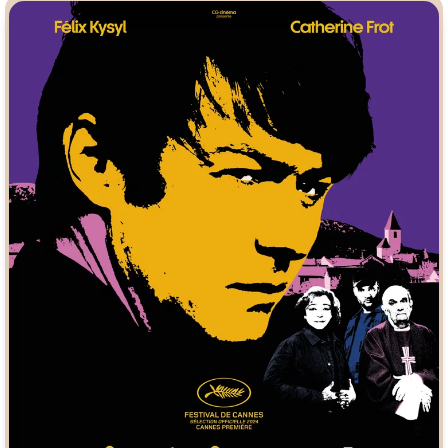
Индийское кино
Киберпанк
Коллекция
Комикс
Маги и Волшебники
Наркотики
Новогодние
Основанное на
реальных
событиях
Параллельные миры
Перевод
Гоблина
Перевод
Кубик в Кубе
Перевод
Кураж-Бамбей
Пеплум
Подростковая
жестокость
Постапокалипсис
Призраки
Про акул
Про апокалипсис
Про богатых
Про богов
Про вампиров
Про ведьм
Про викингов
Про выживание
Про гангстеров
Про гонки