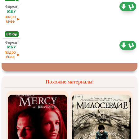
3,45 ГБ
Субтитры
29.04.2026
подро
бнее
1,98 ГБ
Субтитры
29.04.2026
подро
бнее
Похожие материалы: