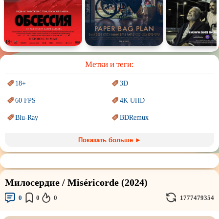
Спектакль
Сказка
Немое кино
Для взрослых
Метки и теги:
18+
3D
60 FPS
4K UHD
Blu-Ray
BDRemux
Marvel
PIXAR
Показать больше ►
Sci-Fi (Научная
фантастика)
Trash (трэш) movies
Авангард и
Сюрреализм
Ангелы и Демоны
Милосердие / Miséricorde (2024)
Аниме
Антиутопия
0
0
0
1777479354
Врачи
Гении