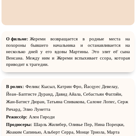
О фильме:
Жереми возвращается в родные места на
похороны бывшего начальника и останавливается на
несколько дней у его вдовы Мартины. Это злит её̈ сына
Венсана. Между ним и Жереми вспыхивает ссора, которая
приводит к трагедии.
В ролях:
Феликс Кысыл, Катрин Фро, Йаcqуес Девелаy,
Йеан–Баптисте Дуранд, Давид Айала, Себастьян Фаглэйн,
Жан-Батист Дюран, Татьяна Спивакова, Саломе Лопес, Серж
Ричард, Элио Лунетта
Режиссёр:
Ален Гироди
Продюсеры:
Шарль Жилибер, Оливье Пер, Нина Порецки,
Жоаким Сапинью, Альберт Серра, Монце Триола, Марта