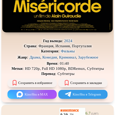
Про деревню
Про динозавров
Про драконов
Про животных
Про зомби
Про инопланетян
Про корабли и подводные
Про космос
лодки
2024
Год выхода:
Про любовь
Про маньяков и
серийных
Франция, Испания, Португалия
Страна:
убийц
Фильмы
Категория:
Про мафию
Про оборотней
Драма
,
Комедия
,
Криминал
,
Зарубежное
Жанр:
Про пиратов
Про подростков
01:40
Время:
HD 720p, Full HD 1080p, BDRemux, Субтитры
Метки:
Про путешествия
во времени
Про роботов
Субтитры
Перевод:
Про рыцарей
Про самолёты
Сохранить в избранное
Сохранить в закладки
Про собак
Про снайперов
KinoShu в MAX
KinoShu в Telegram
Про супергероев
Про танки
Про танцы
Про тюрьму
6.7
(5,087)