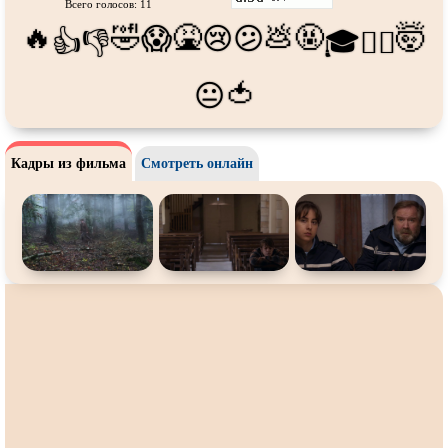
Про футбол
Про хакеров
Всего голосов: 11
🔥
🤣
🤮
💩
🤬
🤯
😱
😢
😕
👍
👎
🎓
😵‍💫
Про хоккей и
фигурное
Про шпионов
катание
Про Юристов и
Адвокатов
Псевдо
документальный
🍅
😐
Режиссёрская версия
Роуд-муви
Сверхспособности
Ситком
Кадры из фильма
Смотреть онлайн
Слэшер
Стимпанк
Сцены с
обнажённой натурой
Турецкий сериал
Чёрная комедия
Экранизация
В ожидании
TeleSynch
CAMRip