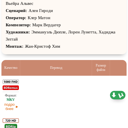
Вьейра Альвес
Сценарий:
Ален Гироди
Оператор:
Клер Матон
Композитор:
Марк Вердагер
Художники:
Эммануэль Дюпле, Лорен Лунетта, Хадиджа
Зеггай
Монтаж:
Жан-Кристоф Хим
Размер
Качество
Перевод
файла
24,38 ГБ
Субтитры
29.04.2026
подро
бнее