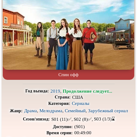
Про выживание
Про гангстеров
Про гонки
Про деревню
Про динозавров
Про драконов
Про животных
Про зомби
Про инопланетян
Про корабли и подводные
лодки
Про космос
Про любовь
Про маньяков и
серийных
Про мафию
Спин офф
убийц
Про оборотней
Про пиратов
2019
,
Продолжение следует...
Год выхода:
Про подростков
Про путешествия
во времени
США
Страна:
Сериалы
Категория:
Про роботов
Про рыцарей
Драма
,
Мелодрама
,
Семейный
,
Зарубежный сериал
Жанр:
Про самолёты
Про собак
S03 (1/3)⌛
S01 (11)✅,
S02 (8)✅,
Сезон/эпизод:
(S01)
Доступно:
Про снайперов
Про супергероев
00:49:00
Время серии: