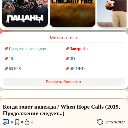
Метки и теги:
Продолжение следует...
Завершён
18+
3D
60 FPS
4K UHD
Blu-Ray
BDRemux
Показать больше ►
Marvel
PIXAR
Sci-Fi (Научная
фантастика)
Trash (трэш) movies
Когда зовет надежда / When Hope Calls (2019,
Авангард и
Сюрреализм
Ангелы и Демоны
Продолжение следует...)
Аниме
Антиутопия
0
0
0
1775767927