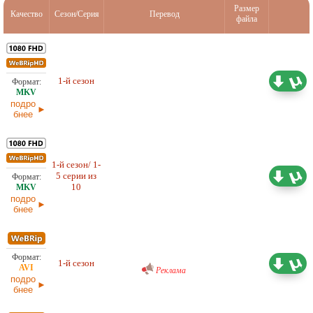
Размер
Качество
Сезон/Серия
Перевод
файла
1-й сезон
Субтитры
28,40 ГБ
подро
бнее
1-й сезон/ 1-
5 серии из
Субтитры
14,33 ГБ
10
подро
бнее
Проф. (многоголосый) BaibaKo
1-й сезон
5,58 ГБ
Реклама
подро
бнее