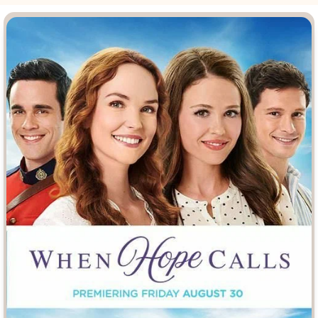
Врачи
Гении
Дорамы
Индийское кино
Киберпанк
Коллекция
Комикс
Маги и Волшебники
Наркотики
Новогодние
Основанное на
реальных
Параллельные миры
событиях
Перевод
Кубик в Кубе
Перевод
Гоблина
Пеплум
Перевод
Кураж-Бамбей
Подростковая
жестокость
Постапокалипсис
Призраки
Про акул
Про апокалипсис
Про богатых
Про богов
Про вампиров
Про ведьм
Про викингов