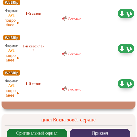
Любительский (многоголосый)
ColdFilm
1-й сезон
5,06 ГБ
Реклама
подро
бнее
Проф. (двухголосый) Hamster
1-й сезон/ 1-
Studio
1,29 ГБ
3
Реклама
подро
бнее
Любительский (многоголосый)
Octopus
1-й сезон
5,87 ГБ
Реклама
подро
бнее
цикл Когда зовёт сердце
Оригинальный сериал
Приквел