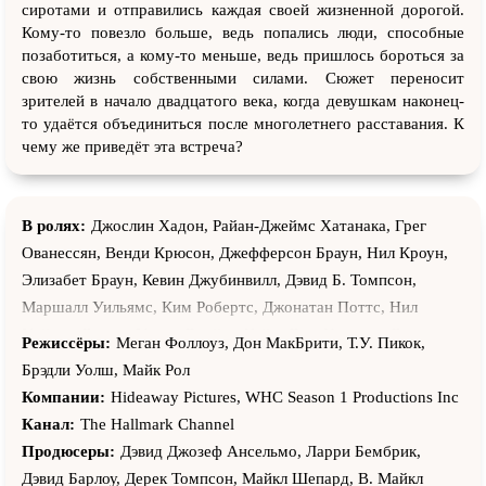
сиротами и отправились каждая своей жизненной дорогой.
Кому-то повезло больше, ведь попались люди, способные
позаботиться, а кому-то меньше, ведь пришлось бороться за
свою жизнь собственными силами. Сюжет переносит
зрителей в начало двадцатого века, когда девушкам наконец-
то удаётся объединиться после многолетнего расставания. К
чему же приведёт эта встреча?
В ролях:
Джослин Хадон, Райан-Джеймс Хатанака, Грег
Ованессян, Венди Крюсон, Джефферсон Браун, Нил Кроун,
Элизабет Браун, Кевин Джубинвилл, Дэвид Б. Томпсон,
Маршалл Уильямс, Ким Робертс, Джонатан Поттс, Нил
Уайтли, Брэдли Уолш, Джеймс Кейд, Дрю Нельсон, Блэр
Режиссёры:
Меган Фоллоуз, Дон МакБрити, Т.У. Пикок,
Уильямс, Морган Дэвид Джонс, Шон Белл, Кертис
Брэдли Уолш, Майк Рол
Караваджо, Дерек Томпсон, Кэрри Шиффлер, Дэвид Гингрич,
Компании:
Hideaway Pictures, WHC Season 1 Productions Inc
Николас Карелла, Майкл Винсент Дагостино, Брайан Бёрд,
Канал:
The Hallmark Channel
Паскаль Хаттон, Лори Лафлин, Каван Смит, Роб Стюарт,
Продюсеры:
Дэвид Джозеф Ансельмо, Ларри Бембрик,
Майк Рол, Майкл Коупмен, Морган Кохэн, Ава Уайсс, Лиам
Дэвид Барлоу, Дерек Томпсон, Майкл Шепард, В. Майкл