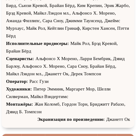
Макдональд, Хеннеки Талбот, Элизабет Сондерс, Кейт
Бирд, Сьюзи Кревой, Брайан Бёрд, Ким Крепин, Эрик Жарбо,
Мойер, Райли О’Доннелл, Саймон Уэбстер, Исаак Бэйли,
Брэд Кревой, Майкл Лэндон мл., Альфонсо Х. Морено,
Келли Мартин, Калинка Петри, Кевин МакГарри, Шон
Аманда Филлипс, Сара Сноу, Джимми Таунсенд, Джеймс
Аффлек, Джош Рич, Том Бишоп ст., Лакстон Хэндспайкер,
Мурхаус, Майк Рол, Кейтлин Гринаф, Кирстен Хансен, Пэтти
Картер Райан Эванчич, Келси Руль, Джереми Уолмсли, Рон
Бёрд
Педерсон, Ханна Эмили Андерсон, Джим Каларко, Джейми
Исполнительные продюсеры:
Майк Рол, Брэд Кревой,
Спильчук, Лори Мердок, Джош Бейнбридж, Катрин
Брайан Бёрд
МакГрегор, Морган Бедард, Джованна Мур, Грант Келлетт,
Сценаристы:
Альфонсо Х Морено, Ларри Бембрик, Дэвид
Адам Уинлов-Смит, Дэвид Р. Картер, Кайана Тереза, Нола
Барлоу, Альфонсо Х. Морено, Сара Сноу, Брайан Бёрд,
Мартин, Эш Кэтервуд, Дэвид Джеймс Купер, Дэниел Лиссинг,
Майкл Лэндон мл., Джанетт Ок, Дерек Томпсон
Аннастасиа Бостон
Оператор:
Расс Гузи
Художники:
Питер Эмминк, Маргарет Мор, Шелли
Силверман, Майкл Вэндертимс
Монтажёры:
Жан Коломб, Гордон Торн, Бриджитт Рабазо,
Дэвид Б. Томпсон
Экранизация по произведению:
Джанетт Ок