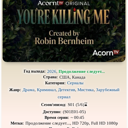
Про выживание
Про гангстеров
Про гонки
Про деревню
Про динозавров
Про драконов
Про животных
Про зомби
Про инопланетян
Про корабли и подводные
лодки
Про космос
Про любовь
Про маньяков и
серийных
Про мафию
2026
,
Продолжение следует...
Год выхода:
убийц
США, Канада
Страна:
Про оборотней
Про пиратов
Сериалы
Категория:
Драма
,
Криминал
,
Детектив
,
Мистика
,
Зарубежный
Про подростков
Про путешествия
во времени
Жанр:
сериал
Про роботов
Про рыцарей
S01 (5/6)⌛
Сезон/эпизод:
Про самолёты
Про собак
(S01E01-05)
Доступно:
~ 00:45
Время серии:
Про снайперов
Про супергероев
Продолжение следует..., HD 720p, Full HD 1080p
Метки: