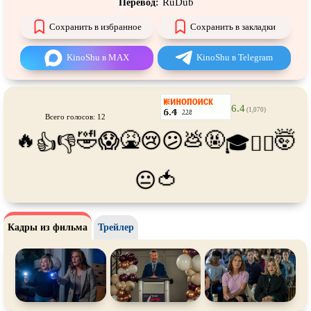
RuDub
Перевод:
Про танки
Про танцы
Сохранить в избранное
Сохранить в закладки
Про тюрьму
Про футбол
Про хакеров
Про хоккей и
фигурное
KinoShu в MAX
KinoShu в Telegram
катание
Про шпионов
Про Юристов и
Адвокатов
Псевдо
документальный
Режиссёрская версия
6.4
(1,070)
Всего голосов: 12
Роуд-муви
Сверхспособности
🔥
🤣
🤮
💩
🤬
🤯
😱
😢
😕
👍
👎
🎓
😵‍💫
Ситком
Слэшер
🍅
😐
Стимпанк
Сцены с
обнажённой натурой
Турецкий сериал
Чёрная комедия
Кадры из фильма
Трейлер
Экранизация
В ожидании