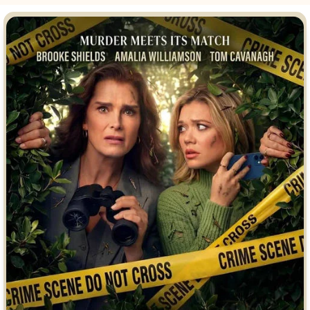
Врачи
Гении
Дорамы
Индийское кино
Киберпанк
Коллекция
Комикс
Маги и Волшебники
Наркотики
Новогодние
Основанное на
реальных
Параллельные миры
событиях
Перевод
Кубик в Кубе
Перевод
Гоблина
Пеплум
Перевод
Кураж-Бамбей
Подростковая
жестокость
Постапокалипсис
Призраки
Про акул
Про апокалипсис
Про богатых
Про богов
Про вампиров
Про ведьм
Про викингов