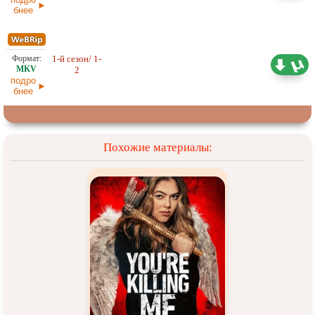
бнее
1-й сезон/ 1-
5,27 ГБ
Проф. (многоголосый) RuDub
2
27.05.2026
подро
бнее
Похожие материалы: