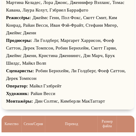
Мартина Келадес, Лора Джонс, Дженнифер Вэлланс, Томас
Кавана, Лаура Кохут, Гэбриел Баррафато
Режиссёры:
Джеймс Генн, Пол Фокс, Скотт Смит, Ким
Конрад, Райан Весси, Иван Фэй-Фрайт, Стефани Мигер,
Джеймс Дженн
Продюсеры:
Ли Голдберг, Маргарет Харрисон, Фоеф
Саттон, Дерек Томпсон, Робин Бернхейм, Скотт Гарви,
Джеймс Дженн, Кристина Дженнингс, Дэн Марч, Брук
Шилдс, Майкл Волп
Сценаристы:
Робин Бернхейм, Ли Голдберг, Фоеф Саттон,
Дерек Томпсон
Оператор:
Майкл Гэлбрейт
Художник:
Райан Весси
Монтажёры:
Дин Солтис, Кимберли МакТаггарт
Размер
Качество
Сезон/Серия
Перевод
файла