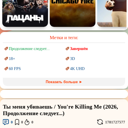
Метки и теги:
Продолжение следует...
Завершён
18+
3D
60 FPS
4K UHD
Blu-Ray
BDRemux
Показать больше ►
Marvel
PIXAR
Sci-Fi (Научная
фантастика)
Trash (трэш) movies
Ты меня убиваешь / You're Killing Me (2026,
Авангард и
Сюрреализм
Ангелы и Демоны
Продолжение следует...)
Аниме
Антиутопия
0
0
0
1781727577