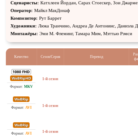
Макка, Денис МакНи, Давy Едуард Кинг
Сценаристы:
Катхлеен Йордан, Сарах Стоеcкер, Зои Джарме
Оператор:
Майкл МакДонаф
Композитор:
Рут Баррет
Художники:
Люка Транчино, Андреа Де Антониис, Даниэла 
Монтажёры:
Эми М. Флеминг, Тамара Мим, Мэттью Рэмси
Ра
Качество
Сезон/Серия
Перевод
фа
1-й сезон
21.
Проф. (многоголосый) Red Head Sound
Проф. (многоголосый) LE-Production,
1-й сезон
7.6
Red Head Sound, TVShows
1-й сезон
Проф. (многоголосый) Red Head Sound
5.5