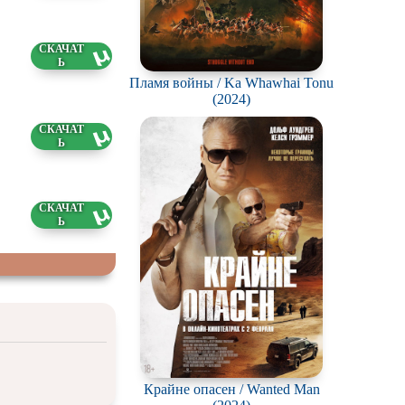
77 ГБ
Пламя войны / Ka Whawhai Tonu
(2024)
46 ГБ
3 ГБ
Крайне опасен / Wanted Man