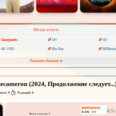
Метки и теги:
Завершён
18+
3D
4K UHD
Blu-Ray
BDRemu
PIXAR
Sci-Fi (Научная
фантастика)
Trash (т
Показать больше ►
Ангелы и Демоны
Аниме
Антиуто
Гении
Дорамы
Индийск
ecameron (2024, Продолжение следует...
Коллекция
Комикс
Маги и 
нном:
0
Реакций:
0
Новогодние
Основанное на
реальных
Паралле
событиях
Пеплум
Перевод
Кубик в Кубе
Перевод
Кураж-Бамбей
6.5
(
Всего голосов: 3
Постапокалипсис
Призраки
Про аку