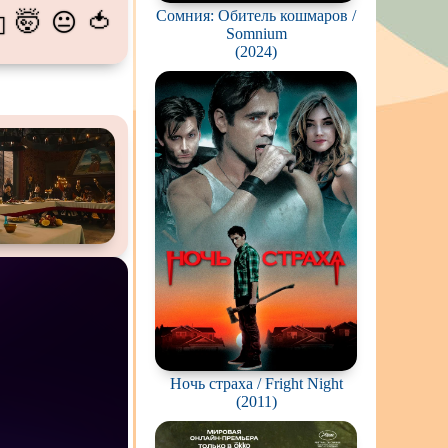
Сомния: Обитель кошмаров /
🤯
🍅
😐
💫
пиров
Somnium
(2024)
гстеров
конов
абли и подводные
фию
ешествия
во
ак
цы
кей и
фигурное
рская версия
Ночь страха / Fright Night
(2011)
комедия