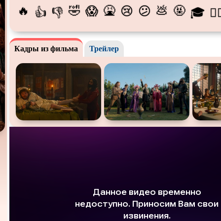
🔥
🤣
🤮
💩
🤬
😱
😢
😕
👍
👎
🎓
😵‍
Про богатых
Про богов
Про вам
Про викингов
Про выживание
Про ган
Кадры из фильма
Трейлер
Про деревню
Про динозавров
Про дра
Про зомби
Про инопланетян
Про кор
лодки
Про любовь
Про маньяков и
серийных
Про ма
убийц
Про пиратов
Про подростков
Про пут
времени
Про рыцарей
Про самолёты
Про соб
Про супергероев
Про танки
Про тан
Про футбол
Про хакеров
Про хок
катание
Про Юристов и
Адвокатов
Псевдо
документальный
Режиссё
Сверхспособности
Ситком
Слэшер
Сцены с
обнажённой
Турецкий сериал
Чёрная 