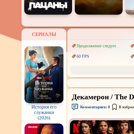
СЕРИАЛЫ
Продолжение следует...
60 FPS
Marvel
Авангард и
Сюрреализм
Врачи
Декамерон / The D
Киберпанк
История его
Комментариев:
0
В избра
Наркотики
служанки
(2026)
Перевод
Гоблина
Подростковая
жестокость