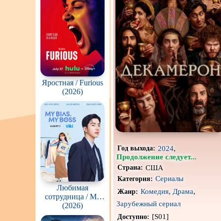
Про апокалипсис
Про ведьм
Про гонки
Про животных
Яростная / Furious
Про космос
(2026)
Про оборотней
Про роботов
Про снайперов
2024
,
Год выхода:
Продолжение следует...
Про тюрьму
США
Страна:
Сериалы
Категория:
Про шпионов
Любимая
Комедия
,
Драма
,
Жанр:
сотрудница / My
Роуд-муви
Зарубежный сериал
Bias, My Boss
(2026)
(Choeaeui sawon)
[S01]
Доступно:
Стимпанк