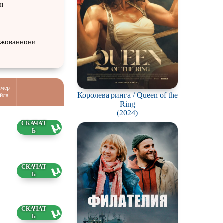
н
Джованнони
змер
Королева ринга / Queen of the
йла
Ring
(2024)
22 ГБ
6 ГБ
5 ГБ