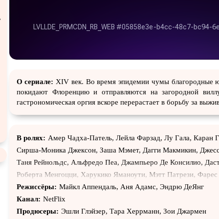
атурой
,
В ожидании
,
О сериале:
XIV век. Во время эпидемии чумы благородные 
покидают Флоренцию и отправляются на загородной виллу
гастрономическая оргия вскоре перерастает в борьбу за выжи
В ролях:
Амер Чадха-Патель, Лейла Фарзад, Лу Гала, Каран Г
Сирша-Моника Джексон, Заша Мэмет, Дагги Макмикин, Джес
Таня Рейнольдс, Альфредо Пеа, Джампьеро Де Консилио, Дас
Роберта Менгоцци, Харукико Яманоути, Мэтт Патрези, Фарес
Чемп, Александр Рудинский, Логан Вонг, Николай Зеликовски,
Режиссёры:
Майкл Аппендаль, Аня Адамс, Эндрю ДеЯнг
Джон Ханна, Николетта Чефали, Романо Талеви, Элиаш Тепин
Канал:
NetFlix
Зельда Россет Колон, Винченцо Ди Роза, Николай Николаев, Т
Продюсеры:
Эшли Глэйзер, Тара Херрманн, Зои Джармен