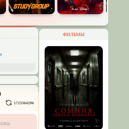
ФИЛЬМЫ
x
рэш) movies
пия
ое кино
)
Волшебники
1723364296
льные миры
12,812)
л