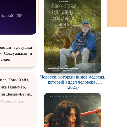
юноши и девушки
. Сексуальная и
вание.
Человек, который видел медведя,
илл, Тони Хейл,
который видел человека /
L'homme qui a vu l'ours qui a vu
(2025)
сика Пламмер,
l'homme
тин Демри-Бёрнс,
 Фарес, Рики
 Даниэль Натали,
а, Конор Молони,
эми Ди, Кристина