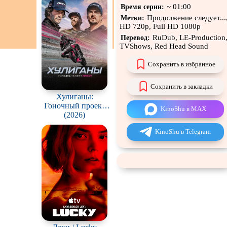
~ 01:00
Время серии:
н
Продолжение следует...
Метки:
Экранизация
HD 720p, Full HD 1080p
RuDub, LE-Production
Перевод:
TVShows, Red Head Sound
Сохранить в избранное
Сохранить в закладки
Хулиганы:
Гоночный проект
KinoShu в MAX
ARCH / Hooligans:
(2026)
The ARCH Racing
KinoShu в Telegram
Project