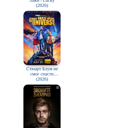
Лаки / Lucky
(2026)
Стюарт Блум не
смог спасти
вселенную / Stuart
(2026)
Fails to Save the
Universe