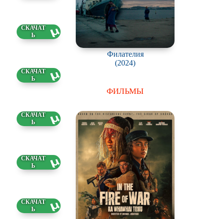
18 ГБ
Филателия
(2024)
69 ГБ
ФИЛЬМЫ
03 ГБ
5 ГБ
16 ГБ