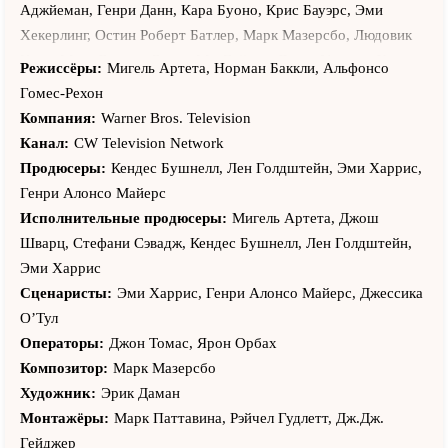
Аджйеман, Генри Данн, Кара Буоно, Крис Бауэрс, Эми
Хекерлинг, Остин Роберт Батлер, Марк Мазерсбо, Людовик
Куто, Мэтт Летчер, Борис МакГайвер, Дэвид Уоррен, Хлоя
Режиссёры:
Мигель Артета, Норман Баккли, Альфонсо
Бриджес, Самрат Чакрабарти, Терри Серпико, Мэдди Кормэн,
Гомес-Рехон
Лорен Викс, Эми Харгривз, Хэппи Андерсон, Рэйчел Гудлетт,
Компания:
Warner Bros. Television
Лайам Фергюсон, Кейт Дженнингс Грант, Надя Дажани,
Канал:
CW Television Network
Эллен Вонг, Стефания Оуэн, Уильям Уолтерс, Дэйзи фон
Продюсеры:
Кендес Бушнелл, Лен Голдштейн, Эми Харрис,
Шерлер Майер, Молли Симс, Патрик Р. Норрис, Варис
Генри Алонсо Майерс
Ахлувалиа, Ярон Орбах, Кэти Финдлей, Джон Томас, Дженис
Исполнительные продюсеры:
Мигель Артета, Джош
Кук-Леонард, Энди Волк, Дженнифер Гетцингер, Кристина
Шварц, Стефани Сэвадж, Кендес Бушнелл, Лен Голдштейн,
Брукато, Малчус Яноко, Дилан Кларк Маршалл, Йен Блэкман,
Эми Харрис
Джон Бойд, Фрима Аджьеман, Генри Алонсо Майерс,
Сценаристы:
Эми Харрис, Генри Алонсо Майерс, Джессика
Линдси Горт, Уолли Данн, Энни Чанг, Стефано Вильябона,
О’Тул
Рон МакКлэри, Дэниэл Рэймонт, Джейк Робинсон, Виктор
Операторы:
Джон Томас, Ярон Орбах
Труро, Брэндон Лотт, Ивэн Крукс, Брендан Дулинг,
Композитор:
Марк Мазерсбо
Шарриефф Паг, Ким Аллен, Дж.Дж. Гейджер, Джонни М. Ву,
Художник:
Эрик Даман
Марк Халсли, Ричард Конке, Джош Салатин, Мишель Даффи,
Монтажёры:
Марк Паттавина, Рэйчел Гудлетт, Дж.Дж.
Нанетт Бурстейн, Мелани Хинкль, Джессика Гарви, Алана
Гейджер