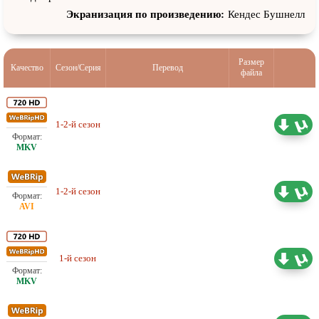
О’Брайэн, Лори Уильямс, Рэй ДеФорест, Хосе Баэс, Янн
Экранизация по произведению:
Кендес Бушнелл
Тернер, Пиппа Пиртри, Тина Бёрд, Шон Эндрю, Таня Райт,
Мэг Хадсон, Шерил Косенса, Майкл Филдс, Гилберт Сото,
Элизабет Масуччи, Кетер Донохью, Джек Фалахи, Дэвид
Размер
Качество
Сезон/Серия
Перевод
файла
Пэймер, Эндрю МакКарти, Скотт Коэн
1-2-й сезон
Проф. (многоголосый) Пятница
36.10 ГБ
Любительский (многоголосый)
1-2-й сезон
14.04 ГБ
Причудики
1-й сезон
Любительский (многоголосый)
20.41 ГБ