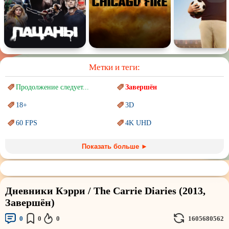
Метки и теги:
Продолжение следует...
Завершён
18+
3D
60 FPS
4K UHD
Blu-Ray
BDRemux
Показать больше ►
Marvel
PIXAR
Sci-Fi (Научная
фантастика)
Trash (трэш) movies
Дневники Кэрри / The Carrie Diaries (2013,
Авангард и
Сюрреализм
Ангелы и Демоны
Завершён)
Аниме
Антиутопия
0
0
0
1605680562