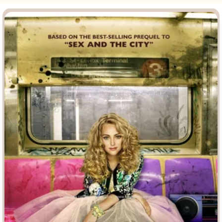
Врачи
Гении
Дорамы
Индийское кино
Киберпанк
Коллекция
Комикс
Маги и Волшебники
Наркотики
Новогодние
Основанное на
реальных
Параллельные миры
событиях
Перевод
Кубик в Кубе
Перевод
Гоблина
Пеплум
Перевод
Кураж-Бамбей
Подростковая
жестокость
Постапокалипсис
Призраки
Про акул
Про апокалипсис
Про богатых
Про богов
Про вампиров
Про ведьм
Про викингов