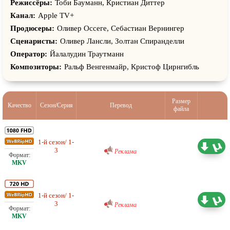
Режиссёры:
Тоби Бауманн, Кристиан Диттер
Канал:
Apple TV+
Продюсеры:
Оливер Оссеге, Себастиан Вернингер
Сценаристы:
Оливер Лансли, Золтан Спиранделли
Оператор:
Йалалудин Траутманн
Композиторы:
Ральф Венгенмайр, Кристоф Цирнгибль
Размер
Качество
Сезон/Серия
Перевод
файла
Проф. (многоголосый) RuDub
1-й сезон/ 1-
7.42 ГБ
3
Реклама
Проф. (многоголосый) RuDub
1-й сезон/ 1-
4.20 ГБ
3
Реклама