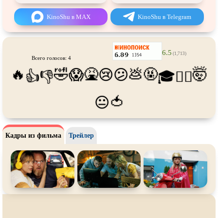
Про танки
Про танцы
KinoShu в MAX
KinoShu в Telegram
Про тюрьму
Про футбол
Про хакеров
Про хоккей и
фигурное
катание
6.5
(1,713)
Про шпионов
Про Юристов и
Адвокатов
Всего голосов: 4
🔥
🤣
🤮
💩
🤬
🤯
😱
😢
😕
👍
👎
🎓
😵‍💫
Псевдо
документальный
Режиссёрская версия
Роуд-муви
Сверхспособности
🍅
😐
Ситком
Слэшер
Стимпанк
Сцены с
обнажённой натурой
Кадры из фильма
Трейлер
Турецкий сериал
Чёрная комедия
Экранизация
В ожидании