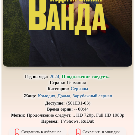
Про выживание
Про гангстеров
Про гонки
Про деревню
Про динозавров
Про драконов
Про животных
Про зомби
Про инопланетян
Про корабли и подводные
лодки
Про космос
Про любовь
Про маньяков и
серийных
Про мафию
убийц
2024
,
Продолжение следует...
Год выхода:
Германия
Страна:
Про оборотней
Про пиратов
Сериалы
Категория:
Про подростков
Про путешествия
во времени
Комедия
,
Драма
,
Зарубежный сериал
Жанр:
(S01E01-03)
Доступно:
Про роботов
Про рыцарей
~ 00:44
Время серии:
Продолжение следует..., HD 720p, Full HD 1080p
Метки:
Про самолёты
Про собак
TVShows, RuDub
Перевод:
Про снайперов
Про супергероев
Сохранить в избранное
Сохранить в закладки