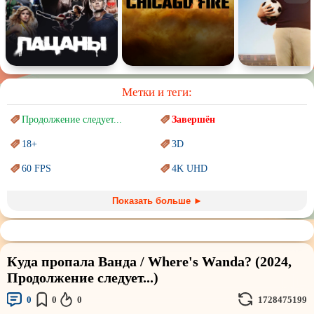
Метки и теги:
Продолжение следует...
Завершён
18+
3D
60 FPS
4K UHD
Blu-Ray
BDRemux
Показать больше ►
Marvel
PIXAR
Sci-Fi (Научная
фантастика)
Trash (трэш) movies
Куда пропала Ванда / Where's Wanda? (2024,
Авангард и
Сюрреализм
Ангелы и Демоны
Продолжение следует...)
Аниме
Антиутопия
0
0
0
1728475199