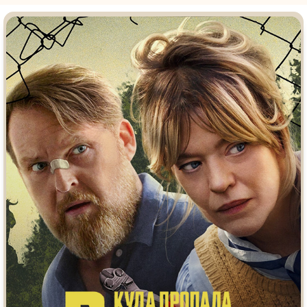
Врачи
Гении
Дорамы
Индийское кино
Киберпанк
Коллекция
Комикс
Маги и Волшебники
Наркотики
Новогодние
Основанное на
реальных
Параллельные миры
событиях
Перевод
Кубик в Кубе
Перевод
Гоблина
Пеплум
Перевод
Кураж-Бамбей
Подростковая
жестокость
Постапокалипсис
Призраки
Про акул
Про апокалипсис
Про богатых
Про богов
Про вампиров
Про ведьм
Про викингов