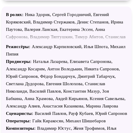
В ролях:
Ника Здорик, Сергей Городничий, Евгений
Коряковский, Владимир Стержаков, Денис Степанов, Ирина
Паутова, Валерия Ланская, Екатерина Эссен, Анна
Сафронова, Владимир Тяптушкин, Тимур Абитов, Станислав
Демушин, Максим Кушников, Владимир Цупка, Валерий
Режиссёры:
Александр Карпиловский, Илья Шпота, Михаил
Борисов, Анна Строк, Лана Бражник, Егор Втюрин,
Пипия
Станислав Белослудцев, Полина Белова, Кристина Алешина,
Продюсеры:
Наталья Лазарева, Елизавета Сапронова,
Даня Андрущук, Владислав Чербаев, Евгений Петров, Юрий
Александр Косарим, Антон Володькин, Никита Сапронов,
Чуш, Вероника Тимофеева, Иван Алексеев, Максим
Юрий Сапронов, Фёдор Бондарчук, Дмитрий Табарчук,
Пушненков, Сергей Гарусов, Евгений Банифатов, Эдуард
Светлана Дудорова, Евгения Шолохова, Станислав
Чемодаков, Георгий Шабанов, Игорь Ларин, Юрий Трубин,
Николаиди, Василий Павлов, Константин Мазур, Зоя
Григорий Иванов, Виталий Ситников, Андрей Абрамов,
Бабкина, Анна Храмова, Авдей Кирьянов, Ксения Савельева,
Виталий Панин, Арина Савостьянова, Алексей Проценко,
Александр Алиев, Анастасия Казанкова, Марина Лаврова
Александр Гришин, Александр Карпиловский, Олеся
Сценаристы:
Василий Павлов, Рауф Кубаев, Юрий Сапронов
Яппарова, Екатерина Семина, Дмитрий Блохин, Константин
Операторы:
Гайк Киракосян, Михаил Шишебаров
Новиков, Никита Суворов, Аруп Нанди, Михаил Астен, ST,
Композиторы:
Владимир Юстус, Женя Трофимов, Илья