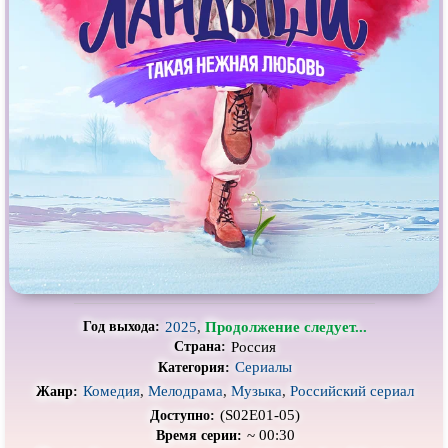
Про выживание
Про гангстеров
Про гонки
Про деревню
Про динозавров
Про драконов
Про животных
Про зомби
Про инопланетян
Про корабли и подводные
лодки
Про космос
Про любовь
Про маньяков и
серийных
Про мафию
убийц
Про оборотней
Про пиратов
Про подростков
Про путешествия
во времени
2025
,
Продолжение следует...
Год выхода:
Россия
Страна:
Про роботов
Про рыцарей
Сериалы
Категория:
Про самолёты
Про собак
Комедия
,
Мелодрама
,
Музыка
,
Российский сериал
Жанр:
(S02E01-05)
Доступно:
Про снайперов
Про супергероев
~ 00:30
Время серии: