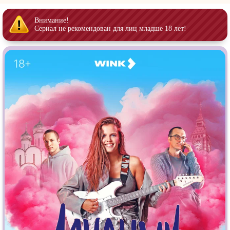
Врачи
Гении
Дорамы
Индийское кино
Внимание!
Сериал не рекомендован для лиц младше 18 лет!
Киберпанк
Коллекция
Комикс
Маги и Волшебники
Наркотики
Новогодние
Основанное на
реальных
Параллельные миры
событиях
Перевод
Кубик в Кубе
Перевод
Гоблина
Пеплум
Перевод
Кураж-Бамбей
Подростковая
жестокость
Постапокалипсис
Призраки
Про акул
Про апокалипсис
Про богатых
Про богов
Про вампиров
Про ведьм
Про викингов