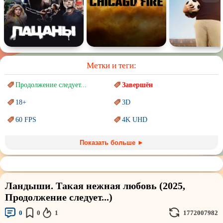
Метки и теги:
Продолжение следует...
Завершён
18+
3D
60 FPS
4K UHD
Blu-Ray
BDRemux
Показать больше ►
Marvel
PIXAR
Sci-Fi (Научная
фантастика)
Trash (трэш) movies
Ландыши. Такая нежная любовь (2025,
Авангард и
Сюрреализм
Ангелы и Демоны
Продолжение следует...)
Аниме
Антиутопия
0
0
1
1772007982