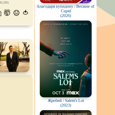
30,200)
Благодаря купидону / Because of
пиров
Cupid
🤯
🍅
😐
💫
(2026)
гстеров
конов
абли и подводные
фию
ешествия
во
ак
цы
кей и
фигурное
рская версия
Жребий / Salem's Lot
(2023)
комедия