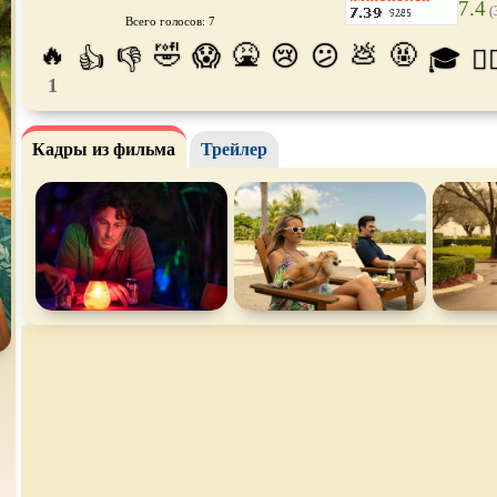
7.4
(
Всего голосов: 7
Про богатых
Про богов
Про вам
🔥
🤣
🤮
💩
🤬
😱
😢
😕
👍
👎
🎓
😵‍
Про викингов
Про выживание
Про ган
1
Про деревню
Про динозавров
Про дра
Про зомби
Кадры из фильма
Трейлер
Про инопланетян
Про кор
лодки
Про любовь
Про маньяков и
серийных
Про ма
убийц
Про пиратов
Про подростков
Про пут
времени
Про рыцарей
Про самолёты
Про соб
Про супергероев
Про танки
Про тан
Про футбол
Про хакеров
Про хок
катание
Про Юристов и
Адвокатов
Псевдо
документальный
Режиссё
Сверхспособности
Ситком
Слэшер
Сцены с
обнажённой
Турецкий сериал
Чёрная 