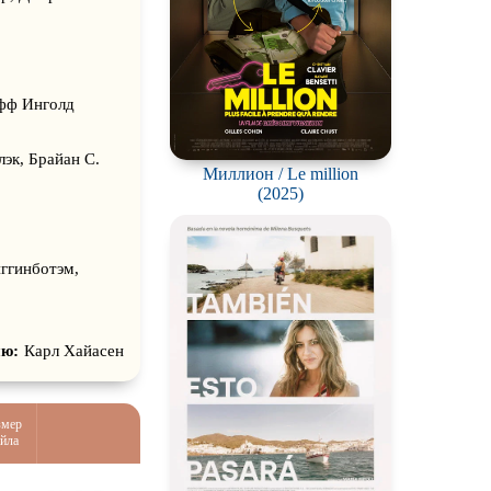
ефф Инголд
эк, Брайан С.
Миллион / Le million
(2025)
ггинботэм,
ию:
Карл Хайасен
змер
йла