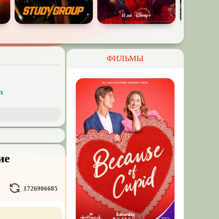
ФИЛЬМЫ
x
рэш) movies
пия
ое кино
ие
Волшебники
льные миры
1726906685
л