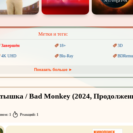
Метки и теги:
Завершён
18+
3D
4K UHD
Blu-Ray
BDRemu
PIXAR
Sci-Fi (Научная
фантастика)
Trash (т
Показать больше ►
Ангелы и Демоны
Аниме
Антиуто
Гении
Дорамы
Индийск
ышка / Bad Monkey (2024, Продолжен
Коллекция
Комикс
Маги и 
Новогодние
Основанное на
реальных
Паралле
событиях
нном:
1
Реакций:
1
Пеплум
Перевод
Кубик в Кубе
Перевод
Кураж-Бамбей
Постапокалипсис
Призраки
Про аку