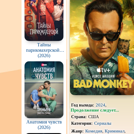
Про апокалипсис
Про ведьм
Про гонки
Про животных
Тайны
парикмахерской /
Про космос
The Hairdresser
(2026)
Mysteries
Про оборотней
Про роботов
Про снайперов
Про тюрьму
2024
,
Год выхода:
Продолжение следует...
Про шпионов
США
Страна:
Анатомия чувств
Роуд-муви
Сериалы
Категория:
(2026)
Комедия
,
Криминал
,
Жанр:
Стимпанк