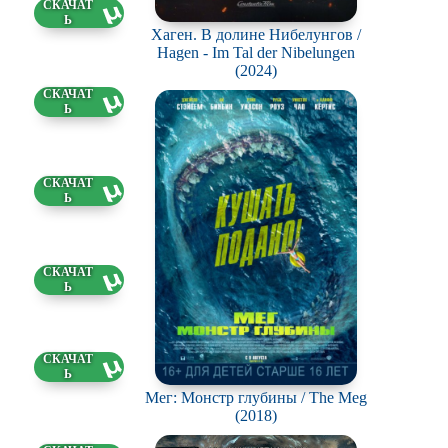
15 ГБ
Хаген. В долине Нибелунгов /
Hagen - Im Tal der Nibelungen
(2024)
61 ГБ
49 ГБ
75 ГБ
8 ГБ
Мег: Монстр глубины / The Meg
(2018)