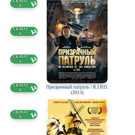
83 ГБ
5 ГБ
6 ГБ
Призрачный патруль / R.I.P.D.
46 ГБ
(2013)
8 ГБ