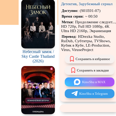
н
Детектив
,
Зарубежный сериал
Экранизация
(S01E01-07)
Доступно:
~ 00:50
Время серии:
Продолжение следует...
Метки:
HD 720p, Full HD 1080p, 4K
Ultra HD 2160p, Экранизация
HDrezka Studio,
Перевод:
RuDub, Субтитры, TVShows,
Кубик в Кубе, LE-Production,
Virus, ViruseProject
Небесный замок /
Sky Castle Thailand
Сохранить в избранное
(2026)
Сохранить в закладки
KinoShu в MAX
KinoShu в Telegram