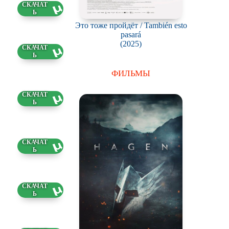
2 ГБ
Это тоже пройдёт / También esto
pasará
(2025)
7 ГБ
ФИЛЬМЫ
29 ГБ
4 ГБ
69 ГБ