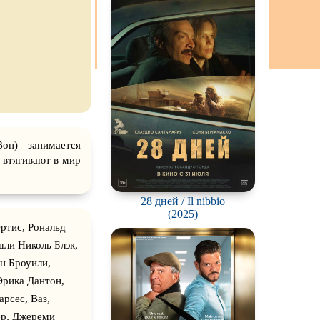
он) занимается
 втягивают в мир
28 дней / Il nibbio
(2025)
ртис, Рональд
шли Николь Блэк,
н Броуили,
Эрика Дантон,
рсес, Ваз,
ер, Джереми