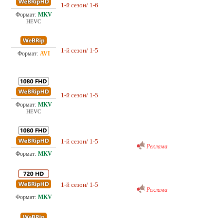
Проф. (двухголосый) HDrezka Studio,
1-й сезон/ 1-6
55.
LE-Production, TVShows, Кубик в Кубе
HEVC
1-й сезон/ 1-5
Проф. (многоголосый) HDrezka Studio
3.0
Проф. (многоголосый) HDrezka Studio,
1-й сезон/ 1-5
7.5
LE-Production
HEVC
Проф. (многоголосый) RuDub
1-й сезон/ 1-5
14.
Реклама
Проф. (многоголосый) RuDub
1-й сезон/ 1-5
7.9
Реклама