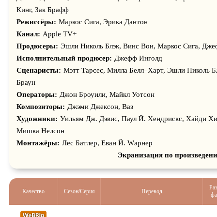
Кинг, Зак Брафф
Режиссёры:
Маркос Сига, Эрика Дантон
Канал:
Apple TV+
Продюсеры:
Эшли Николь Блэк, Винс Вон, Маркос Сига, Дж
Исполнительный продюсер:
Джефф Инголд
Сценаристы:
Мэтт Тарсес, Милла Белл–Харт, Эшли Николь Бл
Браун
Операторы:
Джон Броуили, Майкл Уотсон
Композиторы:
Джэми Джексон, Ваз
Художники:
Уильям Дж. Дэвис, Паул Й. Хендриcкс, Хайди Хи
Мишка Нелсон
Монтажёры:
Лес Батлер, Еван Й. Wарнер
Экранизация по произведен
Ра
Качество
Сезон/Серия
Перевод
фа