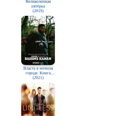
Великолепная
пятёрка
(2019)
Власть в ночном
городе. Книга
третья: Юность
(2021)
Кэнена / Power
Book III: Raising
Kanan