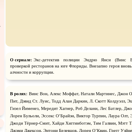
атурой
В ожидании
,
О сериале:
Экс-детектив полиции Эндрю Янси (Винс В
проверкой ресторанов на юге Флориды. Внезапно героя вновь
алчности и коррупции.
В ролях:
Винс Вон, Алекс Моффат, Натали Мартинес, Джон О
Пит, Дэвид Ст. Луис, Тодд Алан Даркин, Л. Скотт Колдуэлл, Э
Гизел Йименез, Мередит Хагнер, Роб Делани, Лес Батлер, Джо
Лорен Бульоли, Эссекс О’Брайэн, Виктор Турпин, Лаура Олт, 
Джоди Тёрнер-Смит, Хайди Хиггинботэм, Тим Галвин, Мэтт Та
Джэми Джексон, Энтони Белевцов, Лорен О’Квин, Грегг Уэйн