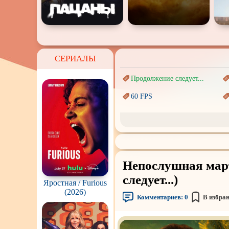
СЕРИАЛЫ
Продолжение следует...
60 FPS
Marvel
Авангард и
Сюрреализм
Врачи
Непослушная март
Киберпанк
следует...)
Яростная / Furious
Наркотики
(2026)
Комментариев:
0
В избра
Перевод
Гоблина
Подростковая
жестокость