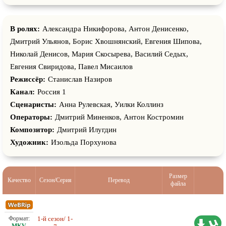
В ролях:
Александра Никифорова, Антон Денисенко,
Дмитрий Ульянов, Борис Хвошнянский, Евгения Шипова,
Николай Денисов, Мария Скосырева, Василий Седых,
Евгения Свиридова, Павел Мисаилов
Режиссёр:
Станислав Назиров
Канал:
Россия 1
Сценаристы:
Анна Рулевская, Уилки Коллинз
Операторы:
Дмитрий Миненков, Антон Костромин
Композитор:
Дмитрий Илугдин
Художник:
Изольда Порхунова
Размер
Качество
Сезон/Серия
Перевод
файла
1-й сезон/ 1-
2,31 ГБ
Оригинал