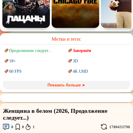
Метки и теги:
Продолжение следует...
Завершён
18+
3D
60 FPS
4K UHD
Blu-Ray
BDRemux
Показать больше ►
Marvel
PIXAR
Sci-Fi (Научная
фантастика)
Trash (трэш) movies
Женщина в белом (2026, Продолжение
Авангард и
Сюрреализм
Ангелы и Демоны
следует...)
Аниме
Антиутопия
0
0
1
1780433790