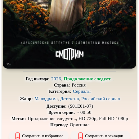
Про выживание
Про гангстеров
Про гонки
Про деревню
Про динозавров
Про драконов
Про животных
Про зомби
Про инопланетян
Про корабли и подводные
лодки
Про космос
Про любовь
Про маньяков и
серийных
Про мафию
убийц
2026
,
Продолжение следует...
Год выхода:
Россия
Страна:
Про оборотней
Про пиратов
Сериалы
Категория:
Про подростков
Про путешествия
во времени
Мелодрама
,
Детектив
,
Российский сериал
Жанр:
(S01E01-07)
Доступно:
Про роботов
Про рыцарей
~ 00:50
Время серии:
Продолжение следует..., HD 720p, Full HD 1080p
Метки:
Про самолёты
Про собак
Оригинал
Перевод:
Про снайперов
Про супергероев
Сохранить в избранное
Сохранить в закладки