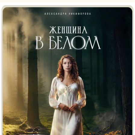
Врачи
Гении
Дорамы
Индийское кино
Киберпанк
Коллекция
Комикс
Маги и Волшебники
Наркотики
Новогодние
Основанное на
реальных
Параллельные миры
событиях
Перевод
Кубик в Кубе
Перевод
Гоблина
Пеплум
Перевод
Кураж-Бамбей
Подростковая
жестокость
Постапокалипсис
Призраки
Про акул
Про апокалипсис
Про богатых
Про богов
Про вампиров
Про ведьм
Про викингов