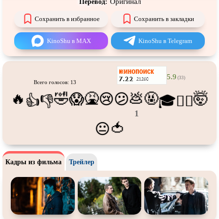
Оригинал
Перевод:
Про танки
Про танцы
Сохранить в избранное
Сохранить в закладки
Про тюрьму
Про футбол
Про хакеров
Про хоккей и
фигурное
KinoShu в MAX
KinoShu в Telegram
катание
Про шпионов
Про Юристов и
Адвокатов
Псевдо
документальный
Режиссёрская версия
5.9
(33)
Всего голосов: 13
Роуд-муви
Сверхспособности
🔥
🤣
🤮
💩
🤬
🤯
😱
😢
😕
👍
👎
🎓
😵‍💫
Ситком
Слэшер
1
🍅
😐
Стимпанк
Сцены с
обнажённой натурой
Турецкий сериал
Чёрная комедия
Экранизация
В ожидании
Кадры из фильма
Трейлер