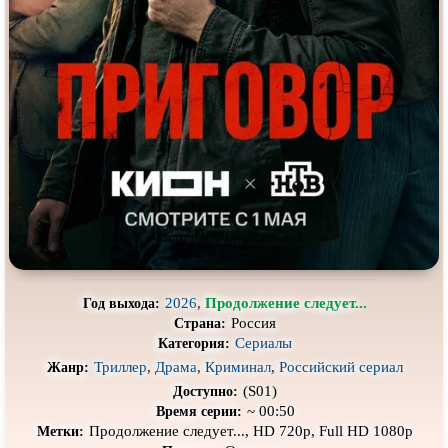
Про выживание
Про гангстеров
Про гонки
Про деревню
Про динозавров
Про драконов
Про животных
Про зомби
Про инопланетян
Про корабли и подводные
лодки
Про космос
Про любовь
Про маньяков и
серийных
Про мафию
убийц
Про оборотней
Про пиратов
2026
,
Продолжение следует...
Год выхода:
Про подростков
Про путешествия
во времени
Россия
Страна:
Сериалы
Категория:
Про роботов
Про рыцарей
Триллер
,
Драма
,
Криминал
,
Российский сериал
Жанр:
Про самолёты
Про собак
(S01)
Доступно:
~ 00:50
Время серии:
Про снайперов
Про супергероев
Продолжение следует..., HD 720p, Full HD 1080p
Метки: