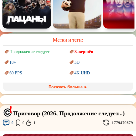
Метки и теги:
Продолжение следует...
Завершён
18+
3D
60 FPS
4K UHD
Blu-Ray
BDRemux
Показать больше ►
Marvel
PIXAR
Sci-Fi (Научная
фантастика)
Trash (трэш) movies
Приговор (2026, Продолжение следует...)
Авангард и
Сюрреализм
Ангелы и Демоны
0
0
1
1779479679
Аниме
Антиутопия