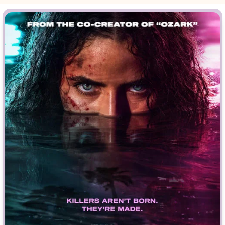
Врачи
Гении
Дорамы
Индийское кино
Киберпанк
Коллекция
Комикс
Маги и Волшебники
Наркотики
Новогодние
Основанное на
реальных
Параллельные миры
событиях
Перевод
Кубик в Кубе
Перевод
Гоблина
Пеплум
Перевод
Кураж-Бамбей
Подростковая
жестокость
Постапокалипсис
Призраки
Про акул
Про апокалипсис
Про богатых
Про богов
Про вампиров
Про ведьм
Про викингов