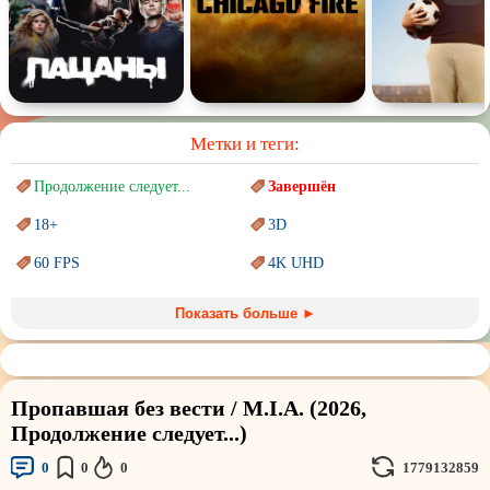
Метки и теги:
Продолжение следует...
Завершён
18+
3D
60 FPS
4K UHD
Blu-Ray
BDRemux
Показать больше ►
Marvel
PIXAR
Sci-Fi (Научная
фантастика)
Trash (трэш) movies
Пропавшая без вести / M.I.A. (2026,
Авангард и
Сюрреализм
Ангелы и Демоны
Продолжение следует...)
Аниме
Антиутопия
0
0
0
1779132859