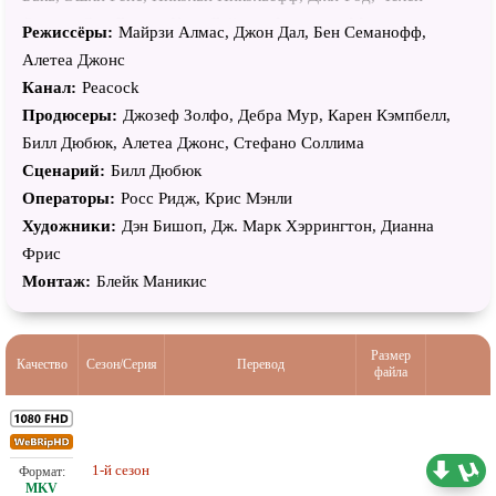
Оркатт, Сли Льюис, Кэти Лайонс, Фернандо Мартинес,
Режиссёры:
Майрзи Алмас, Джон Дал, Бен Семанофф,
Аэрика Д’Амаро, Лора Олт, Этан Хершенфелд, Наталия
Алетеа Джонс
Гомес, Ричард Карр, Тайлер Перес, Кэри Элвес, Билли Бёрк,
Канал:
Peacock
Эдвард Джеймс Олмос, Това Фелдшух, Пол Бен-Виктор,
Продюсеры:
Джозеф Золфо, Дебра Мур, Карен Кэмпбелл,
Лоретта Дивайн, Соня Брага, Морис Комт, Джерардо
Билл Дюбюк, Алетеа Джонс, Стефано Соллима
Селаско, Денай Гарсиа, Альберто Герра, Марта Миланс,
Сценарий:
Билл Дюбюк
Бриттани Адебумола, Ван Банновонг, Анна Мезенцева
Операторы:
Росс Ридж, Крис Мэнли
Художники:
Дэн Бишоп, Дж. Марк Хэррингтон, Дианна
Фрис
Монтаж:
Блейк Маникис
Размер
Качество
Сезон/Серия
Перевод
файла
20,40 ГБ
1-й сезон
Проф. (многоголосый)
18.05.2026