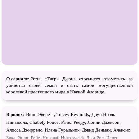
О сериале:
Этта «Тигр» Джонз стремится отомстить за
убийство своей семьи и стать самой могущественной
королевой преступного мира в Южной Флориде.
В ролях:
Винн Эверетт, Tracey Reynolds, Доун Ноэль
Пиньюола, Chabely Ponce, Рачел Реедy, Лонни Джексон,
Алисса Джиррелс, Илана Гуральник, Дэвид Денман, Алексис
Бака, Эшли Рейс, Николай Николаефф, Джи-Род, Челси