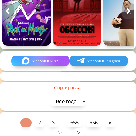
KinoShu в MAX
KinoShu в Telegram
Сортировка:
1
2
3
655
656
»
...
>