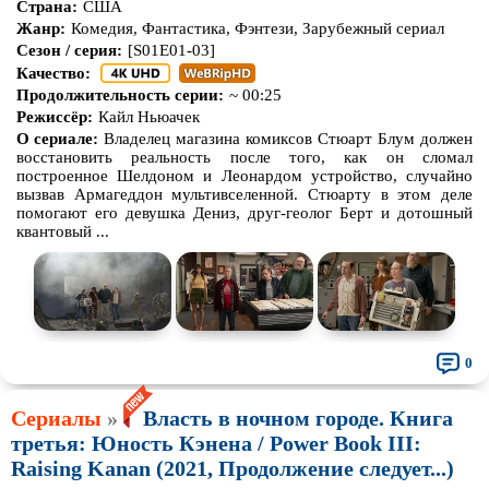
Страна:
США
Жанр:
Комедия, Фантастика, Фэнтези, Зарубежный сериал
Сезон / серия:
[S01E01-03]
Качество:
Продолжительность серии:
~ 00:25
Режиссёр:
Кайл Ньюачек
О сериале:
Владелец магазина комиксов Стюарт Блум должен
восстановить реальность после того, как он сломал
построенное Шелдоном и Леонардом устройство, случайно
вызвав Армагеддон мультивселенной. Стюарту в этом деле
помогают его девушка Дениз, друг-геолог Берт и дотошный
квантовый ...
0
Сериалы
»
Власть в ночном городе. Книга
третья: Юность Кэнена / Power Book III:
Raising Kanan (2021, Продолжение следует...)