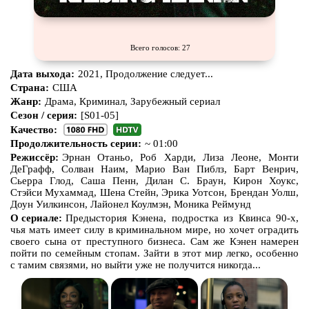
Всего голосов: 27
Дата выхода:
2021, Продолжение следует...
Страна:
США
Жанр:
Драма, Криминал, Зарубежный сериал
Сезон / серия:
[S01-05]
Качество:
Продолжительность серии:
~ 01:00
Режиссёр:
Эрнан Отаньо, Роб Харди, Лиза Леоне, Монти
ДеГрафф, Солван Наим, Марио Ван Пиблз, Барт Венрич,
Сьерра Глод, Саша Пенн, Дилан С. Браун, Кирон Хоукс,
Стэйси Мухаммад, Шена Стейн, Эрика Уотсон, Брендан Уолш,
Доун Уилкинсон, Лайонел Коулмэн, Моника Реймунд
О сериале:
Предыстория Кэнена, подростка из Квинса 90-х,
чья мать имеет силу в криминальном мире, но хочет оградить
своего сына от преступного бизнеса. Сам же Кэнен намерен
пойти по семейным стопам. Зайти в этот мир легко, особенно
с тамим связями, но выйти уже не получится никогда...