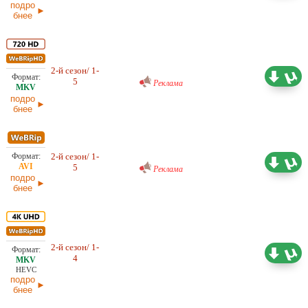
подро
бнее
Проф. (многоголосый) RuDub
2-й сезон/ 1-
5,82 ГБ
5
21.02.2026
Реклама
подро
бнее
Проф. (многоголосый) RuDub
2-й сезон/ 1-
2,24 ГБ
5
Реклама
21.02.2026
подро
бнее
2-й сезон/ 1-
30,75 ГБ
Проф. (многоголосый) LE-
4
Production, LostFilm, NewStudio
21.02.2026
HEVC
подро
бнее