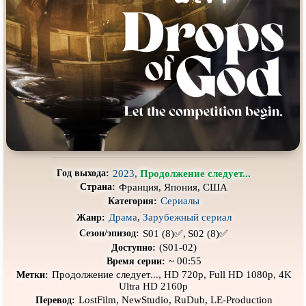
Про выживание
Про гангстеров
Про гонки
Про деревню
Про динозавров
Про драконов
Про животных
Про зомби
Про инопланетян
Про корабли и подводные
лодки
Про космос
Про любовь
Про маньяков и
серийных
Про мафию
убийц
2023
,
Продолжение следует...
Год выхода:
Франция, Япония, США
Страна:
Про оборотней
Про пиратов
Сериалы
Категория:
Про подростков
Про путешествия
во времени
Драма
,
Зарубежный сериал
Жанр:
S01 (8)✅,
S02 (8)✅
Сезон/эпизод:
Про роботов
Про рыцарей
(S01-02)
Доступно:
~ 00:55
Время серии:
Про самолёты
Про собак
Продолжение следует..., HD 720p, Full HD 1080p, 4K
Метки:
Ultra HD 2160p
Про снайперов
Про супергероев
LostFilm, NewStudio, RuDub, LE-Production
Перевод: