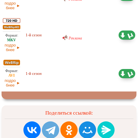
подро
бнее
Проф. (многоголосый) RuDub
12,59 ГБ
1-й сезон
31.01.2026
Реклама
подро
бнее
Проф. (многоголосый)
7,18 ГБ
1-й сезон
NewStudio
31.01.2026
подро
бнее
Поделиться ссылкой: