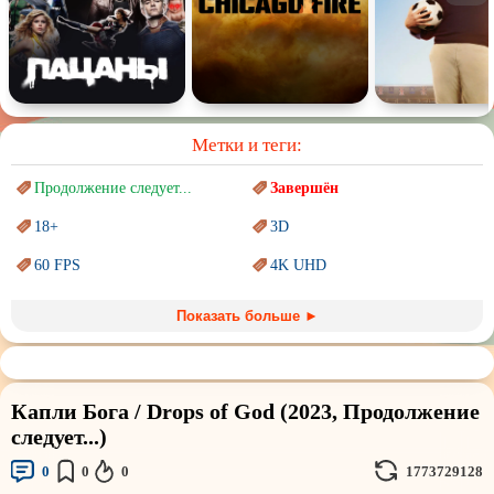
Метки и теги:
Продолжение следует...
Завершён
18+
3D
60 FPS
4K UHD
Blu-Ray
BDRemux
Показать больше ►
Marvel
PIXAR
Sci-Fi (Научная
фантастика)
Trash (трэш) movies
Капли Бога / Drops of God (2023, Продолжение
Авангард и
Сюрреализм
Ангелы и Демоны
следует...)
Аниме
Антиутопия
0
0
0
1773729128