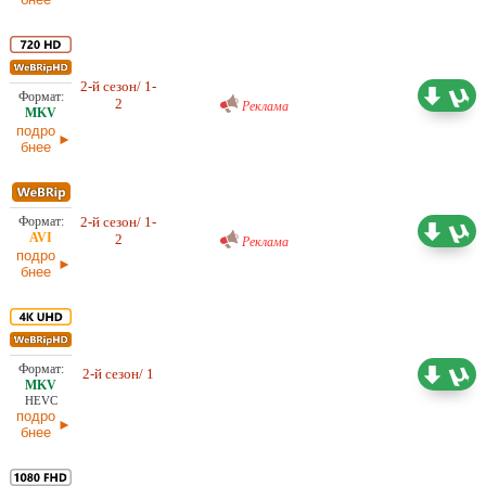
Проф. (многоголосый) RuDub
2-й сезон/ 1-
2,40 ГБ
2
31.01.2026
Реклама
подро
бнее
Проф. (многоголосый) RuDub
2-й сезон/ 1-
1,00 ГБ
2
Реклама
31.01.2026
подро
бнее
8,53 ГБ
Проф. (многоголосый) LE-
2-й сезон/ 1
Production, LostFilm, NewStudio
31.01.2026
HEVC
подро
бнее