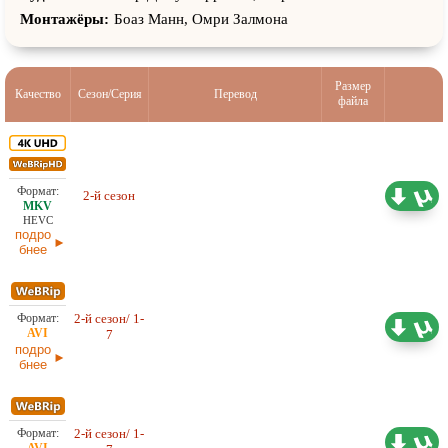
Монтажёры:
Боаз Манн, Омри Залмона
Размер
Качество
Сезон/Серия
Перевод
файла
60,75 ГБ
Проф. (многоголосый) LE-
2-й сезон
Production, LostFilm, NewStudio
17.03.2026
HEVC
подро
бнее
2-й сезон/ 1-
Проф. (многоголосый)
4,50 ГБ
7
NewStudio
17.03.2026
подро
бнее
2-й сезон/ 1-
Любительский (многоголосый)
3,96 ГБ