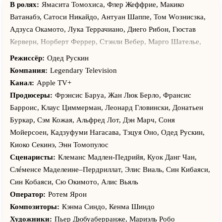
В ролях:
Ямасита Томохиса, Флер Жеффрие, Макико
Ватанабэ, Сатоси Никайдо, Антуан Шаппе, Том Wозниcзка,
Адзуса Окамото, Лука Террачиано, Диего Рибон, Гюстав
Керверн, Норберт Феррер, Стэнли Вебер, Марго Шателье,
Агата Лёвина, Дмитрий Стрелков, Виктория Войнич-Слуцкая,
Режиссёр:
Одед Рускин
Александр Койгеров, Марина Гладкая, Софи Мусель,
Компания:
Legendary Television
Томохиса Ямасита, Том Возничка, Сесиль Буа, Сатоси
Канал:
Apple TV+
Никаидо, Киоко Такенака, Нанами Камэда, Кадзухиро
Продюсеры:
Фрэнсис Баруа, Жан Люк Берло, Франcис
Мурояма, Манон Мендивид, Масанэ Цукаяма, Мишель
Барроис, Клаус Циммерман, Леонард Гловински, Донатьен
Бомпуаль, Томоко Фудзита, Ивэн Патюрель, Хироюки
Буркар, Сэм Кожая, Альфред Лот, Дэн Марч, Соня
Кобаяси, Лидия Витале, Сая Ёсида, Гийом Тукас, Маэль
Мойерсоен, Кадзуфуми Нагасава, Тэцуя Оно, Одед Рускин,
Кордье, Сара Д’Амарио, Ана Ломбарди, Рори Доннелли,
Киоко Секинэ, Энн Томопулос
Мию Андо, Итиро Хасимото, Жюльен Персонас, Маико
Сценаристы:
Клеманс Мадлен-Педрийя, Куок Данг Чан,
Исии, Нодзоми де Ланкесэ, Паскуале Д’Инка, Эрве Маскелье
Cлéменcе Маделеине–Пердриллат, Элис Виаль, Син Кибаяси,
Син Кобаяси, Сю Окимото, Алис Вьяль
Оператор:
Ротем Ярон
Композиторы:
Кэнма Синдо, Кенма Шиндо
Художники:
Пьер Дюбуаберранже, Мариэль Робо