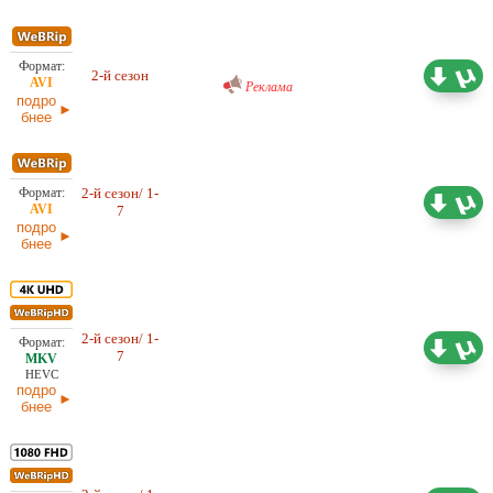
Проф. (многоголосый) RuDub
3,55 ГБ
2-й сезон
Реклама
14.03.2026
подро
бнее
2-й сезон/ 1-
Проф. (многоголосый) LE-
4,36 ГБ
7
Production, LostFilm
14.03.2026
подро
бнее
2-й сезон/ 1-
53,31 ГБ
Проф. (многоголосый) LE-
7
Production, LostFilm, NewStudio
14.03.2026
HEVC
подро
бнее