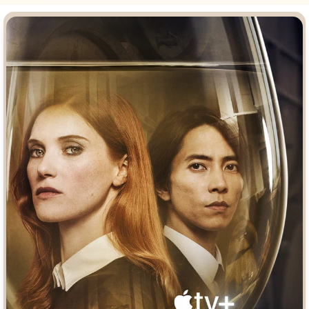
Врачи
Гении
Дорамы
Индийское кино
Киберпанк
Коллекция
Комикс
Маги и Волшебники
Наркотики
Новогодние
Основанное на
реальных
Параллельные миры
событиях
Перевод
Кубик в Кубе
Перевод
Гоблина
Пеплум
Перевод
Кураж-Бамбей
Подростковая
жестокость
Постапокалипсис
Призраки
Про акул
Про апокалипсис
Про богатых
Про богов
Про вампиров
Про ведьм
Про викингов