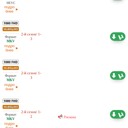
HEVC
подро
бнее
2-й сезон/ 1-
10,79 ГБ
Проф. (многоголосый) LE-
3
Production, LostFilm, NewStudio
08.02.2026
подро
бнее
2-й сезон/ 1-
7,14 ГБ
Проф. (многоголосый) LostFilm
3
08.02.2026
подро
бнее
Проф. (многоголосый) RuDub
2-й сезон/ 1-
4,89 ГБ
2
31.01.2026
Реклама
подро
бнее