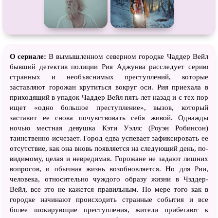
О сериале:
В вымышленном северном городке Чаддер Вейл
бывший детектив полиции Рия Аджунва расследует серию
странных и необъяснимых преступлений, которые
заставляют горожан крутиться вокруг оси. Рия приехала в
приходящий в упадок Чаддер Вейл пять лет назад и с тех пор
ищет «одно большое преступление», вызов, который
заставит ее снова почувствовать себя живой. Однажды
ночью местная девушка Кэти Уэллс (Роуэн Робинсон)
таинственно исчезает. Город едва успевает зафиксировать ее
отсутствие, как она вновь появляется на следующий день, по-
видимому, целая и невредимая. Горожане не задают лишних
вопросов, и обычная жизнь возобновляется. Но для Рии,
человека, относительно чуждого образу жизни в Чэддер-
Вейл, все это не кажется правильным. По мере того как в
городке начинают происходить странные события и все
более шокирующие преступления, жители прибегают к