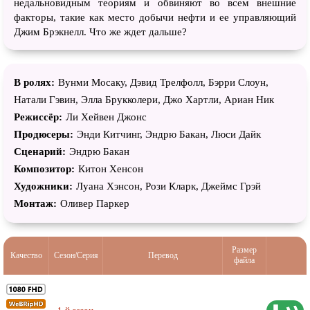
недальновидным теориям и обвиняют во всем внешние
факторы, такие как место добычи нефти и ее управляющий
Джим Брэкнелл. Что же ждет дальше?
В ролях:
Вунми Мосаку, Дэвид Трелфолл, Бэрри Слоун,
Натали Гэвин, Элла Брукколери, Джо Хартли, Ариан Ник
Режиссёр:
Ли Хейвен Джонс
Продюсеры:
Энди Китчинг, Эндрю Бакан, Люси Дайк
Сценарий:
Эндрю Бакан
Композитор:
Китон Хенсон
Художники:
Луана Хэнсон, Рози Кларк, Джеймс Грэй
Монтаж:
Оливер Паркер
Размер
Качество
Сезон/Серия
Перевод
файла
Проф. (двухголосый)