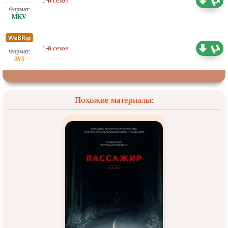
1-й сезон
7.88 ГБ
ViruseProject
Проф. (двухголосый)
1-й сезон
3.70 ГБ
ViruseProject
Похожие материалы: