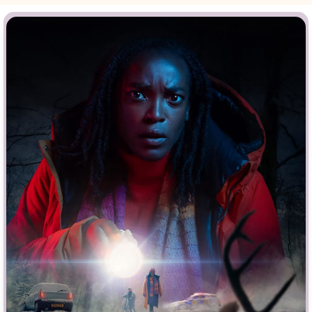
Врачи
Гении
Дорамы
Индийское кино
Киберпанк
Коллекция
Комикс
Маги и Волшебники
Наркотики
Новогодние
Основанное на
реальных
Параллельные миры
событиях
Перевод
Кубик в Кубе
Перевод
Гоблина
Пеплум
Перевод
Кураж-Бамбей
Подростковая
жестокость
Постапокалипсис
Призраки
Про акул
Про апокалипсис
Про богатых
Про богов
Про вампиров
Про ведьм
Про викингов