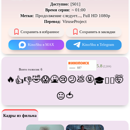
Про танки
Про танцы
[S01]
Доступно:
~ 01:00
Время серии:
Про тюрьму
Про футбол
Продолжение следует..., Full HD 1080p
Метки:
ViruseProject
Перевод:
Про хакеров
Про хоккей и
фигурное
катание
Сохранить в избранное
Сохранить в закладки
Про шпионов
Про Юристов и
Адвокатов
Псевдо
документальный
Режиссёрская версия
KinoShu в MAX
KinoShu в Telegram
Роуд-муви
Сверхспособности
Ситком
Слэшер
5.8
(2,504)
Всего голосов: 6
Стимпанк
Сцены с
обнажённой натурой
🔥
🤣
🤮
💩
🤬
🤯
😱
😢
😕
👍
👎
🎓
😵‍💫
Турецкий сериал
Чёрная комедия
🍅
😐
Экранизация
В ожидании
Кадры из фильма