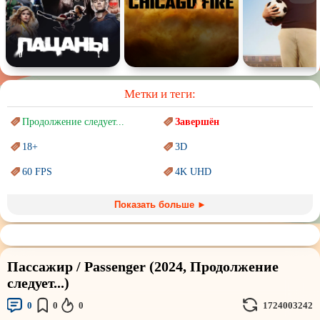
Метки и теги:
Продолжение следует...
Завершён
18+
3D
60 FPS
4K UHD
Blu-Ray
BDRemux
Показать больше ►
Marvel
PIXAR
Sci-Fi (Научная
фантастика)
Trash (трэш) movies
Пассажир / Passenger (2024, Продолжение
Авангард и
Сюрреализм
Ангелы и Демоны
следует...)
Аниме
Антиутопия
0
0
0
1724003242