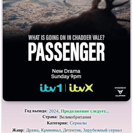
Про выживание
Про гангстеров
Про гонки
Про деревню
Про динозавров
Про драконов
Про животных
Про зомби
Про инопланетян
Про корабли и подводные
лодки
Про космос
Про любовь
Про маньяков и
серийных
Про мафию
убийц
Про оборотней
Про пиратов
Про подростков
Про путешествия
во времени
Про роботов
Про рыцарей
2024
,
Продолжение следует...
Год выхода:
Про самолёты
Про собак
Великобритания
Страна:
Сериалы
Категория:
Про снайперов
Про супергероев
Драма
,
Криминал
,
Детектив
,
Зарубежный сериал
Жанр: