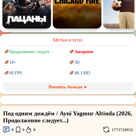
Метки и теги:
Продолжение следует...
Завершён
18+
3D
60 FPS
4K UHD
Blu-Ray
BDRemux
Показать больше ►
Marvel
PIXAR
Sci-Fi (Научная
фантастика)
Trash (трэш) movies
Под одним дождём / Ayni Yagmur Altinda (2026,
Авангард и
Сюрреализм
Ангелы и Демоны
Продолжение следует...)
Аниме
Антиутопия
0
0
0
1773728933