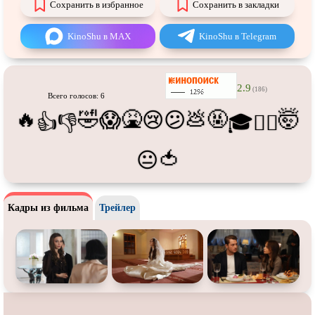
Про танки
Про танцы
Сохранить в избранное
Сохранить в закладки
Про тюрьму
Про футбол
KinoShu в MAX
KinoShu в Telegram
Про хакеров
Про хоккей и
фигурное
катание
Про шпионов
Про Юристов и
Адвокатов
2.9
(186)
Всего голосов: 6
Псевдо
документальный
Режиссёрская версия
🔥
🤣
🤮
💩
🤬
🤯
😱
😢
😕
👍
👎
🎓
😵‍💫
Роуд-муви
Сверхспособности
🍅
😐
Ситком
Слэшер
Стимпанк
Сцены с
обнажённой натурой
Турецкий сериал
Чёрная комедия
Кадры из фильма
Трейлер
Экранизация
В ожидании