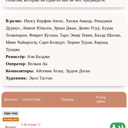
событий, которые ни один из них не мог предвидеть.
В ролях:
Нилсу Берфин Актас, Хюлья Авшар, Ризаджан
Дурмус, Левент Юльген, Эркан Джан, Дениз Угур, Бурак
Тозкопаран, Фикрет Кускан, Таро Эмир Текин, Бахар Шахин,
Мине Чайыроглу, Сарп Бозкурт, Тюркю Туран, Биранд
Тунджа
Режиссёр:
Али Балджи
Оператор:
Волкан Ак
Композиторы:
Айтекин Аташ, Эрдем Доган
Художник:
Эрол Тастан
Размер
Качество
Сезон/Серия
Перевод
файла
1-й сезон/ 1-
11,59 ГБ
Любительский (многоголосый)