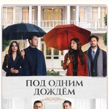
Врачи
Гении
Дорамы
Индийское кино
Киберпанк
Коллекция
Комикс
Маги и Волшебники
Наркотики
Новогодние
Основанное на
реальных
Параллельные миры
событиях
Перевод
Кубик в Кубе
Перевод
Гоблина
Пеплум
Перевод
Кураж-Бамбей
Подростковая
жестокость
Постапокалипсис
Призраки
Про акул
Про апокалипсис
Про богатых
Про богов
Про вампиров
Про ведьм
Про викингов