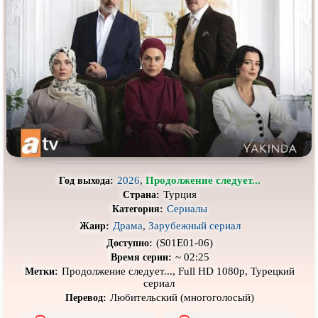
Про выживание
Про гангстеров
Про гонки
Про деревню
Про динозавров
Про драконов
Про животных
Про зомби
Про инопланетян
Про корабли и подводные
лодки
Про космос
Про любовь
Про маньяков и
серийных
Про мафию
убийц
2026
,
Продолжение следует...
Год выхода:
Турция
Страна:
Про оборотней
Про пиратов
Сериалы
Категория:
Про подростков
Про путешествия
во времени
Драма
,
Зарубежный сериал
Жанр:
(S01E01-06)
Доступно:
Про роботов
Про рыцарей
~ 02:25
Время серии:
Продолжение следует..., Full HD 1080p, Турецкий
Метки:
Про самолёты
Про собак
сериал
Про снайперов
Любительский (многоголосый)
Про супергероев
Перевод: