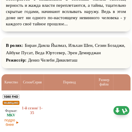
верность и жажда власти переплетаются, а тайны, тщательно
скрытые годами, начинают всплывать наружу. Ведь в этом
доме нет ни одного по-настоящему невинного человека - у
каждого своё тайное прошлое...
В ролях:
Биран Дамла Йылмаз, Ильхан Шен, Сезин Бозаджи,
Айбуке Пусат, Веда Юртсевер, Эрен Демирджан
Режиссёр:
Дениз Челеби Дикилиташ
Размер
Качество
Сезон/Серия
Перевод
файла
1-й сезон/ 1-
76,39 ГБ
Любительский (многоголосый)
35
AlisaDirilis
18.06.2026
подро
бнее