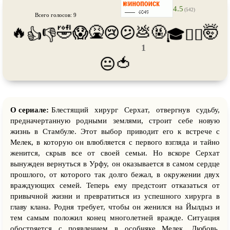
Про танки
Про танцы
4.5
(542)
Всего голосов: 9
Про тюрьму
Про футбол
🔥
🤣
🤮
💩
🤬
🤯
😱
😢
😕
👍
👎
🎓
😵‍💫
Про хакеров
Про хоккей и
фигурное
1
катание
🍅
😐
Про шпионов
Про Юристов и
Адвокатов
Псевдо
документальный
Режиссёрская версия
Роуд-муви
Сверхспособности
О сериале:
Блестящий хирург Серхат, отвергнув судьбу,
Ситком
Слэшер
предначертанную родными землями, строит себе новую
жизнь в Стамбуле. Этот выбор приводит его к встрече с
Стимпанк
Сцены с
обнажённой натурой
Мелек, в которую он влюбляется с первого взгляда и тайно
Турецкий сериал
Чёрная комедия
женится, скрыв все от своей семьи. Но вскоре Серхат
вынужден вернуться в Урфу, он оказывается в самом сердце
Экранизация
В ожидании
прошлого, от которого так долго бежал, в окружении двух
враждующих семей. Теперь ему предстоит отказаться от
привычной жизни и превратиться из успешного хирурга в
главу клана. Родня требует, чтобы он женился на Йылдыз и
тем самым положил конец многолетней вражде. Ситуация
обостряется с появлением в особняке Мелек. Любовь,