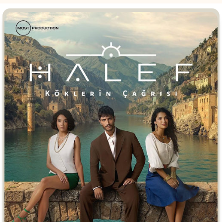
Врачи
Гении
Дорамы
Индийское кино
Киберпанк
Коллекция
Комикс
Маги и Волшебники
Наркотики
Новогодние
Основанное на
реальных
Параллельные миры
событиях
Перевод
Кубик в Кубе
Перевод
Гоблина
Пеплум
Перевод
Кураж-Бамбей
Подростковая
жестокость
Постапокалипсис
Призраки
Про акул
Про апокалипсис
Про богатых
Про богов
Про вампиров
Про ведьм
Про викингов