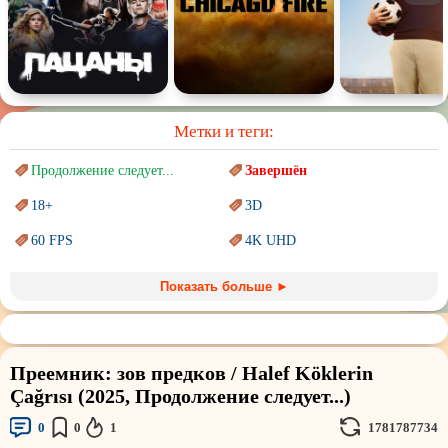
Метки и теги:
Продолжение следует...
Завершён
18+
3D
60 FPS
4K UHD
Blu-Ray
BDRemux
Показать больше ►
Marvel
PIXAR
Sci-Fi (Научная
фантастика)
Trash (трэш) movies
Преемник: зов предков / Halef Köklerin
Авангард и
Сюрреализм
Ангелы и Демоны
Çağrısı (2025, Продолжение следует...)
Аниме
Антиутопия
0
0
1
1781787734