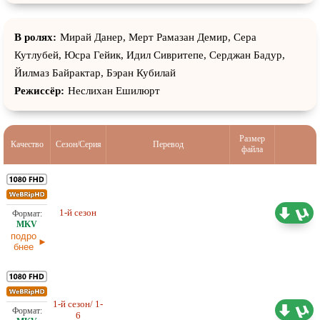
В ролях:
Мирай Данер, Мерт Рамазан Демир, Сера
Кутлубей, Юсра Гейик, Идил Сивритепе, Серджан Бадур,
Йилмаз Байрактар, Бэран Кубилай
Режиссёр:
Неслихан Ешилюрт
Размер
Качество
Сезон/Серия
Перевод
файла
6,74 ГБ
Любительский (многоголосый)
1-й сезон
AlisaDirilis
24.04.2026
подро
бнее
1-й сезон/ 1-
5,01 ГБ
Любительский (многоголосый)
6
AlisaDirilis
11.04.2026