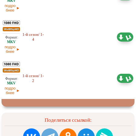
подро
бнее
1-й сезон/ 1-
3,54 ГБ
Любительский (многоголосый)
4
AlisaDirilis
28.03.2026
подро
бнее
1-й сезон/ 1-
1,74 ГБ
Любительский (многоголосый)
2
AlisaDirilis
27.03.2026
подро
бнее
Поделиться ссылкой: