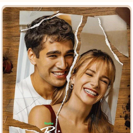
Врачи
Гении
Дорамы
Индийское кино
Киберпанк
Коллекция
Комикс
Маги и Волшебники
Наркотики
Новогодние
Основанное на
реальных
Параллельные миры
событиях
Перевод
Кубик в Кубе
Перевод
Гоблина
Пеплум
Перевод
Кураж-Бамбей
Подростковая
жестокость
Постапокалипсис
Призраки
Про акул
Про апокалипсис
Про богатых
Про богов
Про вампиров
Про ведьм
Про викингов