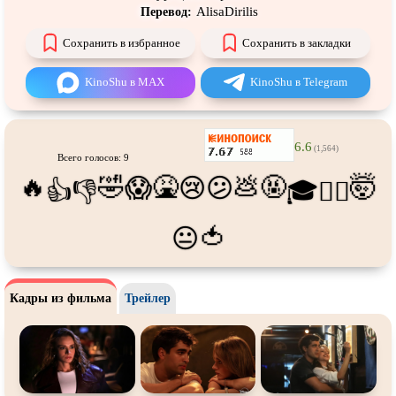
Про танки
Про танцы
AlisaDirilis
Перевод:
Про тюрьму
Про футбол
Сохранить в избранное
Сохранить в закладки
Про хакеров
Про хоккей и
фигурное
катание
KinoShu в MAX
KinoShu в Telegram
Про шпионов
Про Юристов и
Адвокатов
Псевдо
документальный
Режиссёрская версия
6.6
(1,564)
Всего голосов: 9
Роуд-муви
Сверхспособности
🔥
🤣
🤮
💩
🤬
🤯
😱
😢
😕
👍
👎
🎓
😵‍💫
Ситком
Слэшер
Стимпанк
Сцены с
обнажённой натурой
🍅
😐
Турецкий сериал
Чёрная комедия
Экранизация
В ожидании
Кадры из фильма
Трейлер