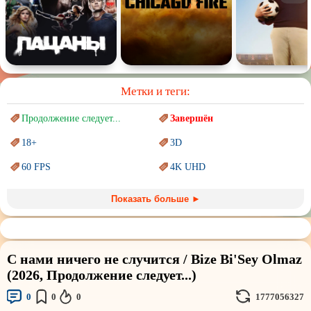
Метки и теги:
Продолжение следует...
Завершён
18+
3D
60 FPS
4K UHD
Blu-Ray
BDRemux
Показать больше ►
Marvel
PIXAR
Sci-Fi (Научная
фантастика)
Trash (трэш) movies
С нами ничего не случится / Bize Bi'Sey Olmaz
Авангард и
Сюрреализм
Ангелы и Демоны
(2026, Продолжение следует...)
Аниме
Антиутопия
0
0
0
1777056327