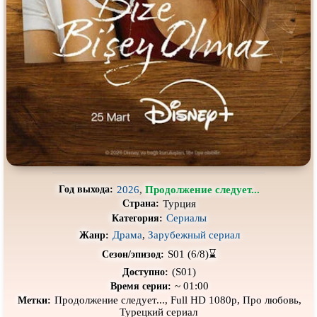
Про выживание
Про гангстеров
Про гонки
Про деревню
Про динозавров
Про драконов
Про животных
Про зомби
Про инопланетян
Про корабли и подводные
лодки
Про космос
Про любовь
Про маньяков и
серийных
Про мафию
убийц
2026
,
Продолжение следует...
Год выхода:
Про оборотней
Про пиратов
Турция
Страна:
Сериалы
Категория:
Про подростков
Про путешествия
во времени
Драма
,
Зарубежный сериал
Жанр:
Про роботов
Про рыцарей
S01 (6/8)⌛
Сезон/эпизод:
(S01)
Про самолёты
Про собак
Доступно:
~ 01:00
Время серии:
Про снайперов
Про супергероев
Продолжение следует..., Full HD 1080p, Про любовь,
Метки:
Турецкий сериал