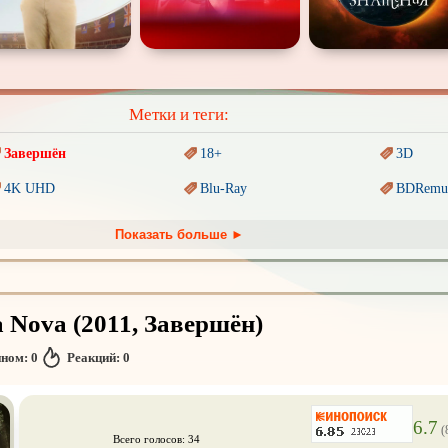
Метки и теги:
Завершён
18+
3D
4K UHD
Blu-Ray
BDRemu
PIXAR
Sci-Fi (Научная
фантастика)
Trash (т
Показать больше ►
Ангелы и Демоны
Аниме
Антиуто
Гении
Дорамы
Индийск
a Nova (2011, Завершён)
Коллекция
Комикс
Маги и 
нном:
0
Реакций:
0
Новогодние
Основанное на
реальных
Паралле
событиях
Пеплум
Перевод
Кубик в Кубе
Перевод
Кураж-Бамбей
6.7
(
Всего голосов: 34
Постапокалипсис
Призраки
Про аку