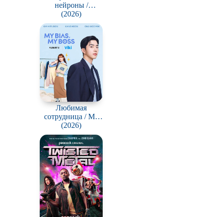
нейроны /
Gonggapsepyo
(2026)
Любимая
сотрудница / My
Bias, My Boss
(2026)
(Choeaeui sawon)