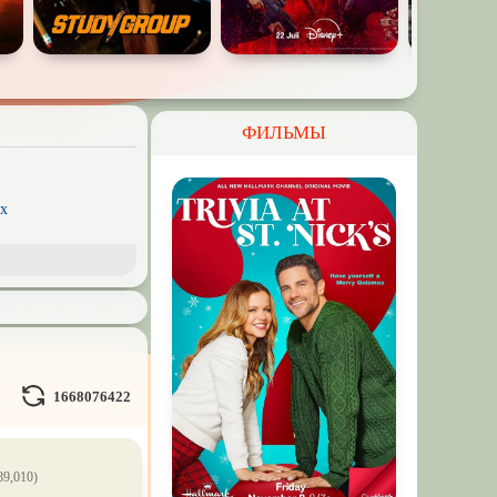
ФИЛЬМЫ
x
рэш) movies
пия
ое кино
Волшебники
1668076422
льные миры
89,010)
л