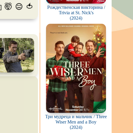
🤯
🍅
😐
💫
Рождественская викторина /
пиров
Trivia at St. Nick's
(2024)
гстеров
конов
абли и подводные
фию
ешествия
во
ак
цы
кей и
фигурное
рская версия
Три мудреца и мальчик / Three
Wiser Men and a Boy
(2024)
комедия