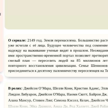
атурой
В ожидании
l
О сериале:
2149 год. Земля перенаселена. Большинство рас
уже исчезли с её лица. Будущее человечества под сомнени
надежду на выживание ученые видят в прошлом. Неожидан
ими пространственно-временной портал позволяет претвори
смелый план — переселить людей на 85 миллионов лет
повторного восстановления цивилизации. Семье Шеннонов
присоединиться к десятому паломничеству переселенцев на Т
В ролях:
Джейсон О’Мара, Шелли Конн, Кристин Адамс, Элл
Лэндон Либуарон, Джейсон О'Мара, Наоми Скотт, Байрон Дж.
Алана Мансур, Стивен Лэнг, Симона Кэссел, Келач, Джейсон Ч
Шэлли Конн, Эйка Дарвилл, Аиша Ди, Род Халлетт, Джей Райа