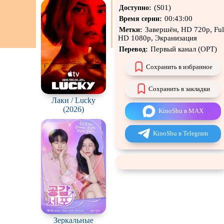
н
(S01)
Доступно:
00:43:00
Время серии:
Экранизация
Завершён, HD 720p, Ful
Метки:
HD 1080p, Экранизация
Первый канал (ОРТ)
Перевод:
Сохранить в избранное
Сохранить в закладки
Лаки / Lucky
(2026)
KinoShu в MAX
KinoShu в Telegram
Зеркальные