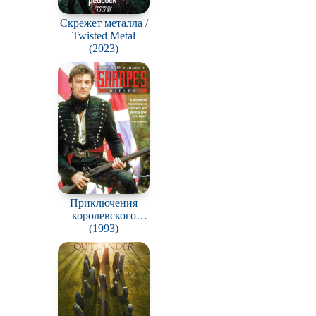
Скрежет металла /
Twisted Metal
(2023)
Приключения
королевского
стрелка Шарпа /
(1993)
Sharpe's Challenge