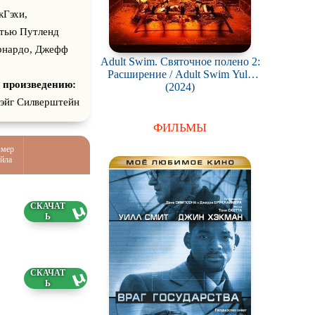
 Бриттани
кГэхи,
эрс, Кристал
ттью Путленд
т Хоукинс,
рнардо, Джефф
Adult Swim. Святочное полено 2:
 Кэролайн Ковач,
Расширение / Adult Swim Yule
 произведению:
Log 2: Branchin' Out
(2024)
рэйг Силверштейн
ФИЛЬМЫ
змер
йла
7 ГБ
7 ГБ