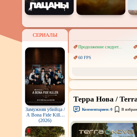
СЕРИАЛЫ
Продолжение следует...
60 FPS
Marvel
Авангард и
Сюрреализм
Врачи
Терра Нова / Terr
Киберпанк
Замужняя убийца /
Комментариев:
0
В избра
Наркотики
A Bona Fide Killer
(Yubunyeo killeo)
(2026)
Перевод
Гоблина
Подростковая
жестокость