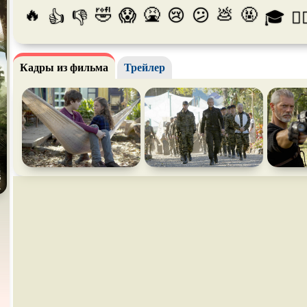
🔥
🤣
🤮
💩
🤬
😱
😢
😕
👍
👎
🎓
😵‍
Про богатых
Про богов
Про вам
Про викингов
Про выживание
Про ган
Кадры из фильма
Трейлер
Про деревню
Про динозавров
Про дра
Про зомби
Про инопланетян
Про кор
лодки
Про любовь
Про маньяков и
серийных
Про ма
убийц
Про пиратов
Про подростков
Про пут
времени
Про рыцарей
Про самолёты
Про соб
Про супергероев
Про танки
Про тан
Про футбол
Про хакеров
Про хок
катание
Про Юристов и
Адвокатов
Псевдо
документальный
Режиссё
Сверхспособности
Ситком
Слэшер
Сцены с
обнажённой
Турецкий сериал
Чёрная 