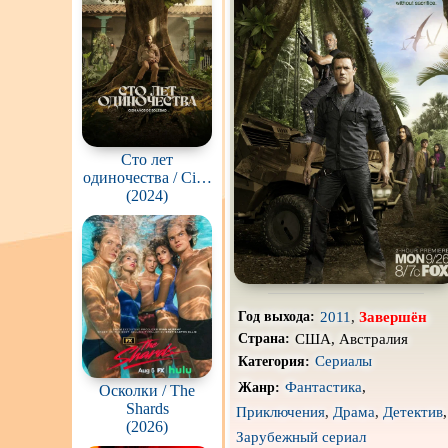
Про апокалипсис
Про ведьм
Про гонки
Про животных
Сто лет
одиночества / Cien
Про космос
Años de Soledad
(2024)
Про оборотней
Про роботов
Про снайперов
2011
,
Завершён
Год выхода:
Про тюрьму
США, Австралия
Страна:
Сериалы
Категория:
Про шпионов
Фантастика
,
Жанр:
Осколки / The
Shards
Роуд-муви
Приключения
,
Драма
,
Детектив
,
(2026)
Зарубежный сериал
Стимпанк