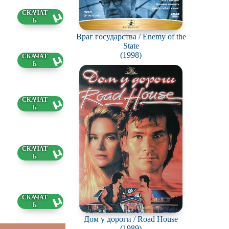
51 ГБ
Враг государства / Enemy of the
State
(1998)
67 ГБ
56 ГБ
95 ГБ
7 ГБ
Дом у дороги / Road House
(1989)