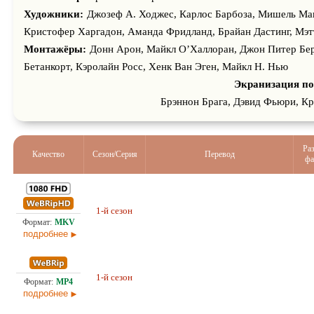
Кристофер, Виктор Лето, Мелисса Томпсон, Ясмин Ханичерч,
Художники:
Джозеф А. Ходжес, Карлос Барбоза, Мишель Ма
Кристин, Изекиль Симат, Тония Рени, Бен Вайрхайм, Трент Оу
Кристофер Харгадон, Аманда Фридланд, Брайан Дастинг, Мэ
Сайер, Рэйнбоу Уэделл, Пайпер Нэйрн, Анджело Монтано, Кей
Монтажёры:
Донн Арон, Майкл О’Халлоран, Джон Питер Бе
Карен Гулд, Валентино Дель Торо, Петар Забич, Марк Дэниэл,
Бетанкорт, Кэролайн Росс, Хенк Ван Эген, Майкл Н. Нью
Эндрю Николсон, Пета Керолан, Джессика Гулд
Экранизация по
Брэннон Брага, Дэвид Фьюри, К
Ра
Качество
Сезон/Серия
Перевод
фа
Проф. (многоголосый) Первый канал
1-й сезон
9,5
(ОРТ)
подробнее
Проф. (многоголосый) Первый канал
1-й сезон
4,7
(ОРТ)
подробнее