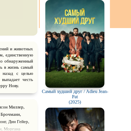
тений и животных
ем, единственную
но обнаруженный
ть в жизнь самый
 назад с целью
 выпадает честь
ерру Нову.
Самый худший друг / Adieu Jean-
Pat
(2025)
исон Миллер,
 Брочманн,
онг, Дин Гейер,
н, Моргана