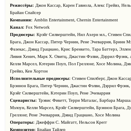
Дейвис, Кэролайн Росс, Роберт Колеби, Сэм Парсонсон, Джон
Режиссёры:
Джон Кассар, Карен Гавиола, Алекс Грейвз, Нел
Джефф Бетанкорт, Кэролайн Брейзиер, Кристофер Соммерс, 
Брайан Спайсер
Филлипс, Донн Арон, Майкл О’Халлоран, Крис Беттс, Дэвид 
Компании:
Amblin Entertainment, Chernin Entertainment
Гавиола, Катрин Миллер, Трэвис Фикетт, Пачаро Мзембе, Лес
Канал:
Fox Network
Эткинсон, Леон Кэйн, Трой МакКайндер, Питер Ламб, Мадлен
Продюсеры:
Крэйг Силверштейн, Нил Ахерн мл., Стивен Спи
Дэвидсон, Мэттью Скалли, Алекс Пиндер, Эмилия Бёрнс, Терр
Брага, Джон Кассар, Питер Чернин, Рене Эчеваррия, Бринн 
Леви, Эверт МакКуин, Хенк Ван Эген, Мэттью Путленд, Брай
Фазекас, Дэвид Грациано, Крис Бренкето, Тара Баттерз, Элле
Цукерман, Роми Пулье, Келли Марсел, Джейсон Уайлдер, Соф
Ливия Хенич, Марк Х. Овитц, Джастин Фэлви, Дэррил Фрэнк, 
Бэйн, Луис Тосио Окада, Мидо Хамада, Ласарус Ратуэре, Эри
Келли Марсел, Кэтерин Поуп, Пол Греллонг, Хосе Молина, Дэ
Тайлер, Джон Кассар, Нельсон Крегг, Нельсон МакКормик, Ро
Грейвз, Кен Хортон
Карлос Барбоза, Дэмиен Гарви, Брэннон Брага, Леви Миллер,
Исполнительные продюсеры:
Стивен Спилберг, Джон Кассар
Стив Роджерс, Элис Паркинсон, Майкл Н. Нью, Дэвид Грациан
Брэннон Брага, Питер Чернин, Джастин Фэлви, Дэррил Фрэнк,
Ходжес, Джеффри С. Майгатт, Дэмиэн Уолш-Хоулинг, Кармел Р
Крэйг Силверштейн, Кэтерин Поуп, Рене Эчеваррия
Дэрвилл, Роберт Рейтано, Михаэль Уайлдер, Морган Дэвис, Ни
Сценаристы:
Трэвис Фикетт, Терри Маталас, Барбара Марша
Хара, Джейсон Чун, Кадзуя Райт, Уэйн МакДэниэл, Эйс Спенс
Мэлоун, Келли Марсел, Крэйг Силверштейн, Брэннон Брага, Д
Уайтнэлл, Питер Кук, Грегг Джонс, Кристиан МакКарти, Рона
Греллонг, Рене Эчеваррия, Дэвид Грациано, Хосе Молина
МакИнтош, Пенни Грей, Крис Хиллер, Лиз Бьюкэнэн, Уэйд Бой
Операторы:
Джеффри С. Майгатт, Нельсон Крегг
Скотт Уитт, Нгок Фэн, Трент Хьюэн, Стивен Лидер, Росс Прай
Композитор:
Брайан Тайлер