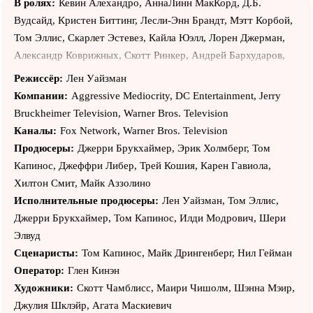
В ролях:
Кевин Алехандро, АннаЛинн МакКорд, Д.Б.
Вудсайд, Кристен Биттинг, Лесли-Энн Брандт, Мэтт Корбой,
Том Эллис, Скарлет Эстевез, Кайла Юэлл, Лорен Джерман,
Александр Коврижных, Скотт Ринкер, Андрей Бархударов,
Шариф Аткинс, Василиса Воронина, Тина Грим, Ольга
Режиссёр:
Лен Уайзман
Зверева, Триша Хелфер, Наталья Грачёва, Brittany Uomoleale,
Компании:
Aggressive Mediocrity, DC Entertainment, Jerry
Райан Джэймс Биттл, Том Уэллинг, Локлин Манро, Марк
Bruckheimer Television, Warner Bros. Television
Дакаскос, Крис Малки, Дэвид Пэймер, Деннис Хейсбёрт, Фил
Каналы:
Fox Network, Warner Bros. Television
ЛаМарр, Тим Мэтисон, Джейми Кеннеди, Брайан Ти, Майкл
Продюсеры:
Джерри Брукхаймер, Эрик Холмберг, Том
Империоли, Уилмер Калдерон, Марко Белтрами, Лорен
Капинос, Джеффри Либер, Трей Кошия, Карен Гавиола,
Холли, Ричард Т. Джонс, Ребекка Де Морнэй, Джефф Руссо,
Хилтон Смит, Майк Аззолино
Джон Гловер, Джереми Дэвис, Шеннон Чан-Кент, Джоэл
Исполнительные продюсеры:
Лен Уайзман, Том Эллис,
Светов, Эрик Шэкелфорд, Роберт Пикардо, Грэм МакТавиш,
Джерри Брукхаймер, Том Капинос, Илди Модрович, Шери
Исайя Уитлок мл., Крис Маркетт, Ронни Джин Блевинс,
Элвуд
Майкл Уэлш, Джон Биллингсли, Майк Дойл, Карин Коновал,
Сценаристы:
Том Капинос, Майк Дрингенберг, Нил Гейман
Джон Стюарт, Филип Грэйнджер, Вина Суд, Грег Биман,
Оператор:
Глен Кинэн
Кевин О. Ранкин, Расселл Вонг, Джим Рэш, Патрик Фабиан,
Художники:
Скотт Чамблисс, Маири Чишолм, Шэнна Мэир,
Дон Суэйзи, Робин Гивенс, Колин Эглсфилд, Патрик
Джулия Шклэйр, Агата Маскиевич