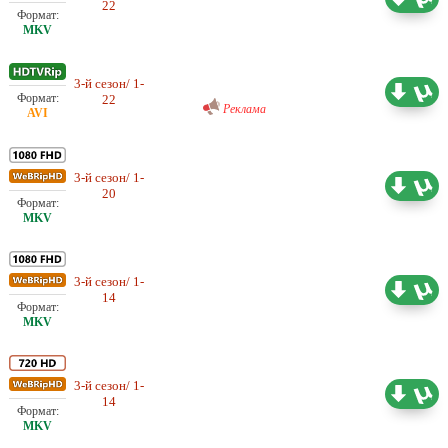
22
ViruseProject
Проф. (многоголосый)
3-й сезон/ 1-
ViruseProject
15.94 ГБ
22
Реклама
3-й сезон/ 1-
Проф. (многоголосый) LostFilm
73.01 ГБ
20
Проф. (многоголосый) Good
3-й сезон/ 1-
People, Jaskier, LostFilm,
60.98 ГБ
14
NewStudio
Проф. (многоголосый) LostFilm,
3-й сезон/ 1-
NewStudio, Omskbird records,
33.52 ГБ
14
Profix Media