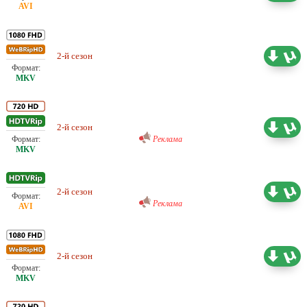
2-й сезон
Проф. (многоголосый) LostFilm
33.15 ГБ
Проф. (многоголосый)
ViruseProject
2-й сезон
18.57 ГБ
Реклама
Проф. (многоголосый)
ViruseProject
2-й сезон
11.61 ГБ
Реклама
Проф. (многоголосый) Jaskier,
2-й сезон
LostFilm, NewStudio, Omskbird
41.28 ГБ
records, Кравец