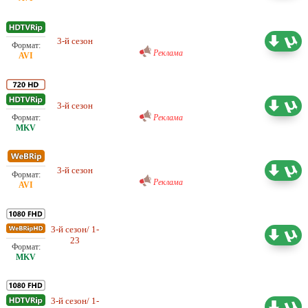
Любительский (многоголосый)
Omskbird records
3-й сезон
14.79 ГБ
Реклама
Любительский (многоголосый)
Sunshine Studio
3-й сезон
20.44 ГБ
Реклама
Любительский (многоголосый)
ColdFilm
3-й сезон
11.96 ГБ
Реклама
3-й сезон/ 1-
Проф. (многоголосый) LostFilm
42.47 ГБ
23
3-й сезон/ 1-
Проф. (многоголосый)
77.04 ГБ