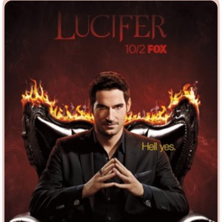
Врачи
Гении
Дорамы
Индийское кино
Киберпанк
Коллекция
Комикс
Маги и Волшебники
Наркотики
Новогодние
Основанное на
реальных
Параллельные миры
событиях
Перевод
Кубик в Кубе
Перевод
Гоблина
Пеплум
Перевод
Кураж-Бамбей
Подростковая
жестокость
Постапокалипсис
Призраки
Про акул
Про апокалипсис
Про богатых
Про богов
Про вампиров
Про ведьм
Про викингов