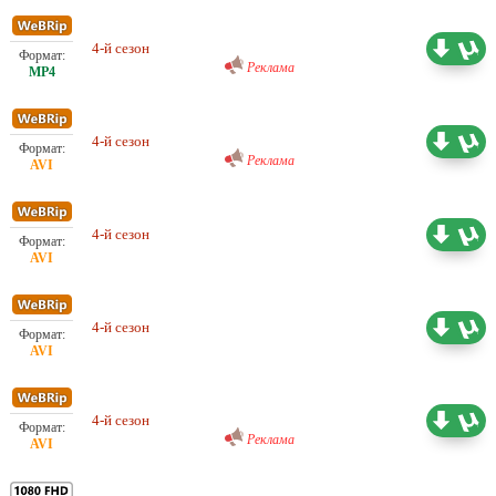
Проф. (многоголосый) Profix
Media
4-й сезон
5.68 ГБ
Реклама
Проф. (многоголосый) Omskbird
records
4-й сезон
7.07 ГБ
Реклама
4-й сезон
Проф. (многоголосый) IdeaFilm
6.67 ГБ
4-й сезон
Проф. (многоголосый) BaibaKo
6.03 ГБ
Любительский (многоголосый)
ColdFilm
4-й сезон
5.70 ГБ
Реклама