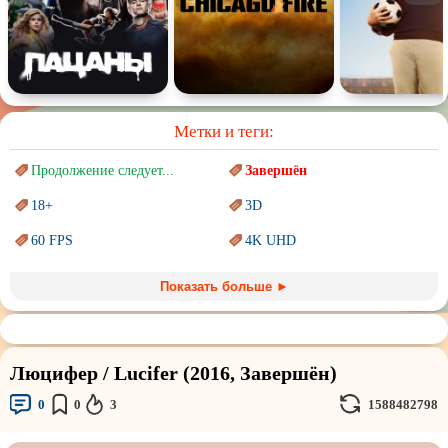
Метки и теги:
Продолжение следует...
Завершён
18+
3D
60 FPS
4K UHD
Blu-Ray
BDRemux
Показать больше ►
Marvel
PIXAR
Sci-Fi (Научная
фантастика)
Trash (трэш) movies
Люцифер / Lucifer (2016, Завершён)
Авангард и
Сюрреализм
Ангелы и Демоны
0
0
3
1588482798
Аниме
Антиутопия