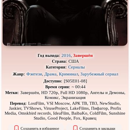
Про выживание
Про гангстеров
Про гонки
Про деревню
Про динозавров
Про драконов
Про животных
Про зомби
Про инопланетян
Про корабли и подводные
лодки
2016
,
Завершён
Год выхода:
Про космос
Про любовь
США
Страна:
Сериалы
Категория:
Про маньяков и
серийных
Про мафию
убийц
Фэнтези
,
Драма
,
Криминал
,
Зарубежный сериал
Жанр:
Про оборотней
Про пиратов
[S05E01-08]
Доступно:
~ 00:44
Время серии:
Про подростков
Про путешествия
во времени
Завершён, HD 720p, Full HD 1080p, Ангелы и Демоны,
Метки:
Комикс, Экранизация
Про роботов
Про рыцарей
LostFilm, VSI Moscow, АРК ТВ, ТВ3, NewStudio,
Перевод:
Jaskier, TVShows, ViruseProject, LakeFilms, Пифагор, Profix
Про самолёты
Про собак
Media, Omskbird records, IdeaFilm, BaibaKo, ColdFilm, Sunshine
Studio, Good People, Fox, Кравец
Про снайперов
Про супергероев
Сохранить в избранное
Сохранить в закладки