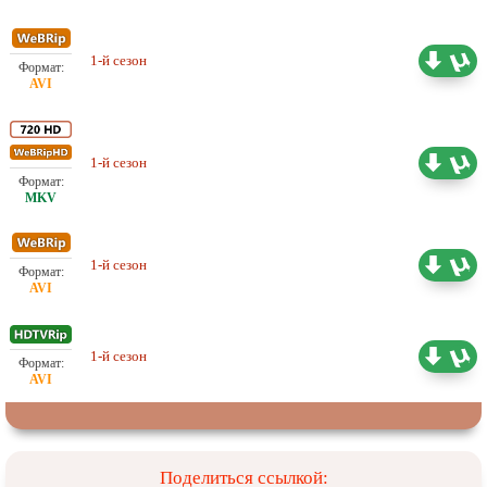
1-й сезон
Проф. (многоголосый) Jaskier
5.91 ГБ
1-й сезон
Проф. (многоголосый) IdeaFilm
16.97 ГБ
1-й сезон
Проф. (многоголосый) IdeaFilm
7.03 ГБ
Любительский (многоголосый)
1-й сезон
5.64 ГБ
Sunshine Studio
Поделиться ссылкой: