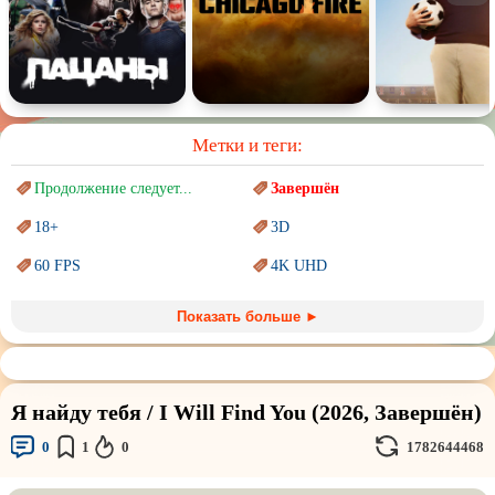
Метки и теги:
Продолжение следует...
Завершён
18+
3D
60 FPS
4K UHD
Blu-Ray
BDRemux
Показать больше ►
Marvel
PIXAR
Sci-Fi (Научная
фантастика)
Trash (трэш) movies
Я найду тебя / I Will Find You (2026, Завершён)
Авангард и
Сюрреализм
Ангелы и Демоны
0
1
0
1782644468
Аниме
Антиутопия