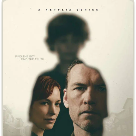
Врачи
Гении
Дорамы
Индийское кино
Киберпанк
Коллекция
Комикс
Маги и Волшебники
Наркотики
Новогодние
Основанное на
реальных
Параллельные миры
событиях
Перевод
Кубик в Кубе
Перевод
Гоблина
Пеплум
Перевод
Кураж-Бамбей
Подростковая
жестокость
Постапокалипсис
Призраки
Про акул
Про апокалипсис
Про богатых
Про богов
Про вампиров
Про ведьм
Про викингов