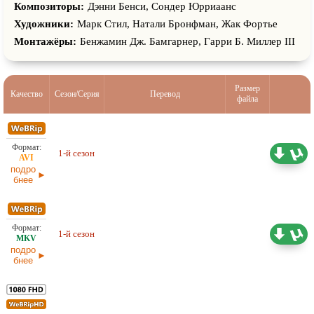
Композиторы:
Дэнни Бенси, Сондер Юрриаанс
Художники:
Марк Стил, Натали Бронфман, Жак Фортье
Монтажёры:
Бенжамин Дж. Бамгарнер, Гарри Б. Миллер III
Размер
Качество
Сезон/Серия
Перевод
файла
Проф. (полное дублирование)
4,35 ГБ
1-й сезон
TVShows
28.06.2026
подро
бнее
Проф. (полное дублирование)
13,07 ГБ
1-й сезон
TVShows
27.06.2026
подро
бнее