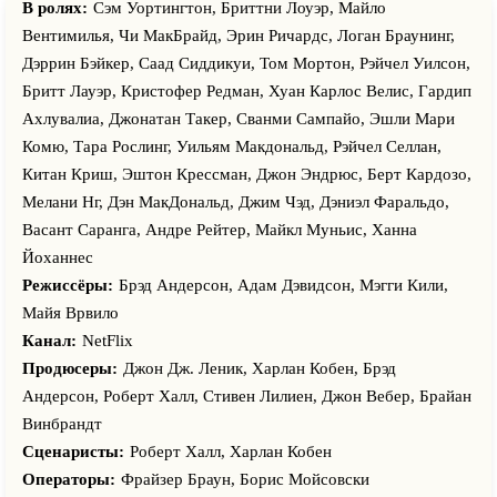
В ролях:
Сэм Уортингтон, Бриттни Лоуэр, Майло
Вентимилья, Чи МакБрайд, Эрин Ричардс, Логан Браунинг,
Дэррин Бэйкер, Саад Сиддикуи, Том Мортон, Рэйчел Уилсон,
Бритт Лауэр, Кристофер Редман, Хуан Карлос Велис, Гардип
Ахлувалиа, Джонатан Такер, Сванми Сампайо, Эшли Мари
Комю, Тара Рослинг, Уильям Макдональд, Рэйчел Селлан,
Китан Криш, Эштон Крессман, Джон Эндрюс, Берт Кардозо,
Мелани Нг, Дэн МакДональд, Джим Чэд, Дэниэл Фаральдо,
Васант Саранга, Андре Рейтер, Майкл Муньис, Ханна
Йоханнес
Режиссёры:
Брэд Андерсон, Адам Дэвидсон, Мэгги Кили,
Майя Врвило
Канал:
NetFlix
Продюсеры:
Джон Дж. Леник, Харлан Кобен, Брэд
Андерсон, Роберт Халл, Стивен Лилиен, Джон Вебер, Брайан
Винбрандт
Сценаристы:
Роберт Халл, Харлан Кобен
Операторы:
Фрайзер Браун, Борис Мойсовски