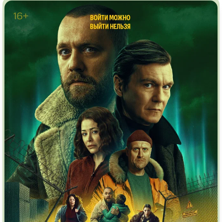
Врачи
Гении
Дорамы
Индийское кино
Киберпанк
Коллекция
Комикс
Маги и Волшебники
Наркотики
Новогодние
Основанное на
реальных
Параллельные миры
событиях
Перевод
Кубик в Кубе
Перевод
Гоблина
Пеплум
Перевод
Кураж-Бамбей
Подростковая
жестокость
Постапокалипсис
Призраки
Про акул
Про апокалипсис
Про богатых
Про богов
Про вампиров
Про ведьм
Про викингов