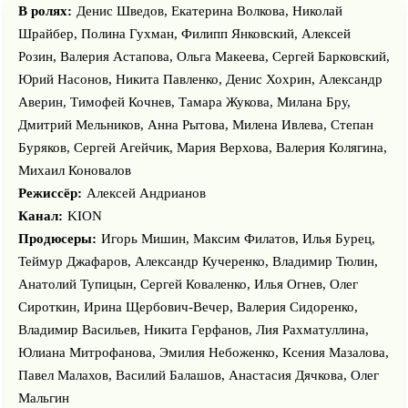
В ролях:
Денис Шведов, Екатерина Волкова, Николай
Шрайбер, Полина Гухман, Филипп Янковский, Алексей
Розин, Валерия Астапова, Ольга Макеева, Сергей Барковский,
Юрий Насонов, Никита Павленко, Денис Хохрин, Александр
Аверин, Тимофей Кочнев, Тамара Жукова, Милана Бру,
Дмитрий Мельников, Анна Рытова, Милена Ивлева, Степан
Буряков, Сергей Агейчик, Мария Верхова, Валерия Колягина,
Михаил Коновалов
Режиссёр:
Алексей Андрианов
Канал:
KION
Продюсеры:
Игорь Мишин, Максим Филатов, Илья Бурец,
Теймур Джафаров, Александр Кучеренко, Владимир Тюлин,
Анатолий Тупицын, Сергей Коваленко, Илья Огнев, Олег
Сироткин, Ирина Щербович-Вечер, Валерия Сидоренко,
Владимир Васильев, Никита Герфанов, Лия Рахматуллина,
Юлиана Митрофанова, Эмилия Небоженко, Ксения Мазалова,
Павел Малахов, Василий Балашов, Анастасия Дячкова, Олег
Мальгин