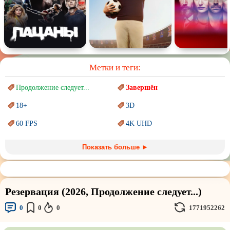
Метки и теги:
Продолжение следует...
Завершён
18+
3D
60 FPS
4K UHD
Blu-Ray
BDRemux
Показать больше ►
Marvel
PIXAR
Sci-Fi (Научная
фантастика)
Trash (трэш) movies
Резервация (2026, Продолжение следует...)
Авангард и
Сюрреализм
Ангелы и Демоны
0
0
0
1771952262
Аниме
Антиутопия