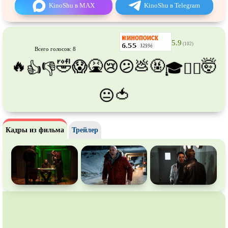
Про танки
Про танцы
KinoShu в MAX
KinoShu в Telegram
Про тюрьму
Про футбол
Про хакеров
Про хоккей и
фигурное
5.9
(102)
катание
Всего голосов: 8
Про шпионов
Про Юристов и
Адвокатов
🔥
🤣
🤮
💩
🤬
🤯
😱
😢
😕
👍
👎
🎓
😵‍💫
Псевдо
документальный
Режиссёрская версия
🍅
😐
Роуд-муви
Сверхспособности
Ситком
Слэшер
Кадры из фильма
Трейлер
Стимпанк
Сцены с
обнажённой натурой
Турецкий сериал
Чёрная комедия
Экранизация
В ожидании