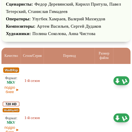
Сценаристы:
Федор Деревянский, Кирилл Притула, Павел
Тетерский, Станислав Гимадеев
Операторы:
Улугбек Хамраев, Валерий Махмудов
Композиторы:
Артем Васильев, Сергей Дудаков
Художники:
Полина Соколова, Анна Чистова
Размер
Качество
Сезон/Серия
Перевод
файла
4,98 ГБ
1-й сезон
Оригинал
24.02.2026
подро
бнее
10,77 ГБ
1-й сезон
Оригинал
24.02.2026
подро
бнее