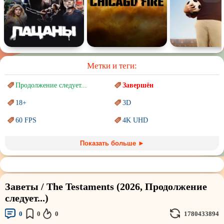
Метки и теги:
Продолжение следует...
Завершён
18+
3D
60 FPS
4K UHD
Blu-Ray
BDRemux
Показать больше ►
Marvel
PIXAR
Sci-Fi (Научная
фантастика)
Trash (трэш) movies
Заветы / The Testaments (2026, Продолжение
Авангард и
Сюрреализм
Ангелы и Демоны
следует...)
Аниме
Антиутопия
0
0
0
1780433894