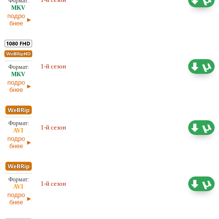
Studio, LE-Production, LostFilm
02.06.2026
подро
бнее
18,91 ГБ
Проф. (полное дублирование)
1-й сезон
Green Tea
02.06.2026
подро
бнее
6,11 ГБ
1-й сезон
Проф. (многоголосый) LostFilm
02.06.2026
подро
бнее
Проф. (полное дублирование)
5,89 ГБ
1-й сезон
Dragon Money Studio
29.05.2026
подро
бнее