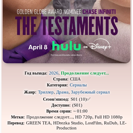
Про выживание
Про гангстеров
Про гонки
Про деревню
Про динозавров
Про драконов
Про животных
Про зомби
Про инопланетян
Про корабли и подводные
лодки
Про космос
Про любовь
Про маньяков и
серийных
Про мафию
2026
,
Продолжение следует...
Год выхода:
убийц
США
Страна:
Про оборотней
Про пиратов
Сериалы
Категория:
Триллер
,
Драма
,
Зарубежный сериал
Жанр:
Про подростков
Про путешествия
во времени
S01 (10)✅
Сезон/эпизод:
Про роботов
Про рыцарей
(S01)
Доступно:
~ 01:00
Время серии:
Про самолёты
Про собак
Продолжение следует..., HD 720p, Full HD 1080p
Метки:
GREEN TEA, HDrezka Studio, LostFilm, RuDub, LE-
Перевод:
Про снайперов
Про супергероев
Production