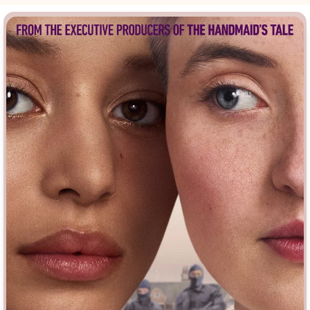
Врачи
Гении
Дорамы
Индийское кино
Киберпанк
Коллекция
Комикс
Маги и Волшебники
Наркотики
Новогодние
Основанное на
реальных
Параллельные миры
событиях
Перевод
Кубик в Кубе
Перевод
Гоблина
Пеплум
Перевод
Кураж-Бамбей
Подростковая
жестокость
Постапокалипсис
Призраки
Про акул
Про апокалипсис
Про богатых
Про богов
Про вампиров
Про ведьм
Про викингов