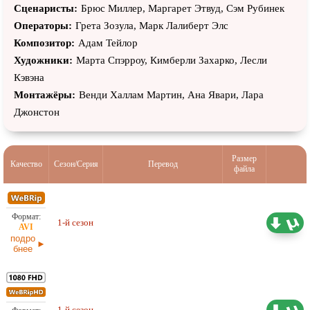
Сценаристы:
Брюс Миллер, Маргарет Этвуд, Сэм Рубинек
Операторы:
Грета Зозула, Марк Лалиберт Элс
Композитор:
Адам Тейлор
Художники:
Марта Спэрроу, Кимберли Захарко, Лесли
Кэвэна
Монтажёры:
Венди Халлам Мартин, Ана Явари, Лара
Джонстон
Размер
Качество
Сезон/Серия
Перевод
файла
Проф. (многоголосый) HDrezka
5,92 ГБ
1-й сезон
Studio
02.06.2026
подро
бнее
47,13 ГБ
Проф. (многоголосый) HDrezka
1-й сезон