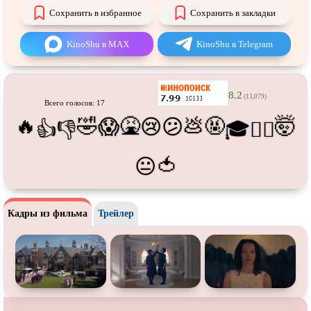
Про танки
Про танцы
Сохранить в избранное
Сохранить в закладки
Про тюрьму
Про футбол
KinoShu в MAX
KinoShu в Telegram
Про хакеров
Про хоккей и
фигурное
катание
Про шпионов
Про Юристов и
Адвокатов
8.2
(13,079)
Всего голосов: 17
Псевдо
документальный
Режиссёрская версия
🔥
🤣
🤮
💩
🤬
🤯
😱
😢
😕
👍
👎
🎓
😵‍💫
Роуд-муви
Сверхспособности
Ситком
Слэшер
🍅
😐
Стимпанк
Сцены с
обнажённой натурой
Турецкий сериал
Чёрная комедия
Кадры из фильма
Трейлер
Экранизация
В ожидании