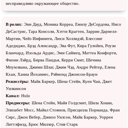
несправедливо окружающее общество.
В ролях:
Энн Дауд, Моника Корреа, Емилy ДеCордова, Ниcо
ДеCастрис, Тара Консоли, Хэтти Крагтен, Заррин Дарнелл-
Мартин, Чейз Инфинити, Люси Холлидэй, Блессинг
Адедиджо, Брэд Александр, Эва Фут, Кира Гулойен, Роуэн
Бланчард, Изольда Ардис, Эми Саймец, Маттеа Конфорти,
Фионн Лэйрд, Бирва Пандья, Керри Смит, Шечина
Мпумлвана, Джими Шлаг, Джим Чэд, Андре Рейтер, Елена
Кхан, Ханна Йоханнес, Рэймонд Джонсон-Браун
Режиссёры:
Майк Баркер, Шена Стейн, Куен Чан, Джет
Уилкинсон
Канал:
Hulu
Продюсеры:
Шена Стейн, Майя Голдсмит, Шила Хокин,
Элизабет Мосс, Майкл Стоянов, Присцилла Порианда, Фран
Сирс, Джон Вебер, Дэниэл Уилсон, Майк Баркер, Уоррен
Литтлфилд, Брюс Миллер, Стив Старк