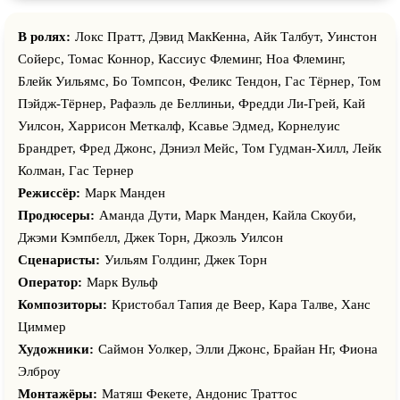
В ролях:
Локс Пратт, Дэвид МакКенна, Айк Талбут, Уинстон
Сойерс, Томас Коннор, Кассиус Флеминг, Ноа Флеминг,
Блейк Уильямс, Бо Томпсон, Феликс Тендон, Гас Тёрнер, Том
Пэйдж-Тёрнер, Рафаэль де Беллиньи, Фредди Ли-Грей, Кай
Уилсон, Харрисон Меткалф, Ксавье Эдмед, Корнелуис
Брандрет, Фред Джонс, Дэниэл Мейс, Том Гудман-Хилл, Лейк
Колман, Гас Тернер
Режиссёр:
Марк Манден
Продюсеры:
Аманда Дути, Марк Манден, Кайла Скоуби,
Джэми Кэмпбелл, Джек Торн, Джоэль Уилсон
Сценаристы:
Уильям Голдинг, Джек Торн
Оператор:
Марк Вульф
Композиторы:
Кристобал Тапия де Веер, Кара Талве, Ханс
Циммер
Художники:
Саймон Уолкер, Элли Джонс, Брайан Нг, Фиона
Элброу
Монтажёры:
Матяш Фекете, Андонис Траттос