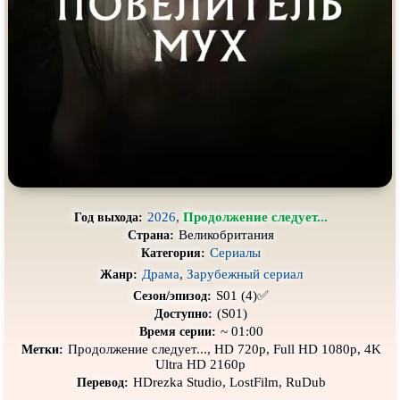
Про выживание
Про гангстеров
Про гонки
Про деревню
Про динозавров
Про драконов
Про животных
Про зомби
Про инопланетян
Про корабли и подводные
лодки
Про космос
Про любовь
Про маньяков и
серийных
Про мафию
2026
,
Продолжение следует...
Год выхода:
убийц
Великобритания
Страна:
Про оборотней
Про пиратов
Сериалы
Категория:
Драма
,
Зарубежный сериал
Жанр:
Про подростков
Про путешествия
во времени
S01 (4)✅
Сезон/эпизод:
Про роботов
Про рыцарей
(S01)
Доступно:
~ 01:00
Время серии:
Про самолёты
Про собак
Продолжение следует..., HD 720p, Full HD 1080p, 4K
Метки:
Ultra HD 2160p
Про снайперов
Про супергероев
HDrezka Studio, LostFilm, RuDub
Перевод: