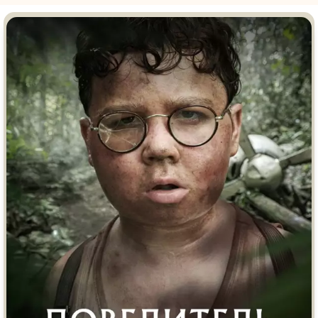
Врачи
Гении
Дорамы
Индийское кино
Киберпанк
Коллекция
Комикс
Маги и Волшебники
Наркотики
Новогодние
Основанное на
реальных
Параллельные миры
событиях
Перевод
Кубик в Кубе
Перевод
Гоблина
Пеплум
Перевод
Кураж-Бамбей
Подростковая
жестокость
Постапокалипсис
Призраки
Про акул
Про апокалипсис
Про богатых
Про богов
Про вампиров
Про ведьм
Про викингов