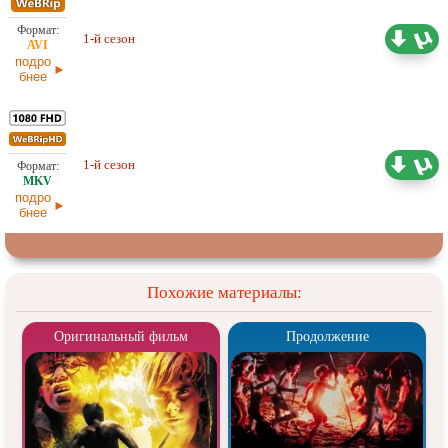
Проф. (многоголосый) HDrezka
3,09 ГБ
1-й сезон
Studio
11.02.2026
подро
бнее
8,25 ГБ
Проф. (многоголосый) HDrezka
1-й сезон
Studio
11.02.2026
подро
бнее
Похожие материалы:
Оригинальный фильм
Продолжение