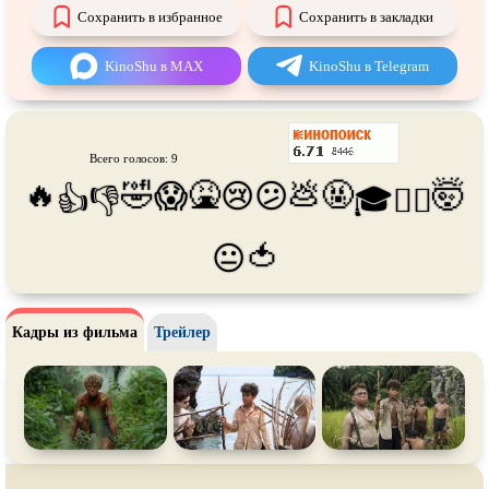
Про танки
Про танцы
Сохранить в избранное
Сохранить в закладки
Про тюрьму
Про футбол
KinoShu в MAX
KinoShu в Telegram
Про хакеров
Про хоккей и
фигурное
катание
Про шпионов
Про Юристов и
Адвокатов
Всего голосов: 9
Псевдо
документальный
Режиссёрская версия
🔥
🤣
🤮
💩
🤬
🤯
😱
😢
😕
👍
👎
🎓
😵‍💫
Роуд-муви
Сверхспособности
Ситком
Слэшер
🍅
😐
Стимпанк
Сцены с
обнажённой натурой
Турецкий сериал
Чёрная комедия
Кадры из фильма
Трейлер
Экранизация
В ожидании