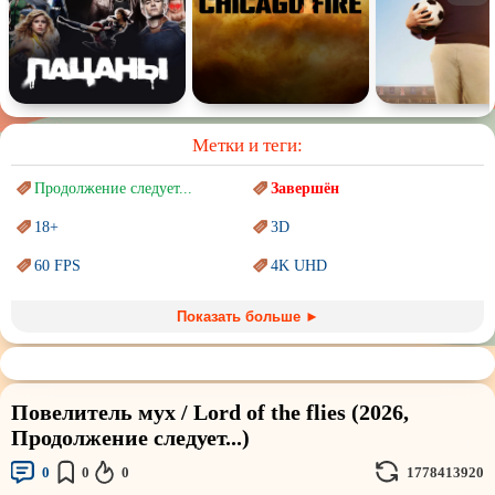
Метки и теги:
Продолжение следует...
Завершён
18+
3D
60 FPS
4K UHD
Blu-Ray
BDRemux
Показать больше ►
Marvel
PIXAR
Sci-Fi (Научная
фантастика)
Trash (трэш) movies
Повелитель мух / Lord of the flies (2026,
Авангард и
Сюрреализм
Ангелы и Демоны
Продолжение следует...)
Аниме
Антиутопия
0
0
0
1778413920