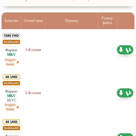
Размер
Качество
Сезон/Серия
Перевод
файла
11,14 ГБ
Проф. (многоголосый) HDrezka
1-й сезон
Studio, LostFilm
10.05.2026
подро
бнее
22,50 ГБ
Проф. (многоголосый) HDrezka
1-й сезон
Studio, LostFilm
20.02.2026
HEVC
подро
бнее
25,59 ГБ
Проф. (многоголосый) HDrezka