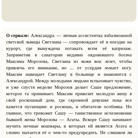
О сериале:
Александра — личная ассистентка взбалмошной
светской львицы Светланы — сопровождает её в поездке на
курорт, где вынуждена потакать всем её капризам.
Заприметив в санатории недавно овдовевшего богача
Максима Морозова, Светлана из кожи вон лезет, чтобы
привлечь его внимание, но ... от усердия ломает ногу.
Максим навещает Светлану в больнице и знакомится с
Александрой. Между молодыми людьми вспыхивает чувство,
и уже спустя неделю Морозов делает Саше предложение,
которое та принимает. Максим привозит молодую жену в
свой роскошный дом, где скромной девушке пока все
кажется пугающим: и роскошь, и обитатели особняка. Но
главное, что тревожит Сашу — таинственное исчезновение
бывшей жены Морозова — Агаты. Вскоре Сашу начинают
мучить ночные кошмары, в которых ей является Агата и
словно пытается её о чем-то предупредить. Не слишком ли