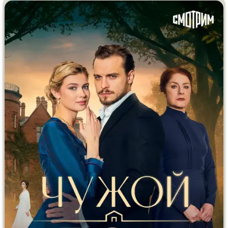
Врачи
Гении
Дорамы
Индийское кино
Киберпанк
Коллекция
Комикс
Маги и Волшебники
Наркотики
Новогодние
Основанное на
реальных
Параллельные миры
событиях
Перевод
Кубик в Кубе
Перевод
Гоблина
Пеплум
Перевод
Кураж-Бамбей
Подростковая
жестокость
Постапокалипсис
Призраки
Про акул
Про апокалипсис
Про богатых
Про богов
Про вампиров
Про ведьм
Про викингов