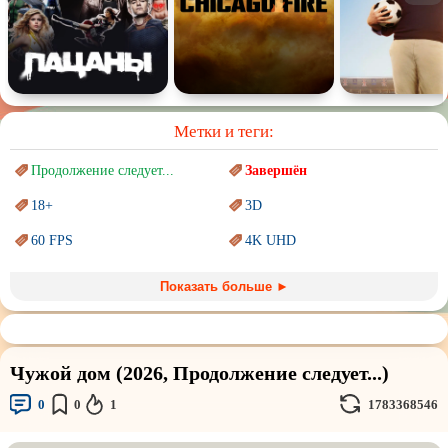
Метки и теги:
Продолжение следует...
Завершён
18+
3D
60 FPS
4K UHD
Blu-Ray
BDRemux
Показать больше ►
Marvel
PIXAR
Sci-Fi (Научная
фантастика)
Trash (трэш) movies
Чужой дом (2026, Продолжение следует...)
Авангард и
Сюрреализм
Ангелы и Демоны
0
0
1
1783368546
Аниме
Антиутопия