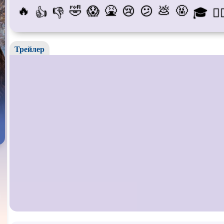
🔥
🤣
🤮
💩
🤬
😱
😢
😕
👍
👎
🎓
😵‍
Про богатых
Про богов
Про вам
Про викингов
Про выживание
Про ган
Трейлер
Про деревню
Про динозавров
Про дра
Про зомби
Про инопланетян
Про кор
лодки
Про любовь
Про маньяков и
серийных
Про ма
убийц
Про пиратов
Про подростков
Про пут
времени
Про рыцарей
Про самолёты
Про соб
Про супергероев
Про танки
Про тан
Про футбол
Про хакеров
Про хок
катание
Про Юристов и
Адвокатов
Псевдо
документальный
Режиссё
Сверхспособности
Ситком
Слэшер
Сцены с
обнажённой
Турецкий сериал
Чёрная 