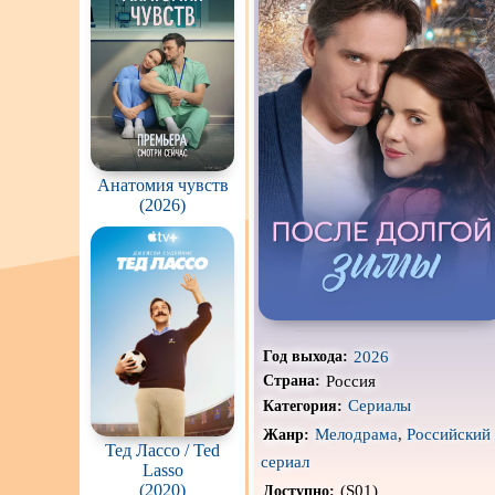
Про апокалипсис
Про ведьм
Про гонки
Про животных
Анатомия чувств
Про космос
(2026)
Про оборотней
Про роботов
Про снайперов
2026
Год выхода:
Про тюрьму
Россия
Страна:
Сериалы
Категория:
Про шпионов
Мелодрама
,
Российский
Жанр:
Тед Лассо / Ted
Роуд-муви
сериал
Lasso
(2020)
(S01)
Доступно:
Стимпанк