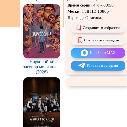
н
4 х ~ 00:50
Время серии:
Full HD 1080p
Метки:
Экранизация
Оригинал
Перевод:
Сохранить в избранное
Сохранить в закладки
KinoShu в MAX
Нарковойна:
KinoShu в Telegram
заговор молчания /
Drug War: A
(2026)
Conspiracy of Silence