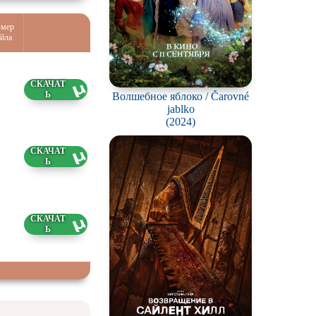
змер
йла
5 ГБ
Волшебное яблоко / Čarovné
4.2026
jablko
(2024)
0 ГБ
4.2026
6 ГБ
4.2026