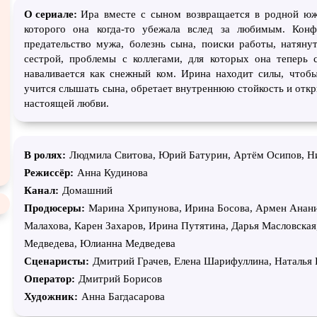
атурой
О сериале:
Ира вместе с сыном возвращается в родной юж
В ожидании
которого она когда-то убежала вслед за любимым. Кон
предательство мужа, болезнь сына, поиски работы, натян
сестрой, проблемы с коллегами, для которых она теперь 
наваливается как снежный ком. Ирина находит силы, чтобы
учится слышать сына, обретает внутреннюю стойкость и откр
настоящей любви.
В ролях:
Людмила Свитова, Юрий Батурин, Артём Осипов, Н
Режиссёр:
Анна Кудинова
Канал:
Домашний
Продюсеры:
Марина Хрипунова, Ирина Босова, Армен Анани
Малахова, Карен Захаров, Ирина Путятина, Дарья Масловская
Медведева, Юлианна Медведева
Сценаристы:
Дмитрий Грачев, Елена Шарифуллина, Наталья
Оператор:
Дмитрий Борисов
Художник:
Анна Багдасарова