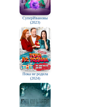
СуперИвановы
(2023)
Пока не родила
(2024)