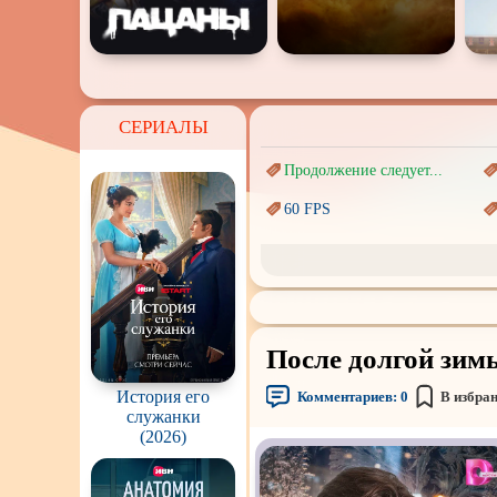
СЕРИАЛЫ
Продолжение следует...
60 FPS
Marvel
Авангард и
Сюрреализм
Врачи
После долгой зимы
Киберпанк
История его
Комментариев:
0
В избра
Наркотики
служанки
(2026)
Перевод
Гоблина
Подростковая
жестокость