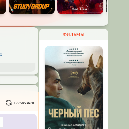
ФИЛЬМЫ
x
рэш) movies
пия
ое кино
Волшебники
1775853670
льные миры
л