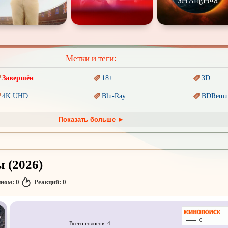
Метки и теги:
Завершён
18+
3D
4K UHD
Blu-Ray
BDRemu
PIXAR
Sci-Fi (Научная
фантастика)
Trash (т
Показать больше ►
Ангелы и Демоны
Аниме
Антиуто
Гении
Дорамы
Индийск
 (2026)
Коллекция
Комикс
Маги и 
нном:
0
Реакций:
0
Новогодние
Основанное на
реальных
Паралле
событиях
Пеплум
Перевод
Кубик в Кубе
Перевод
Кураж-Бамбей
Всего голосов: 4
Постапокалипсис
Призраки
Про аку