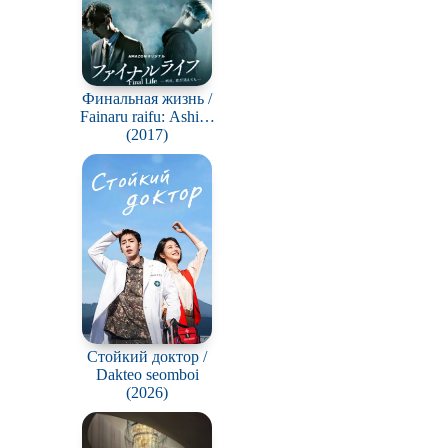
Финальная жизнь /
Fainaru raifu: Ashita,
kimi ga kietemo
(2017)
Стойкий доктор /
Dakteo seomboi
(2026)