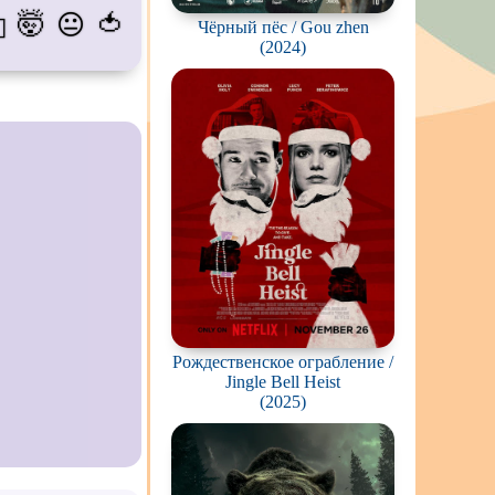
🤯
🍅
😐
💫
Чёрный пёс / Gou zhen
пиров
(2024)
гстеров
конов
абли и подводные
фию
ешествия
во
ак
цы
Рождественское ограбление /
кей и
фигурное
Jingle Bell Heist
(2025)
рская версия
комедия