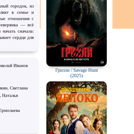
ный городок, из
фликт в семье и
утые отношения с
северянка — всё
 начать сначала:
ывает сердце для
иколай Иванов
Гризли / Savage Hunt
(2025)
кян, Светлана
, Наталья
 Ермолаева