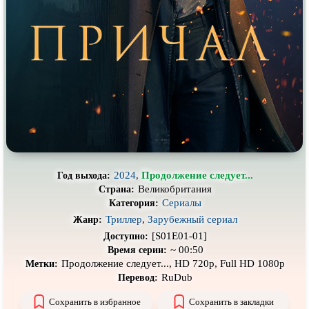
Про выживание
Про гангстеров
Про гонки
Про деревню
Про динозавров
Про драконов
Про животных
Про зомби
Про инопланетян
Про корабли и подводные
лодки
Про космос
Про любовь
Про маньяков и
серийных
Про мафию
убийц
2024
,
Продолжение следует...
Год выхода:
Великобритания
Страна:
Про оборотней
Про пиратов
Сериалы
Категория:
Про подростков
Про путешествия
во времени
Триллер
,
Зарубежный сериал
Жанр:
[S01E01-01]
Доступно:
Про роботов
Про рыцарей
~ 00:50
Время серии:
Продолжение следует..., HD 720p, Full HD 1080p
Метки:
Про самолёты
Про собак
RuDub
Перевод:
Про снайперов
Про супергероев
Сохранить в избранное
Сохранить в закладки