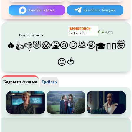
Про танки
Про танцы
KinoShu в MAX
KinoShu в Telegram
Про тюрьму
Про футбол
Про хакеров
Про хоккей и
фигурное
катание
6.4
(6,452)
Про шпионов
Про Юристов и
Адвокатов
Всего голосов: 5
🔥
🤣
🤮
💩
🤬
🤯
😱
😢
😕
👍
👎
🎓
😵‍💫
Псевдо
документальный
Режиссёрская версия
Роуд-муви
Сверхспособности
🍅
😐
Ситком
Слэшер
Стимпанк
Сцены с
обнажённой натурой
Кадры из фильма
Трейлер
Турецкий сериал
Чёрная комедия
Экранизация
В ожидании