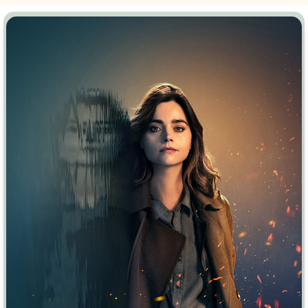
Врачи
Гении
Дорамы
Индийское кино
Киберпанк
Коллекция
Комикс
Маги и Волшебники
Наркотики
Новогодние
Основанное на
реальных
Параллельные миры
событиях
Перевод
Кубик в Кубе
Перевод
Гоблина
Пеплум
Перевод
Кураж-Бамбей
Подростковая
жестокость
Постапокалипсис
Призраки
Про акул
Про апокалипсис
Про богатых
Про богов
Про вампиров
Про ведьм
Про викингов