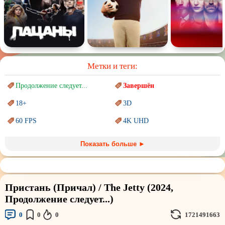
Метки и теги:
Продолжение следует...
Завершён
18+
3D
60 FPS
4K UHD
Blu-Ray
BDRemux
Показать больше ►
Marvel
PIXAR
Sci-Fi (Научная
фантастика)
Trash (трэш) movies
Пристань (Причал) / The Jetty (2024,
Авангард и
Сюрреализм
Ангелы и Демоны
Продолжение следует...)
Аниме
Антиутопия
0
0
0
1721491663