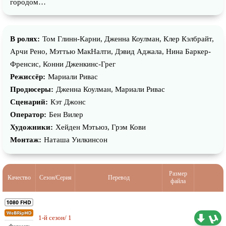
городом…
В ролях:
Том Глинн-Карни, Дженна Коулман, Клер Кэлбрайт,
Арчи Рено, Мэттью МакНалти, Дэвид Аджала, Нина Баркер-
Френсис, Конни Дженкинс-Грег
Режиссёр:
Мариали Ривас
Продюсеры:
Дженна Коулман, Мариали Ривас
Сценарий:
Кэт Джонс
Оператор:
Бен Вилер
Художники:
Хейден Мэтьюз, Грэм Кови
Монтаж:
Наташа Уилкинсон
Размер
Качество
Сезон/Серия
Перевод
файла
1-й сезон/ 1
Проф. (многоголосый)
1.53 ГБ