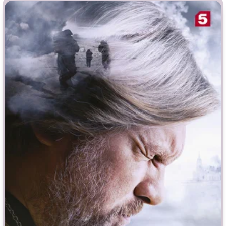
Врачи
Гении
Дорамы
Индийское кино
Киберпанк
Коллекция
Комикс
Маги и Волшебники
Наркотики
Новогодние
Основанное на
реальных
Параллельные миры
событиях
Перевод
Кубик в Кубе
Перевод
Гоблина
Пеплум
Перевод
Кураж-Бамбей
Подростковая
жестокость
Постапокалипсис
Призраки
Про акул
Про апокалипсис
Про богатых
Про богов
Про вампиров
Про ведьм
Про викингов