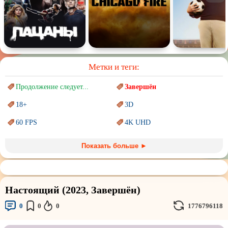
Метки и теги:
Продолжение следует...
Завершён
18+
3D
60 FPS
4K UHD
Blu-Ray
BDRemux
Показать больше ►
Marvel
PIXAR
Sci-Fi (Научная
фантастика)
Trash (трэш) movies
Настоящий (2023, Завершён)
Авангард и
Сюрреализм
Ангелы и Демоны
0
0
0
1776796118
Аниме
Антиутопия