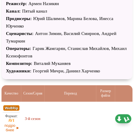
Режиссёр:
Армен Назикян
Канал:
Пятый канал
Продюсеры:
Юрий Шалимов, Марина Белова, Инесса
Юрченко
Сценаристы:
Антон Зимин, Василий Смирнов, Андрей
Тумаркин
Операторы:
Гарик Жамгарян, Станислав Михайлов, Михаил
Ксенофонтов
Композитор:
Виталий Муканяев
Художники:
Георгий Мичри, Даниил Харченко
Размер
Качество
Сезон/Серия
Перевод
файла
17,08 ГБ
3-й сезон
Оригинал
21.04.2026
подро
бнее