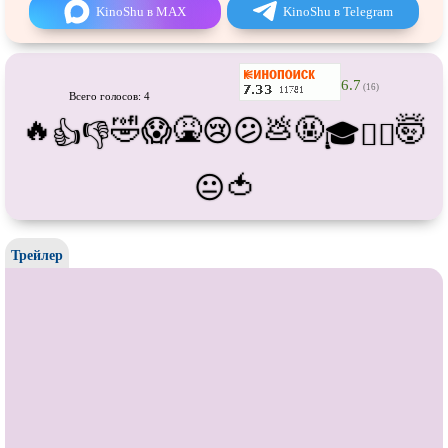
Про танки
Про танцы
KinoShu в MAX
KinoShu в Telegram
Про тюрьму
Про футбол
Про хакеров
Про хоккей и
фигурное
6.7
(16)
катание
Всего голосов: 4
Про шпионов
Про Юристов и
Адвокатов
🔥
🤣
🤮
💩
🤬
🤯
😱
😢
😕
👍
👎
🎓
😵‍💫
Псевдо
документальный
Режиссёрская версия
🍅
😐
Роуд-муви
Сверхспособности
Ситком
Слэшер
Трейлер
Стимпанк
Сцены с
обнажённой натурой
Турецкий сериал
Чёрная комедия
Экранизация
В ожидании