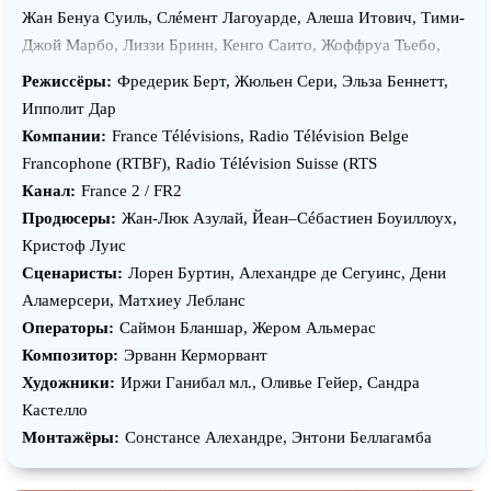
Жан Бенуа Суиль, Cлéмент Лагоуарде, Алеша Итович, Тими-
Джой Марбо, Лиззи Бринн, Кенго Саито, Жоффруа Тьебо,
Астрид Адверб, Халид Маадур, Лорен Леви, Хиро Утияма,
Режиссёры:
Фредерик Берт, Жюльен Сери, Эльза Беннетт,
Оливье Буана, Кэнтаро Мацуо, Дмитрий Стрелков, Юбер
Ипполит Дар
Делаттре, Николас Ваншицкий, Николас Уллман, Борис
Компании:
France Télévisions, Radio Télévision Belge
Хасанов, Наташа Кэшман, Кристиан Диаз, Мишель Клеман,
Francophone (RTBF), Radio Télévision Suisse (RTS
Виболь-Жозеф Сок, Линда Массо, Удеш Ругхупутх, Сабина
Канал:
France 2 / FR2
Пакора, Дэниэл Нджо Лобе, Ави Марсиано, Ив Хек, Оскар
Продюсеры:
Жан-Люк Азулай, Йеан–Сéбастиен Боуиллоуx,
Берт, Лоренс Бреэре, Томас Саголс, Паскаль Ламберт,
Кристоф Луис
Рафаэль Мезрахи, Стефан Гийон, Эриель Визман, Франк
Сценаристы:
Лорен Буртин, Алеxандре де Сегуинс, Дени
Бекманн, Ромейн Рондо, Зека Лаплайни, Беатрис Костантини,
Аламерсери, Матхиеу Лебланc
Даниэль Месгиш, Серж Феллар, Элизабет Мортенсен,
Операторы:
Саймон Бланшар, Жером Альмерас
Себастьян Фуйад, Эмили Декьенн, Фредерик Берт, Венсан
Композитор:
Эрванн Керморвант
Москато, Фанни Бастьен, Мишель Бомпуаль, Софи Дюэз,
Художники:
Иржи Ганибал мл., Оливье Гейер, Сандра
Пьер Пальмад, Михаэль Вандер-Мерен, Франк Меркадаль,
Кастелло
Бриджитт Обри, Матьё Делярев, Моа Кхуас, Пьер Йесле
Монтажёры:
Cонстанcе Алеxандре, Энтони Беллагамба