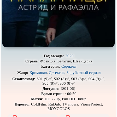
Про выживание
Про гангстеров
Про гонки
Про деревню
Про динозавров
Про драконов
Про животных
Про зомби
Про инопланетян
Про корабли и подводные
лодки
Про космос
Про любовь
2020
Год выхода:
Франция, Бельгия, Швейцария
Страна:
Про маньяков и
серийных
Про мафию
убийц
Сериалы
Категория:
Криминал
,
Детектив
,
Зарубежный сериал
Про оборотней
Про пиратов
Жанр:
S01 (9)✅,
S02 (8)✅,
S03 (8)✅,
S04 (9)✅,
Сезон/эпизод:
Про подростков
Про путешествия
во времени
S05 (8)✅,
S06 (8)✅
(S01-06)
Доступно:
Про роботов
Про рыцарей
~00:50
Время серии:
HD 720p, Full HD 1080p
Метки:
Про самолёты
Про собак
ColdFilm, RuDub, TVShows, ViruseProject,
Перевод:
MOYGOLOS
Про снайперов
Про супергероев