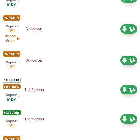
ColdFilm
3-й сезон
5,04 ГБ
Проф. (многоголосый) TVShows
подро
бнее
Проф. (двухголосый)
3-й сезон
5.24 ГБ
ViruseProject
Проф. (полное дублирование)
1-2-й сезон
44.34 ГБ
MOYGOLOS
1-2-й сезон
Проф. (многоголосый) TVShows
11.22 ГБ