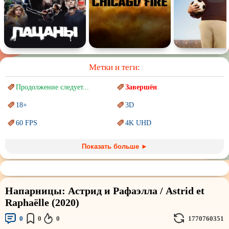
Метки и теги:
Продолжение следует...
Завершён
18+
3D
60 FPS
4K UHD
Blu-Ray
BDRemux
Показать больше ►
Marvel
PIXAR
Sci-Fi (Научная
фантастика)
Trash (трэш) movies
Напарницы: Астрид и Рафаэлла / Astrid et
Авангард и
Сюрреализм
Ангелы и Демоны
Raphaëlle (2020)
Аниме
Антиутопия
0
0
0
1770760351